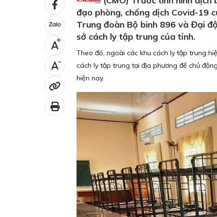
(CMO) Trước tình hình dịch 
đạo phòng, chống dịch Covid-19 củ
Trung đoàn Bộ binh 896 và Đại đội
sở cách ly tập trung của tỉnh.
+
Theo đó, ngoài các khu cách ly tập trung hi
-
cách ly tập trung tại địa phương để chủ độn
hiện nay.