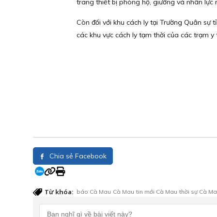
trang thiết bị phòng hộ, giường và nhân lực
Còn đối với khu cách ly tại Trường Quân sự tỉnh
các khu vực cách ly tạm thời của các trạm y
Chia sẻ Facebook
Từ khóa:
báo Cà Mau
Cà Mau
tin mới Cà Mau
thời sự Cà M