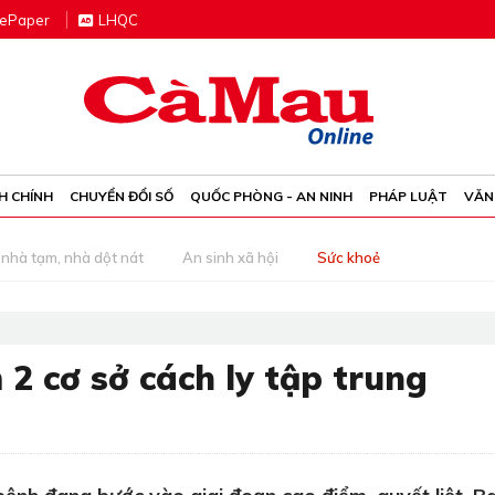
e
P
aper
LHQC
H CHÍNH
CHUYỂN ĐỔI SỐ
QUỐC PHÒNG - AN NINH
PHÁP LUẬT
VĂN
nhà tạm, nhà dột nát
An sinh xã hội
Sức khoẻ
2 cơ sở cách ly tập trung