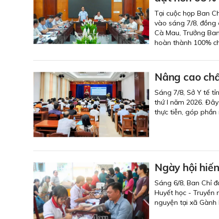
Tại cuộc họp Ban Ch
vào sáng 7/8, đồng 
Cà Mau, Trưởng Ban 
hoàn thành 100% chỉ
Nâng cao chấ
Sáng 7/8, Sở Y tế tỉ
thứ I năm 2026. Đây
thực tiễn, góp phần
Ngày hội hiế
Sáng 6/8, Ban Chỉ đ
Huyết học - Truyền 
nguyện tại xã Gành 