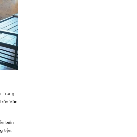
ại Trung
 Trần Văn
ễn biến
g tiện,