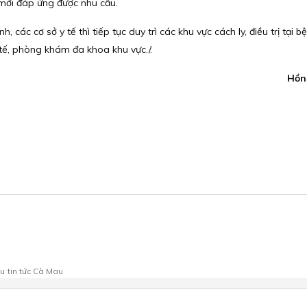
 mới đáp ứng được nhu cầu.
, các cơ sở y tế thì tiếp tục duy trì các khu vực cách ly, điều trị tại b
 tế, phòng khám đa khoa khu vực./.
Hồn
au
tin tức Cà Mau