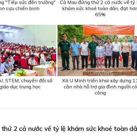
ng "Tiếp sức đến trường"
Cà Mau đứng thứ 2 cả nước về tỷ 
on cựu chiến binh
khám sức khoẻ toàn dân, đạt hơ
65%
I, STEM, chuyển đổi số
Xã U Minh triển khai xây dựng 1
giáo dục trung học
căn nhà hỗ trợ gia đình người có
công
thứ 2 cả nước về tỷ lệ khám sức khoẻ toàn dâ