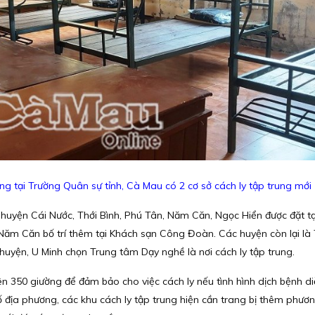
ung tại Trường Quân sự tỉnh, Cà Mau có 2 cơ sở cách ly tập trung mới
ác huyện Cái Nước, Thới Bình, Phú Tân, Năm Căn, Ngọc Hiển được đặt t
 Năm Căn bố trí thêm tại Khách sạn Công Đoàn. Các huyện còn lại là
uyện, U Minh chọn Trung tâm Dạy nghề là nơi cách ly tập trung.
ên 350 giường để đảm bảo cho việc cách ly nếu tình hình dịch bệnh di
ố địa phương, các khu cách ly tập trung hiện cần trang bị thêm phươn