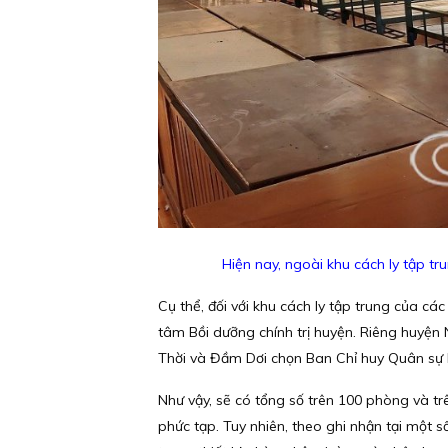
Hiện nay, ngoài khu cách ly tập tr
Cụ thể, đối với khu cách ly tập trung của c
tâm Bồi dưỡng chính trị huyện. Riêng huyện
Thời và Đầm Dơi chọn Ban Chỉ huy Quân sự h
Như vậy, sẽ có tổng số trên 100 phòng và tr
phức tạp. Tuy nhiên, theo ghi nhận tại một s