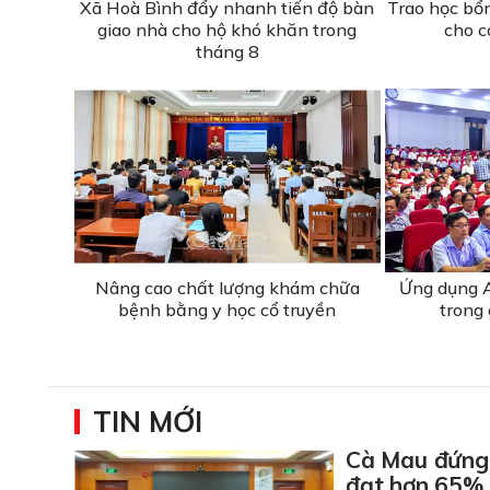
Xã Hoà Bình đẩy nhanh tiến độ bàn
Trao học bổ
giao nhà cho hộ khó khăn trong
cho c
tháng 8
Nâng cao chất lượng khám chữa
Ứng dụng A
bệnh bằng y học cổ truyền
trong 
TIN MỚI
Cà Mau đứng 
đạt hơn 65%