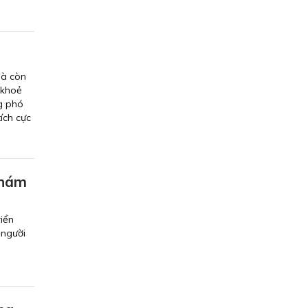
mà còn
 khoẻ
ng phó
ích cực
khám
riển
 người