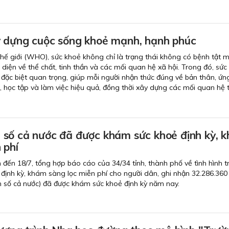
 dựng cuộc sống khoẻ mạnh, hạnh phúc
hế giới (WHO), sức khoẻ không chỉ là trạng thái không có bệnh tật 
 diện về thể chất, tinh thần và các mối quan hệ xã hội. Trong đó, sức
ò đặc biệt quan trọng, giúp mỗi người nhận thức đúng về bản thân, ứ
, học tập và làm việc hiệu quả, đồng thời xây dựng các mối quan hệ t
số cả nước đã được khám sức khoẻ định kỳ, 
 phí
nh đến 18/7, tổng hợp báo cáo của 34/34 tỉnh, thành phố về tình hình t
định kỳ, khám sàng lọc miễn phí cho người dân, ghi nhận 32.286.360
 số cả nước) đã được khám sức khoẻ định kỳ năm nay.