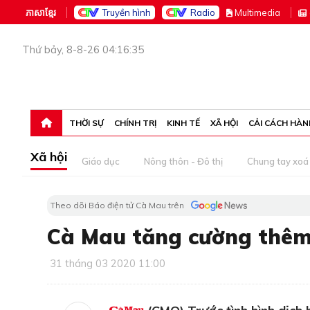
ភាសាខ្មែរ
Truyền hình
Radio
M
ultimedia
Thứ bảy, 8-8-26 04:16:35
THỜI SỰ
CHÍNH TRỊ
KINH TẾ
XÃ HỘI
CẢI CÁCH HÀN
Xã hội
Giáo dục
Nông thôn - Đô thị
Chung tay xoá 
Theo dõi Báo điện tử Cà Mau trên
Cà Mau tăng cường thêm 
31 tháng 03 2020 11:00