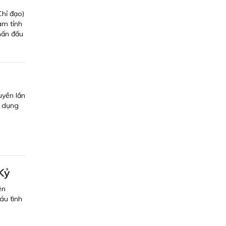
Chỉ đạo)
am tỉnh
hấn đấu
n
uyền lần
g dụng
Kỷ
ện
áu tình