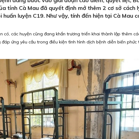
bệnh đang bước vào giai đoạn cao điểm, quyết liệt, Ba
a tỉnh Cà Mau đã quyết định mở thêm 2 cơ sở cách ly
 huấn luyện C19. Như vậy, tính đến hiện tại Cà Mau c
ện có, các huyện cũng đang khẩn trương triển khai thành lập thêm cá
g đáp ứng yêu cầu trong điều kiện tình hình dịch bệnh diễn biến phức