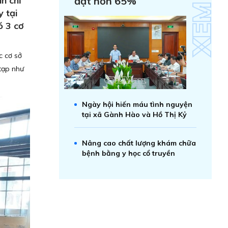
n chỉ
đạt hơn 65%
 tại
ó 3 cơ
c cơ sở
 tạp như
Ngày hội hiến máu tình nguyện
tại xã Gành Hào và Hồ Thị Kỷ
Nâng cao chất lượng khám chữa
bệnh bằng y học cổ truyền