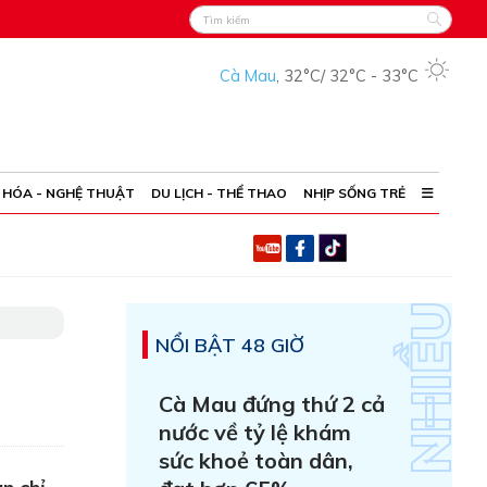
Cà Mau
,
32°C
/
32°C
-
33°C
 HÓA - NGHỆ THUẬT
DU LỊCH - THỂ THAO
NHỊP SỐNG TRẺ
NỔI BẬT 48 GIỜ
Cà Mau đứng thứ 2 cả
nước về tỷ lệ khám
sức khoẻ toàn dân,