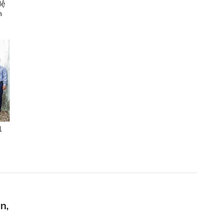
lệ
n
1
n,