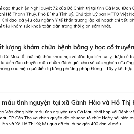
ỉ đạo thực hiện Nghị quyết 72 của Bộ Chính trị tại tỉnh Cà Mau (Ban 
chí Hồ Thanh Thuỷ, Phó Bí thư Tỉnh uỷ, Chủ tịch Uỷ ban MTTQ Việt N
Chỉ đạo, đã yêu cầu ngành Y tế khẩn trương lập kế hoạch chi tiết, p
 tiêu khám sức khoẻ toàn dân trong thời gian sớm nhất.
t lượng khám chữa bệnh bằng y học cổ truyề
nh Cà Mau tổ chức hội thảo khoa học và đào tạo liên tục y, dược cổ tr
 là diễn đàn chuyên môn nhằm đánh giá, chia sẻ các nghiên cứu ứn
 nâng cao hiệu quả điều trị bằng phương pháp Đông - Tây y kết hợp.
n máu tình nguyện tại xã Gành Hào và Hồ Thị 
ạo Vận động hiến máu tình nguyện tỉnh Cà Mau phối hợp với Bệnh vi
máu TP Cần Thơ và chính quyền địa phương tổ chức Ngày hội hiến m
Hào và Xã Hồ Thị Kỷ; kết quả đã thu được gần 400 đơn vị máu.