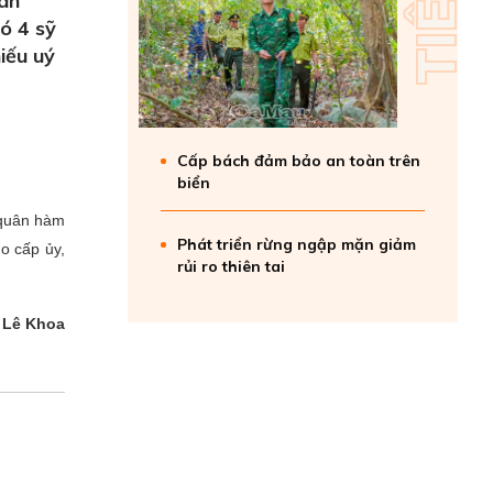
uân
ó 4 sỹ
iếu uý
Cấp bách đảm bảo an toàn trên
biển
 quân hàm
Phát triển rừng ngập mặn giảm
o cấp ủy,
rủi ro thiên tai
Lê Khoa