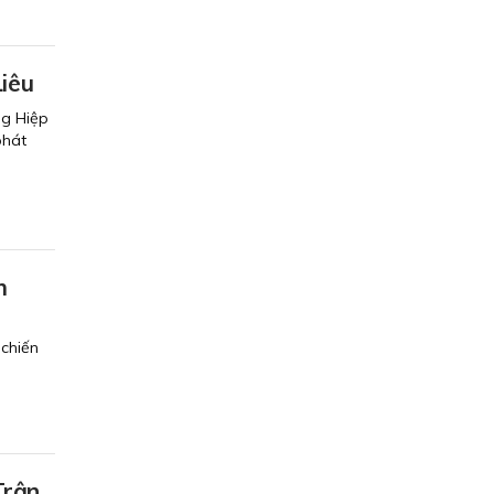
Liêu
ng Hiệp
phát
m
 chiến
Trân