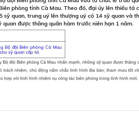
ộ đội Biên phòng tỉnh Cà Mau vừa tổ chức lễ trao q
iên phòng tỉnh Cà Mau. Theo đó, đại úy lên thiếu tá c
5 sỹ quan, trung uý lên thượng uý có 14 sỹ quan và th
sỹ quan được thăng quân hàm trước niên hạn 1 năm.
ng Bộ đội Biên phòng Cà Mau
cho sỹ quan cấp tá.
 ủy Bộ đội Biên phòng Cà Mau nhấn mạnh, những sỹ quan được thăng
rò trách nhiệm, chủ động nắm chắc tình hình địa bàn; tham mưu tốt ch
ù hợp với tình hình nhiệm vụ công tác biên phòng trong tình hình mới.