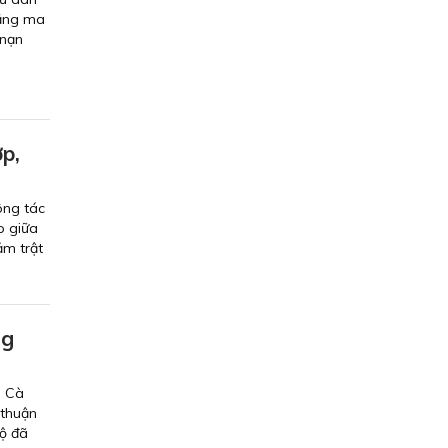
rằng ma
 nạn
p,
ông tác
p giữa
ảm trật
ng
i Cà
 thuận
bộ đã