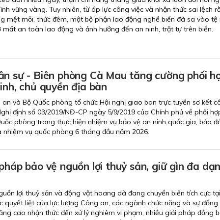
ĩnh vững vàng. Tuy nhiên, từ áp lực công việc và nhận thức sai lệch 
ng mệt mỏi, thức đêm, một bộ phận lao động nghề biển đã sa vào tệ
 mất an toàn lao động và ảnh hưởng đến an ninh, trật tự trên biển.
ân sự - Biên phòng Cà Mau tăng cường phối hợ
inh, chủ quyền địa bàn
 an và Bộ Quốc phòng tổ chức Hội nghị giao ban trực tuyến sơ kết c
Nghị định số 03/2019/NĐ-CP ngày 5/9/2019 của Chính phủ về phối hợ
ốc phòng trong thực hiện nhiệm vụ bảo vệ an ninh quốc gia, bảo đ
và nhiệm vụ quốc phòng 6 tháng đầu năm 2026.
pháp bảo vệ nguồn lợi thuỷ sản, giữ gìn đa dạ
uồn lợi thuỷ sản và động vật hoang dã đang chuyển biến tích cực tạ
 quyết liệt của lực lượng Công an, các ngành chức năng và sự đồng
ng cao nhận thức đến xử lý nghiêm vi phạm, nhiều giải pháp đồng 