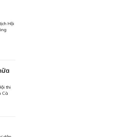
ịch Hội
 ông
chữa
ội thi
h Cà
gư dân