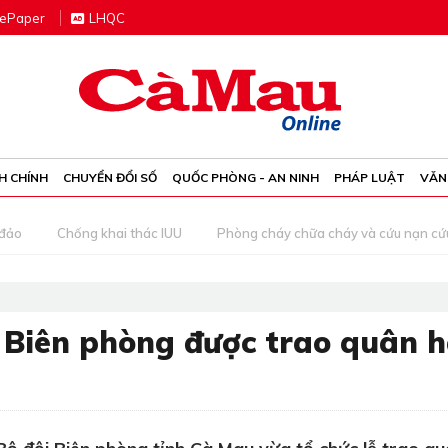
e
P
aper
LHQC
H CHÍNH
CHUYỂN ĐỔI SỐ
QUỐC PHÒNG - AN NINH
PHÁP LUẬT
VĂN
 đảo
Chống khai thác IUU
Phòng cháy chữa cháy và cứu nạn cứ
 Biên phòng được trao quân 