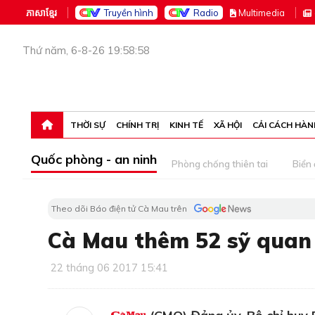
ភាសាខ្មែរ
Truyền hình
Radio
M
ultimedia
Thứ năm, 6-8-26 19:58:58
THỜI SỰ
CHÍNH TRỊ
KINH TẾ
XÃ HỘI
CẢI CÁCH HÀN
Quốc phòng - an ninh
Phòng chống thiên tai
Biển
Theo dõi Báo điện tử Cà Mau trên
Cà Mau thêm 52 sỹ quan
22 tháng 06 2017 15:41