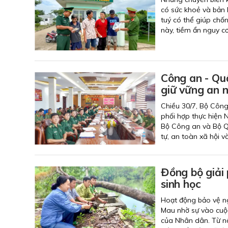
có sức khoẻ và bản l
tuý có thể giúp chố
này, tiềm ẩn nguy cơ
Công an - Qu
giữ vững an n
Chiều 30/7, Bộ Công
phối hợp thực hiện 
Bộ Công an và Bộ Qu
tự, an toàn xã hội 
Đồng bộ giải 
sinh học
Hoạt động bảo vệ ng
Mau nhờ sự vào cuộc
của Nhân dân. Từ nâ