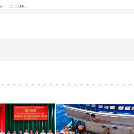
au
tin tức Cà Mau