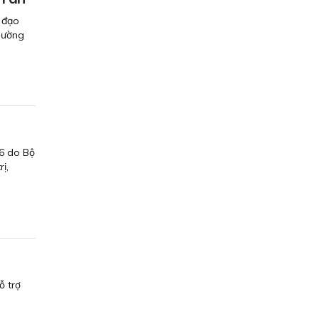
 đạo
Phường
26 do Bộ
ị,
ỗ trợ