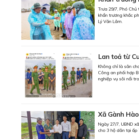
Trưa 29/7, Phó Chủ 
khẩn trương khắc ph
Lý Văn Lâm.
Lan toả từ Cu
Không chỉ là sân ch
Công an phối hợp Bộ
nghiệp vụ sôi nổi t
Xã Gành Hào h
Ngày 27/7, UBND xã 
cho 3 hộ dân tại ấp