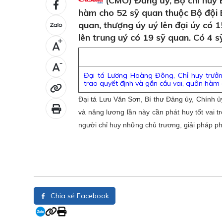
(CMO) Đảng ủy, Bộ chỉ huy B
hàm cho 52 sỹ quan thuộc Bộ đội B
quan, thượng úy uý lên đại úy có 1
lên trung uý có 19 sỹ quan. Có 4 
+
-
Đại tá Lương Hoàng Đông, Chỉ huy trưở
trao quyết định và gắn cầu vai, quân hàm 
Đại tá Lưu Văn Sơn, Bí thư Đảng ủy, Chính
và nâng lương lần này cần phát huy tốt vai t
người chỉ huy những chủ trương, giải pháp ph
Chia sẻ Facebook