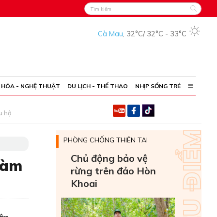
Cà Mau
,
32°C
/
32°C
-
33°C
 HÓA - NGHỆ THUẬT
DU LỊCH - THỂ THAO
NHỊP SỐNG TRẺ
u hộ
PHÒNG CHỐNG THIÊN TAI
Chủ động bảo vệ
hàm
rừng trên đảo Hòn
Khoai