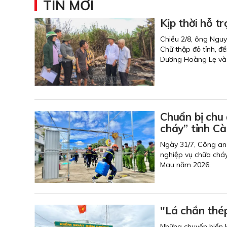
TIN MỚI
Kịp thời hỗ t
Chiều 2/8, ông Nguy
Chữ thập đỏ tỉnh, đ
Dương Hoàng Lẹ và h
Chuẩn bị chu 
cháy” tỉnh C
Ngày 31/7, Công an 
nghiệp vụ chữa cháy
Mau năm 2026.
"Lá chắn thé
Những chuyến biển k