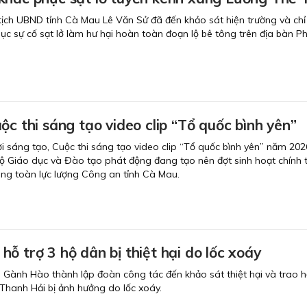
tịch UBND tỉnh Cà Mau Lê Văn Sử đã đến khảo sát hiện trường và chỉ
ục sự cố sạt lở làm hư hại hoàn toàn đoạn lộ bê tông trên địa bàn 
ộc thi sáng tạo video clip “Tổ quốc bình yên”
ơi sáng tạo, Cuộc thi sáng tạo video clip “Tổ quốc bình yên” năm 20
 Giáo dục và Đào tạo phát động đang tạo nên đợt sinh hoạt chính tr
rong toàn lực lượng Công an tỉnh Cà Mau.
ỗ trợ 3 hộ dân bị thiệt hại do lốc xoáy
Gành Hào thành lập đoàn công tác đến khảo sát thiệt hại và trao h
 Thanh Hải bị ảnh hưởng do lốc xoáy.