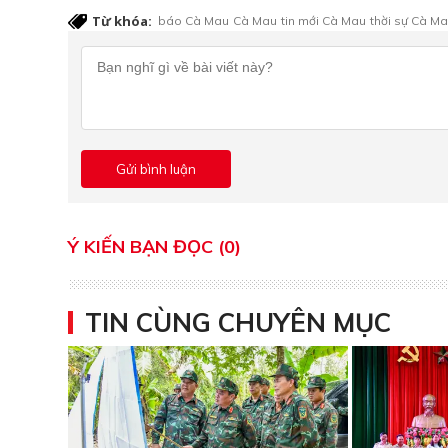
Từ khóa:
báo Cà Mau
Cà Mau
tin mới Cà Mau
thời sự Cà M
Ý KIẾN BẠN ĐỌC (0)
TIN CÙNG CHUYÊN MỤC