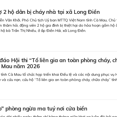
rợ 2 hộ dân bị cháy nhà tại xã Long Điền
ễn Văn Khởi, Phó Chủ tịch Uỷ ban MTTQ Việt Nam tỉnh Cà Mau, Chủ t
ến thăm hỏi, động viên 2 hộ gia đình bị thiệt hại do hỏa hoạn gồm hộ
ộ bà Trần Thị Nhiều, ở ấp Điền Hải, xã Long Điền.
đáo Hội thi “Tổ liên gia an toàn phòng cháy, 
à Mau năm 2026
tỉnh Cà Mau tổ chức họp triển khai Điều lệ và các nội dung phục vụ H
 và cứu nạn, cứu hộ “Tổ liên gia an toàn phòng cháy, chữa cháy” tỉn
p" phòng ngừa ma tuý nơi cửa biển
éo dài nhiều ngày, thậm chí hàng tháng giữa khơi xa luôn đòi hỏi n