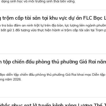
 dạng sinh học và môi trường sinh thái bền vững.
 trộm cắp tài sản tại khu vực dự án FLC Bạc 
 tra bảo đảm an ninh trật tự trên địa bàn, lực lượng liên ngành phườ
bắt giữ 1 đối tượng vừa thực hiện hành vi trộm cắp tài sản tại Trạm 
n tập chiến đấu phòng thủ phường Giá Rai nă
đạo diễn tập chiến đấu phòng thủ phường Giá Rai khai mạc Diễn tập
ờng năm 2026.
khắc phục sạt lở tuyến kênh xáng Lương Thế 