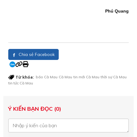
Phú Quang
Chia sẻ Facebook
Từ khóa:
báo Cà Mau
Cà Mau
tin mới Cà Mau
thời sự Cà Mau
tin tức Cà Mau
Ý KIẾN BẠN ĐỌC (0)