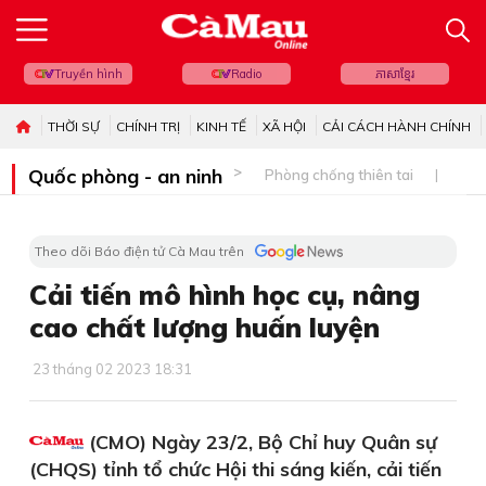
Truyền hình
Radio
ភាសាខ្មែរ
THỜI SỰ
CHÍNH TRỊ
KINH TẾ
XÃ HỘI
CẢI CÁCH HÀNH CHÍNH
Quốc phòng - an ninh
Phòng chống thiên tai
Bi
Theo dõi Báo điện tử Cà Mau trên
Cải tiến mô hình học cụ, nâng
cao chất lượng huấn luyện
23 tháng 02 2023 18:31
(CMO) Ngày 23/2, Bộ Chỉ huy Quân sự
(CHQS) tỉnh tổ chức Hội thi sáng kiến, cải tiến