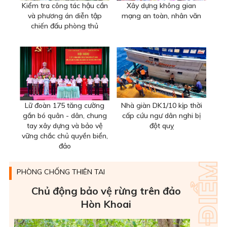
Kiểm tra công tác hậu cần
Xây dựng không gian
và phương án diễn tập
mạng an toàn, nhân văn
chiến đấu phòng thủ
Lữ đoàn 175 tăng cường
Nhà giàn DK1/10 kịp thời
gắn bó quân - dân, chung
cấp cứu ngư dân nghi bị
tay xây dựng và bảo vệ
đột quỵ
vững chắc chủ quyền biển,
đảo
PHÒNG CHỐNG THIÊN TAI
Chủ động bảo vệ rừng trên đảo
Hòn Khoai