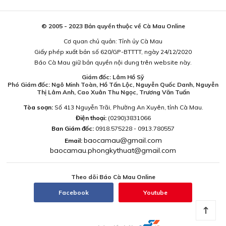
© 2005 - 2023 Bản quyền thuộc về Cà Mau Online
Cơ quan chủ quản: Tỉnh ủy Cà Mau
Giấy phép xuất bản số 620/GP-BTTTT, ngày 24/12/2020
Báo Cà Mau giữ bản quyền nội dung trên website này.
Giám đốc: Lâm Hồ Sỹ
Phó Giám đốc: Ngô Minh Toàn, Hồ Tấn Lộc, Nguyễn Quốc Danh, Nguyễn
Thị Lâm Anh, Cao Xuân Thu Ngọc, Trương Văn Tuấn
Tòa soạn:
Số 413 Nguyễn Trãi, Phường An Xuyên, tỉnh Cà Mau.
Điện thoại:
(0290)3831066
Ban Giám đốc:
0918.575228 - 0913.780557
baocamau@gmail.com
Email:
baocamau.phongkythuat@gmail.com
Theo dõi Báo Cà Mau Online
Facebook
Youtube