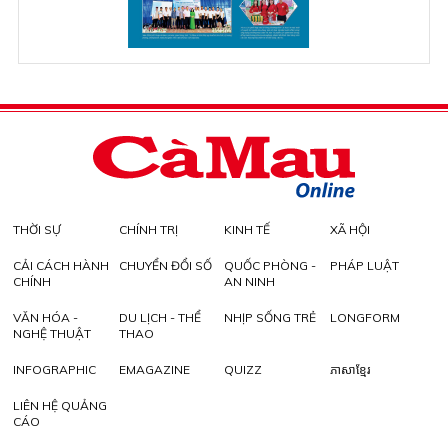
THỜI SỰ
CHÍNH TRỊ
KINH TẾ
XÃ HỘI
CẢI CÁCH HÀNH
CHUYỂN ĐỔI SỐ
QUỐC PHÒNG -
PHÁP LUẬT
CHÍNH
AN NINH
VĂN HÓA -
DU LỊCH - THỂ
NHỊP SỐNG TRẺ
LONGFORM
NGHỆ THUẬT
THAO
INFOGRAPHIC
EMAGAZINE
QUIZZ
ភាសាខ្មែរ
LIÊN HỆ QUẢNG
CÁO