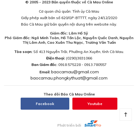
© 2005 - 2023 Bản quyền thuộc về Cà Mau Online
Cơ quan chủ quản: Tỉnh ủy Cà Mau
Giấy phép xuất bản số 620/GP-BTTTT, ngày 24/12/2020
Báo Cà Mau giữ bản quyền nội dung trên website này.
Giám đốc: Lâm Hồ Sỹ
Phó Giám đốc: Ngô Minh Toàn, Hồ Tấn Lộc, Nguyễn Quốc Danh, Nguyễn
Thị Lâm Anh, Cao Xuân Thu Ngọc, Trương Văn Tuấn
Tòa soạn:
Số 413 Nguyễn Trãi, Phường An Xuyên, tỉnh Cà Mau.
Điện thoại:
(0290)3831066
Ban Giám đốc:
0918.575228 - 0913.780557
baocamau@gmail.com
Email:
baocamau.phongkythuat@gmail.com
Theo dõi Báo Cà Mau Online
Facebook
Youtube
Phát triển bởi