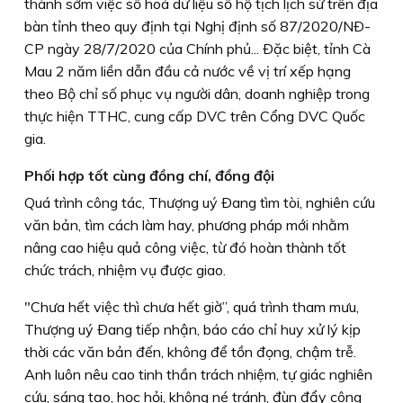
thành sớm việc số hoá dữ liệu sổ hộ tịch lịch sử trên địa
bàn tỉnh theo quy định tại Nghị định số 87/2020/NÐ-
CP ngày 28/7/2020 của Chính phủ... Ðặc biệt, tỉnh Cà
Mau 2 năm liền dẫn đầu cả nước về vị trí xếp hạng
theo Bộ chỉ số phục vụ người dân, doanh nghiệp trong
thực hiện TTHC, cung cấp DVC trên Cổng DVC Quốc
gia.
Phối hợp tốt cùng đồng chí, đồng đội
Quá trình công tác, Thượng uý Ðang tìm tòi, nghiên cứu
văn bản, tìm cách làm hay, phương pháp mới nhằm
nâng cao hiệu quả công việc, từ đó hoàn thành tốt
chức trách, nhiệm vụ được giao.
"Chưa hết việc thì chưa hết giờ”, quá trình tham mưu,
Thượng uý Ðang tiếp nhận, báo cáo chỉ huy xử lý kịp
thời các văn bản đến, không để tồn đọng, chậm trễ.
Anh luôn nêu cao tinh thần trách nhiệm, tự giác nghiên
cứu, sáng tạo, học hỏi, không né tránh, đùn đẩy công