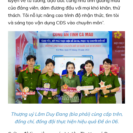
luyện về tư tưởng, đạo đức cũng như tính gương mẫu
của đảng viên, dám đương đầu với mọi khó khăn, thử
thách. Tôi nỗ lực nâng cao trình độ nhận thức, tìm tòi
và sáng tạo vận dụng CÐS vào chuyên môn”.
Thượng uý Lâm Duy Ðang (bìa phải) cùng cấp trên,
đồng chí, đồng đội thực hiện hiệu quả Ðề án 06.