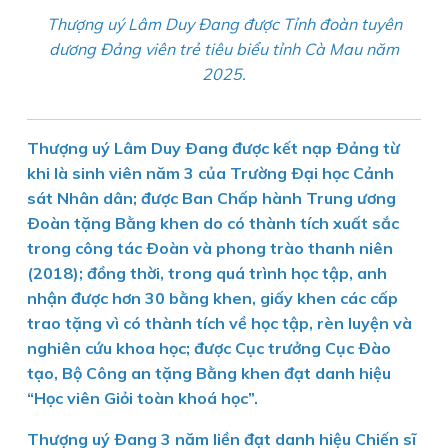
Thượng uý Lâm Duy Đang được Tỉnh đoàn tuyên
dương Đảng viên trẻ tiêu biểu tỉnh Cà Mau năm
2025.
Thượng uý Lâm Duy Ðang được kết nạp Ðảng từ
khi là sinh viên năm 3 của Trường Ðại học Cảnh
sát Nhân dân; được Ban Chấp hành Trung ương
Ðoàn tặng Bằng khen do có thành tích xuất sắc
trong công tác Ðoàn và phong trào thanh niên
(2018); đồng thời, trong quá trình học tập, anh
nhận được hơn 30 bằng khen, giấy khen các cấp
trao tặng vì có thành tích về học tập, rèn luyện và
nghiên cứu khoa học; được Cục trưởng Cục Ðào
tạo, Bộ Công an tặng Bằng khen đạt danh hiệu
“Học viên Giỏi toàn khoá học”.
Thượng uý Ðang 3 năm liền đạt danh hiệu Chiến sĩ