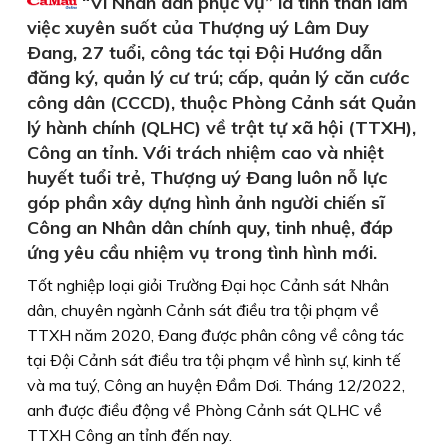
“Vì Nhân dân phục vụ” là tinh thần làm
việc xuyên suốt của Thượng uý Lâm Duy
Ðang, 27 tuổi, công tác tại Ðội Hướng dẫn
đăng ký, quản lý cư trú; cấp, quản lý căn cước
công dân (CCCD), thuộc Phòng Cảnh sát Quản
lý hành chính (QLHC) về trật tự xã hội (TTXH),
Công an tỉnh. Với trách nhiệm cao và nhiệt
huyết tuổi trẻ, Thượng uý Ðang luôn nỗ lực
góp phần xây dựng hình ảnh người chiến sĩ
Công an Nhân dân chính quy, tinh nhuệ, đáp
ứng yêu cầu nhiệm vụ trong tình hình mới.
Tốt nghiệp loại giỏi Trường Ðại học Cảnh sát Nhân
dân, chuyên ngành Cảnh sát điều tra tội phạm về
TTXH năm 2020, Ðang được phân công về công tác
tại Ðội Cảnh sát điều tra tội phạm về hình sự, kinh tế
và ma tuý, Công an huyện Ðầm Dơi. Tháng 12/2022,
anh được điều động về Phòng Cảnh sát QLHC về
TTXH Công an tỉnh đến nay.