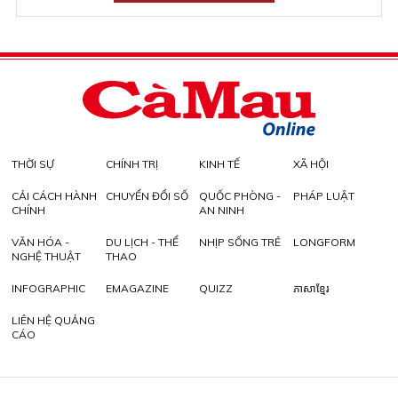
THỜI SỰ
CHÍNH TRỊ
KINH TẾ
XÃ HỘI
CẢI CÁCH HÀNH
CHUYỂN ĐỔI SỐ
QUỐC PHÒNG -
PHÁP LUẬT
CHÍNH
AN NINH
VĂN HÓA -
DU LỊCH - THỂ
NHỊP SỐNG TRẺ
LONGFORM
NGHỆ THUẬT
THAO
INFOGRAPHIC
EMAGAZINE
QUIZZ
ភាសាខ្មែរ
LIÊN HỆ QUẢNG
CÁO