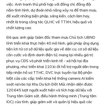
việc. Anh tranh thủ phối hợp với đồng chí, đồng đội
nắm tình hình, dự đoán khả năng xảy ra để tham mưu,
đề xuất những biện pháp, sáng kiến, cách làm hay,
nhất là trong công tác QLHC về TTXH, hiệu quả và
chất lượng cao.
Ðã qua, anh giúp Giám đốc tham mưu Chủ tịch UBND
tỉnh triển khai thực hiện 40 mô hình, giải pháp ứng dụng
tiện ích từ cơ sở dữ liệu quốc gia về dân cư, cơ sở dữ liệu
căn cước và định danh điện tử, mang lại nhiều giá trị
phục vụ CÐS và phát triển kinh tế - xã hội tại địa
phương, như: triển khai 110 ki-ốt hỗ trợ người dân trong
tiếp nhận hồ sơ TTHC, DVC trực tuyến tại Bộ phận
Một cửa các cấp; triển khai hệ thống camera AI kiểm
soát ra/vào tại Khu Du lịch Ðất Mũi, nhận diện được
120.645 lượt người xuất hiện và tích hợp dữ liệu với
Trung tâm Giám sát, điều hành thông minh (Trung tâm
IOC) của tỉnh, giúp giám sát và quản lý hiệu quả các