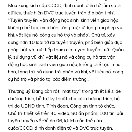
Mau xung kích cấp CCCD, định danh điện tử, làm sạch
dữ liệu, thực hiện DVC trực tuyến trên địa bàn tỉnh”,
“Tuyên truyền, vận động học sinh, sinh viên giao nộp,
không chế tạo, mua bán, tàng trữ, sử dụng trái phép vũ
khí, vật liệu nổ, công cụ hỗ trợ và pháo”. Chủ trì, xây
dựng hơn 10 loại tờ rơi tuyên truyền, phổ biến giáo dục
pháp luật và trực tiếp tham gia tuyên truyền Luật Quản
lý, sử dụng vũ khí, vật liệu nổ và công cụ hỗ trợ; vận
động học sinh, sinh viên giao nộp, không chế tạo, mua
bán, tàng trữ, sử dụng trái phép vũ khí, vật liệu nổ, công
cụ hỗ trợ và pháo tại các điểm trường...
Thượng uý Ðang còn rất “mát tay” trong thiết kế slide
chương trình, hỗ trợ kỹ thuật cho các chương trình, hội
thi do UBND tỉnh, Tỉnh đoàn, Công an tỉnh tổ chức.
Chủ trì, thiết kế trên 40 video, 80 ấn phẩm, 100 tin, bài
tuyên truyền về Ðề án 06, lợi ích của thẻ căn
cước/CCCD, định danh điện tử và DVC trực tuyến,