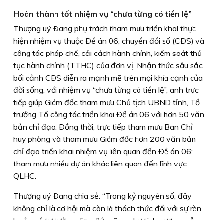
Hoàn thành tốt nhiệm vụ “chưa từng có tiền lệ”
Thượng uý Ðang phụ trách tham mưu triển khai thực
hiện nhiệm vụ thuộc Ðề án 06, chuyển đổi số (CÐS) và
công tác pháp chế, cải cách hành chính, kiểm soát thủ
tục hành chính (TTHC) của đơn vị. Nhận thức sâu sắc
bối cảnh CÐS diễn ra mạnh mẽ trên mọi khía cạnh của
đời sống, với nhiệm vụ “chưa từng có tiền lệ”, anh trực
tiếp giúp Giám đốc tham mưu Chủ tịch UBND tỉnh, Tổ
trưởng Tổ công tác triển khai Ðề án 06 với hơn 50 văn
bản chỉ đạo. Ðồng thời, trực tiếp tham mưu Ban Chỉ
huy phòng và tham mưu Giám đốc hơn 200 văn bản
chỉ đạo triển khai nhiệm vụ liên quan đến Ðề án 06;
tham mưu nhiều dự án khác liên quan đến lĩnh vực
QLHC.
Thượng uý Ðang chia sẻ: “Trong kỷ nguyên số, đây
không chỉ là cơ hội mà còn là thách thức đối với sự rèn