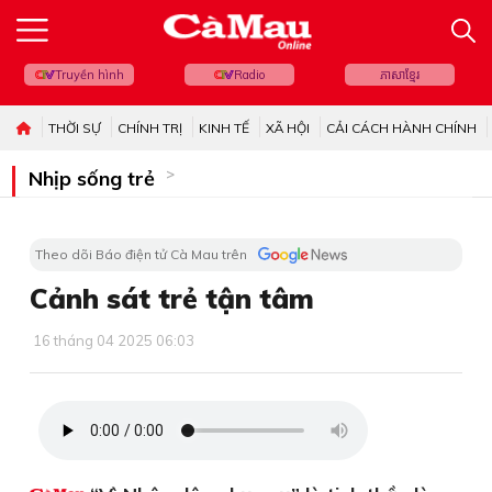
Truyền hình
Radio
ភាសាខ្មែរ
THỜI SỰ
CHÍNH TRỊ
KINH TẾ
XÃ HỘI
CẢI CÁCH HÀNH CHÍNH
Nhịp sống trẻ
Theo dõi Báo điện tử Cà Mau trên
Cảnh sát trẻ tận tâm
16 tháng 04 2025 06:03