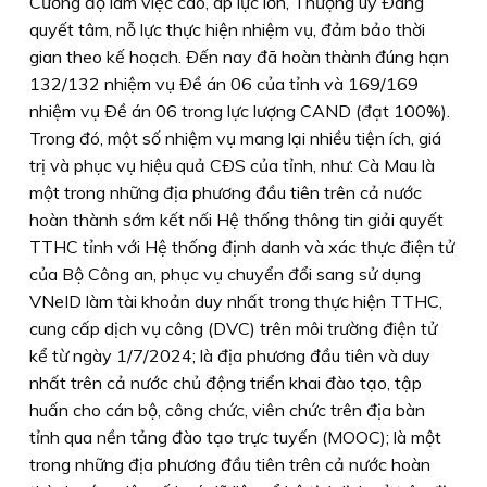
Cường độ làm việc cao, áp lực lớn, Thượng uý Ðang
quyết tâm, nỗ lực thực hiện nhiệm vụ, đảm bảo thời
gian theo kế hoạch. Ðến nay đã hoàn thành đúng hạn
132/132 nhiệm vụ Ðề án 06 của tỉnh và 169/169
nhiệm vụ Ðề án 06 trong lực lượng CAND (đạt 100%).
Trong đó, một số nhiệm vụ mang lại nhiều tiện ích, giá
trị và phục vụ hiệu quả CÐS của tỉnh, như: Cà Mau là
một trong những địa phương đầu tiên trên cả nước
hoàn thành sớm kết nối Hệ thống thông tin giải quyết
TTHC tỉnh với Hệ thống định danh và xác thực điện tử
của Bộ Công an, phục vụ chuyển đổi sang sử dụng
VNeID làm tài khoản duy nhất trong thực hiện TTHC,
cung cấp dịch vụ công (DVC) trên môi trường điện tử
kể từ ngày 1/7/2024; là địa phương đầu tiên và duy
nhất trên cả nước chủ động triển khai đào tạo, tập
huấn cho cán bộ, công chức, viên chức trên địa bàn
tỉnh qua nền tảng đào tạo trực tuyến (MOOC); là một
trong những địa phương đầu tiên trên cả nước hoàn