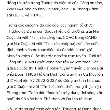
đăng tải trên trang Thông tin điện tử của Công an tỉnh,
Zalo OA Công an tỉnh Cà Mau, Zalo OA Phòng Cảnh
sát QLHC về TTXH.
Trong các cuộc thi do các cấp, các ngành tổ chức,
Thượng uý Ðang còn đoạt nhiều giải thưởng: giải Nhì
Cuộc thi viết “Tìm hiểu công tác CCHC trong CAND;
giải Nhì Cuộc thi viết “Tìm hiểu pháp luật về căn cước,
định danh và xác thực điện tử của Việt Nam”; giải
Khuyến khích Cuộc thi trắc nghiệm trực tuyến “Tuổi trẻ
Công an Cà Mau khát vọng học tập và làm theo Bác”;
giải Ba cuộc thi Thiết kế panel tuyên truyền Ðại hội Ðại
biểu Ðoàn TNCS Hồ Chí Minh Công an tỉnh Cà Mau lần
thứ VI, nhiệm kỳ 2022-2027 do Công an tỉnh tổ chức;
giải C Cuộc thi viết “Tìm hiểu kiến thức trong thực hiện
Phong trào “Toàn dân đoàn kết xây dựng đời sống văn
hoá” do Sở Văn hoá, Thể thao và Du lịch tổ chức.
Nỗ lực trong quá trình công tác, Thượng uý Ðang được