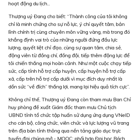
hoạt động du lịch...
Thượng uý Ðang cho biết: “Thành công của tôi không
chỉ là minh chứng cho sự nỗ lực, ý chí quyết tâm, bản
lĩnh chính trị cùng chuyên môn vững vàng, mà trong đó
khẳng định vai trò của những người đứng đầu lực
lượng, quyết liệt chỉ đạo, cùng sự quan tâm, chia sẻ,
động viên từ đồng chí, đồng đội, tiếp thêm động lực để
tôi chiến thắng mọi hoàn cảnh. Như một cuộc chạy tiếp
sức, cấp tỉnh hỗ trợ cấp huyện, cấp huyện hỗ trợ cấp
xã, cấp trên hỗ trợ cấp dưới vì mục đích duy nhất là
dồn sức “về đích” thắng lợi, mang lại hiệu quả tích cực”.
Không chỉ thế, Thượng uý Ðang còn tham mưu Ban Chỉ
huy phòng đề xuất Giám đốc tham mưu Chủ tịch
UBND tỉnh tổ chức tập huấn sử dụng ứng dụng VNeID
cho cán bộ, công chức, viên chức và lực lượng vũ trang
trên địa bàn tỉnh thông qua nền tảng giáo dục trực
tuyến đại chúng mở - MOOC; phối hợp Ðại học Bách