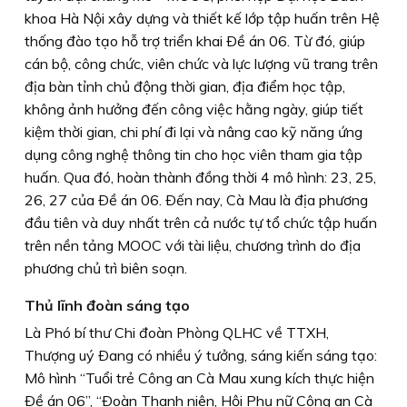
khoa Hà Nội xây dựng và thiết kế lớp tập huấn trên Hệ
thống đào tạo hỗ trợ triển khai Ðề án 06. Từ đó, giúp
cán bộ, công chức, viên chức và lực lượng vũ trang trên
địa bàn tỉnh chủ động thời gian, địa điểm học tập,
không ảnh hưởng đến công việc hằng ngày, giúp tiết
kiệm thời gian, chi phí đi lại và nâng cao kỹ năng ứng
dụng công nghệ thông tin cho học viên tham gia tập
huấn. Qua đó, hoàn thành đồng thời 4 mô hình: 23, 25,
26, 27 của Ðề án 06. Ðến nay, Cà Mau là địa phương
đầu tiên và duy nhất trên cả nước tự tổ chức tập huấn
trên nền tảng MOOC với tài liệu, chương trình do địa
phương chủ trì biên soạn.
Thủ lĩnh đoàn sáng tạo
Là Phó bí thư Chi đoàn Phòng QLHC về TTXH,
Thượng uý Ðang có nhiều ý tưởng, sáng kiến sáng tạo:
Mô hình “Tuổi trẻ Công an Cà Mau xung kích thực hiện
Ðề án 06”, “Ðoàn Thanh niên, Hội Phụ nữ Công an Cà