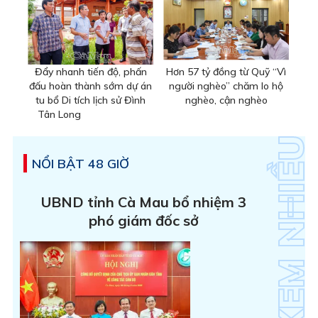
Đẩy nhanh tiến độ, phấn
Hơn 57 tỷ đồng từ Quỹ “Vì
đấu hoàn thành sớm dự án
người nghèo” chăm lo hộ
tu bổ Di tích lịch sử Đình
nghèo, cận nghèo
Tân Long
NỔI BẬT 48 GIỜ
UBND tỉnh Cà Mau bổ nhiệm 3
phó giám đốc sở