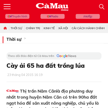
Truyền hình
Radio
ភាសាខ្មែរ
THỜI SỰ
CHÍNH TRỊ
KINH TẾ
XÃ HỘI
CẢI CÁCH HÀNH CHÍNH
Thời sự
Theo dõi Báo điện tử Cà Mau trên
Cày ải 65 ha đất trồng lúa
23 tháng 04 2015 16:19
Thị trấn Năm Cănlà địa phương duy
nhất trong huyện Năm Căn có trên 90ha đất
ngọt hóa để sản xuất nông nghiệp, chủ yếu là