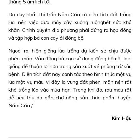
tháng 5 âm lịch tới.
Do duy nhất thị trấn Năm Căn có diện tích đất trồng
lúa, nên việc đưa máy cày xuống ruộnghết sức khó
khăn. Chính quyền địa phương phải đứng ra hợp đồng
và tập hợp bà con cày ải đồng bộ.
Ngoài ra, hiện giống lúa trồng dự kiến sẽ chịu được
phèn, mặn. Vận động bà con sử dụng đồng bộmột loại
giống để thuận lợi hơn trong sản xuất về phòng trừ sâu
bệnh. Diện tích đất này canh tác theo hình thức một vụ
lúa một vụ màu, vì đây là vùng đất phèn, mặn nên rất
khó trồng lúa vào mùa hạn. Trong khi đó, rau màu rất
dễ tiêu thụ do gần chợ nông sản thực phẩm huyện
Năm Căn./.
Kim Hậu