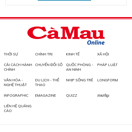
THỜI SỰ
CHÍNH TRỊ
KINH TẾ
XÃ HỘI
CẢI CÁCH HÀNH
CHUYỂN ĐỔI SỐ
QUỐC PHÒNG -
PHÁP LUẬT
CHÍNH
AN NINH
VĂN HÓA -
DU LỊCH - THỂ
NHỊP SỐNG TRẺ
LONGFORM
NGHỆ THUẬT
THAO
INFOGRAPHIC
EMAGAZINE
QUIZZ
ភាសាខ្មែរ
LIÊN HỆ QUẢNG
CÁO