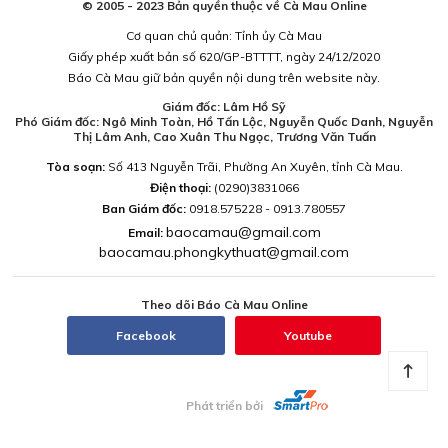
© 2005 - 2023 Bản quyền thuộc về Cà Mau Online
Cơ quan chủ quản: Tỉnh ủy Cà Mau
Giấy phép xuất bản số 620/GP-BTTTT, ngày 24/12/2020
Báo Cà Mau giữ bản quyền nội dung trên website này.
Giám đốc: Lâm Hồ Sỹ
Phó Giám đốc: Ngô Minh Toàn, Hồ Tấn Lộc, Nguyễn Quốc Danh, Nguyễn
Thị Lâm Anh, Cao Xuân Thu Ngọc, Trương Văn Tuấn
Tòa soạn:
Số 413 Nguyễn Trãi, Phường An Xuyên, tỉnh Cà Mau.
Điện thoại:
(0290)3831066
Ban Giám đốc:
0918.575228 - 0913.780557
baocamau@gmail.com
Email:
baocamau.phongkythuat@gmail.com
Theo dõi Báo Cà Mau Online
Facebook
Youtube
Phát triển bởi