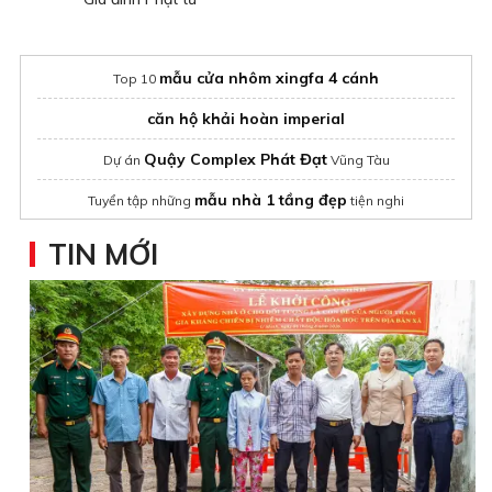
mẫu cửa nhôm xingfa 4 cánh
Top 10
căn hộ khải hoàn imperial
Quậy Complex Phát Đạt
Dự án
Vũng Tàu
mẫu nhà 1 tầng đẹp
Tuyển tập những
tiện nghi
Thông tin Bắc Thăng Long Urban City:
TIN MỚI
https://noblewestlake.vn/
bàn ăn giá rẻ
cách sắp xếp ông thần tài thổ địa
https://neohouse.vn/thiet-ke-nha-dep/
Khám phá các mẫu
thịnh hành
Nam Long Thuỷ Nguyên
biệt thự
quỹ căn
đèn vải
mẫu
trang trí nội thất