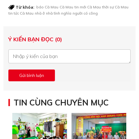
Từ khóa:
báo Cà Mau
Cà Mau
tin mới Cà Mau
thời sự Cà Mau
tin tức Cà Mau
nhà ở
nhà tình nghĩa
người có công
Ý KIẾN BẠN ĐỌC (0)
TIN CÙNG CHUYÊN MỤC