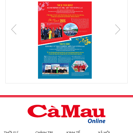
THỜI SỰ
CHÍNH TRỊ
KINH TẾ
XÃ HỘI