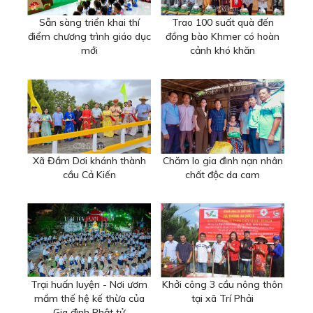
Sẵn sàng triển khai thí
Trao 100 suất quà đến
điểm chương trình giáo dục
đồng bào Khmer có hoàn
mới
cảnh khó khăn
Xã Đầm Dơi khánh thành
Chăm lo gia đình nạn nhân
cầu Cả Kiến
chất độc da cam
Trại huấn luyện - Nơi ươm
Khởi công 3 cầu nông thôn
mầm thế hệ kế thừa của
tại xã Trí Phải
Gia đình Phật tử