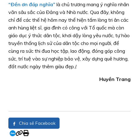
“Ðền ơn đáp nghĩa”
là chủ trương mang ý nghĩa nhân
văn sâu sắc của Ðảng và Nhà nước. Qua đây, không
chỉ để các thế hệ hôm nay thể hiện tấm lòng tri ân các
anh hùng liệt sĩ, gia đình có công với Tổ quốc mà còn
giáo dục ý thức dân tộc, khơi dậy lòng yêu nước, tự hào
truyền thống lịch sử của dân tộc cho mọi người, để
cùng ra sức thi đua học tập, lao động, đóng góp công
sức, trí tuệ vào sự nghiệp bảo vệ, xây dựng quê hương,
đất nước ngày thêm giàu đẹp./.
Huyền Trang
Chia sẻ Facebook