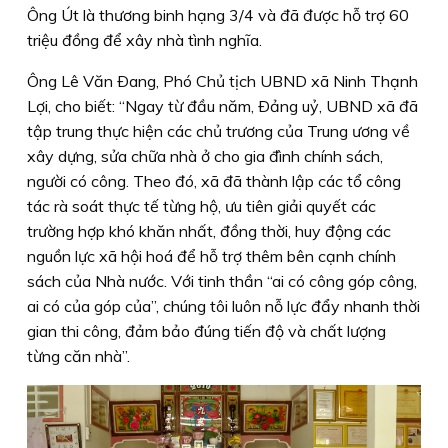
Ông Út là thương binh hạng 3/4 và đã được hỗ trợ 60
triệu đồng để xây nhà tình nghĩa.
Ông Lê Văn Ðang, Phó Chủ tịch UBND xã Ninh Thạnh
Lợi, cho biết: “Ngay từ đầu năm, Ðảng uỷ, UBND xã đã
tập trung thực hiện các chủ trương của Trung ương về
xây dựng, sửa chữa nhà ở cho gia đình chính sách,
người có công. Theo đó, xã đã thành lập các tổ công
tác rà soát thực tế từng hộ, ưu tiên giải quyết các
trường hợp khó khăn nhất, đồng thời, huy động các
nguồn lực xã hội hoá để hỗ trợ thêm bên cạnh chính
sách của Nhà nước. Với tinh thần “ai có công góp công,
ai có của góp của”, chúng tôi luôn nỗ lực đẩy nhanh thời
gian thi công, đảm bảo đúng tiến độ và chất lượng
từng căn nhà”.