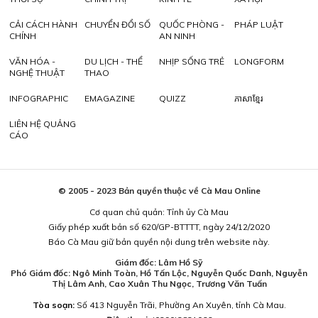
CẢI CÁCH HÀNH
CHUYỂN ĐỔI SỐ
QUỐC PHÒNG -
PHÁP LUẬT
CHÍNH
AN NINH
VĂN HÓA -
DU LỊCH - THỂ
NHỊP SỐNG TRẺ
LONGFORM
NGHỆ THUẬT
THAO
INFOGRAPHIC
EMAGAZINE
QUIZZ
ភាសាខ្មែរ
LIÊN HỆ QUẢNG
CÁO
© 2005 - 2023 Bản quyền thuộc về Cà Mau Online
Cơ quan chủ quản: Tỉnh ủy Cà Mau
Giấy phép xuất bản số 620/GP-BTTTT, ngày 24/12/2020
Báo Cà Mau giữ bản quyền nội dung trên website này.
Giám đốc: Lâm Hồ Sỹ
Phó Giám đốc: Ngô Minh Toàn, Hồ Tấn Lộc, Nguyễn Quốc Danh, Nguyễn
Thị Lâm Anh, Cao Xuân Thu Ngọc, Trương Văn Tuấn
Tòa soạn:
Số 413 Nguyễn Trãi, Phường An Xuyên, tỉnh Cà Mau.