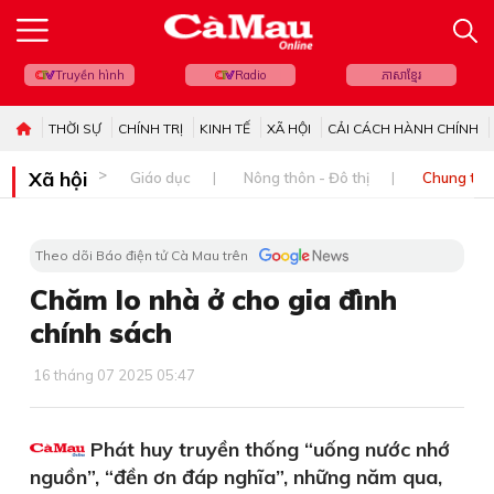
Truyền hình
Radio
ភាសាខ្មែរ
THỜI SỰ
CHÍNH TRỊ
KINH TẾ
XÃ HỘI
CẢI CÁCH HÀNH CHÍNH
Xã hội
Giáo dục
Nông thôn - Đô thị
Chung tay 
Theo dõi Báo điện tử Cà Mau trên
Chăm lo nhà ở cho gia đình
chính sách
16 tháng 07 2025 05:47
Phát huy truyền thống “uống nước nhớ
nguồn”, “đền ơn đáp nghĩa”, những năm qua,