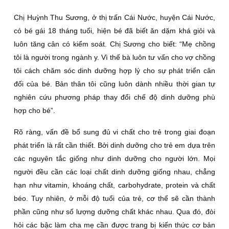
Chị Huỳnh Thu Sương, ở thị trấn Cái Nước, huyện Cái Nước,
có bé gái 18 tháng tuổi, hiện bé đã biết ăn dặm khá giỏi và
luôn tăng cân có kiểm soát. Chị Sương cho biết: “Mẹ chồng
tôi là người trong ngành y. Vì thế bà luôn tư vấn cho vợ chồng
tôi cách chăm sóc dinh dưỡng hợp lý cho sự phát triển cân
đối của bé. Bản thân tôi cũng luôn dành nhiều thời gian tự
nghiên cứu phương pháp thay đổi chế độ dinh dưỡng phù
hợp cho bé”.
Rõ ràng, vấn đề bổ sung đủ vi chất cho trẻ trong giai đoạn
phát triển là rất cần thiết. Bởi dinh dưỡng cho trẻ em dựa trên
các nguyên tắc giống như dinh dưỡng cho người lớn. Mọi
người đều cần các loại chất dinh dưỡng giống nhau, chẳng
hạn như vitamin, khoáng chất, carbohydrate, protein và chất
béo. Tuy nhiên, ở mỗi độ tuổi của trẻ, cơ thể sẽ cần thành
phần cũng như số lượng dưỡng chất khác nhau. Qua đó, đòi
hỏi các bậc làm cha mẹ cần được trang bị kiến thức cơ bản