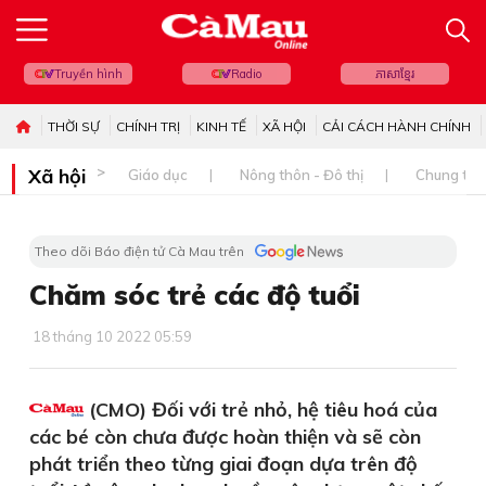
Truyền hình
Radio
ភាសាខ្មែរ
THỜI SỰ
CHÍNH TRỊ
KINH TẾ
XÃ HỘI
CẢI CÁCH HÀNH CHÍNH
Xã hội
Giáo dục
Nông thôn - Đô thị
Chung tay 
Theo dõi Báo điện tử Cà Mau trên
Chăm sóc trẻ các độ tuổi
18 tháng 10 2022 05:59
(CMO) Đối với trẻ nhỏ, hệ tiêu hoá của
các bé còn chưa được hoàn thiện và sẽ còn
phát triển theo từng giai đoạn dựa trên độ