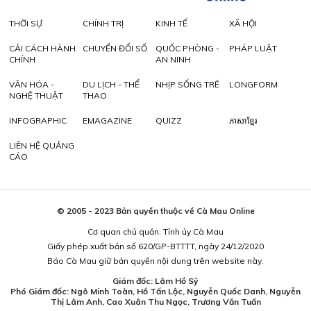
THỜI SỰ
CHÍNH TRỊ
KINH TẾ
XÃ HỘI
CẢI CÁCH HÀNH
CHUYỂN ĐỔI SỐ
QUỐC PHÒNG -
PHÁP LUẬT
CHÍNH
AN NINH
VĂN HÓA -
DU LỊCH - THỂ
NHỊP SỐNG TRẺ
LONGFORM
NGHỆ THUẬT
THAO
INFOGRAPHIC
EMAGAZINE
QUIZZ
ភាសាខ្មែរ
LIÊN HỆ QUẢNG
CÁO
© 2005 - 2023 Bản quyền thuộc về Cà Mau Online
Cơ quan chủ quản: Tỉnh ủy Cà Mau
Giấy phép xuất bản số 620/GP-BTTTT, ngày 24/12/2020
Báo Cà Mau giữ bản quyền nội dung trên website này.
Giám đốc: Lâm Hồ Sỹ
Phó Giám đốc: Ngô Minh Toàn, Hồ Tấn Lộc, Nguyễn Quốc Danh, Nguyễn
Thị Lâm Anh, Cao Xuân Thu Ngọc, Trương Văn Tuấn