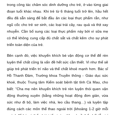
trong công tác chăm sóc dinh dưỡng cho trẻ, ở vào từng giai
đoạn tuổi khác nhau. Khi trẻ từ 6 tháng tuổi trở lên, hầu hết
đều đã sẵn sàng để bắt đầu ăn các loại thực phẩm rắn, như
ngũ cốc cho trẻ sơ sinh, các loại trái cây, rau quả và thịt xay
nhuyễn. Cần bổ sung các loại thực phẩm này bởi vì sữa mẹ
có thể không cung cấp đủ chất sắt và chất kẽm cho sự phát
triển toàn diện của trẻ.
Bên cạnh đó, việc khuyến khích bé vận động cơ thể để rèn
luyện thể chất cũng là vấn đề hết sức cần thiết. Vì như thế sẽ
giúp trẻ phát triển trí não và thể chất khoẻ mạnh hơn. Bác sĩ
Hồ Thanh Ðảm, Trưởng khoa Truyền thông - Giáo dục sức
khoẻ, thuộc Trung tâm Kiểm soát bệnh tật tỉnh Cà Mau, cho
biết: “Cha mẹ nên khuyến khích trẻ rèn luyện thói quen vận
động thường xuyên (bằng những hoạt động đơn giản, vừa
sức như đi bộ, làm việc nhà, leo cầu thang…) và luyện tập
đúng cách các môn thể thao ngoài trời (khoảng 1-2 giờ mỗi