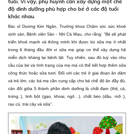
tuổi. Vì vậy, phụ huynh cần xây dựng một chế
độ dinh dưỡng phù hợp cho bé ở các độ tuổi
khác nhau.
Bác sĩ Dương Kim Ngân, Trưởng khoa Chăm sóc sức khoẻ
sinh sản, Bệnh viện Sản - Nhi Cà Mau, cho rằng: “Bé sẽ phát
triển khoẻ mạnh và thông minh khi được bú sữa mẹ ít nhất
trong 6 tháng đầu đời vì sữa mẹ giúp cơ thể xây dựng hệ
miễn dịch kháng lại bệnh tật. Tuy nhiên, sau đó tuỳ vào nhu
cầu của bé và tình trạng của mẹ mà có thể kết hợp thêm sữa
công thức hoặc sữa tươi. Ðối với các trẻ ở giai đoạn ăn dặm
và trẻ lớn, các bà mẹ cần cung cấp cho bé chế độ ăn đầy đủ,
cân đối giữa 5 thành phần dinh dưỡng là chất đạm (thịt, cá,
trứng..), tinh bột (gạo, khoai, ngô…), chất béo (dầu, mỡ..),
rau củ, trái cây và sữa”.