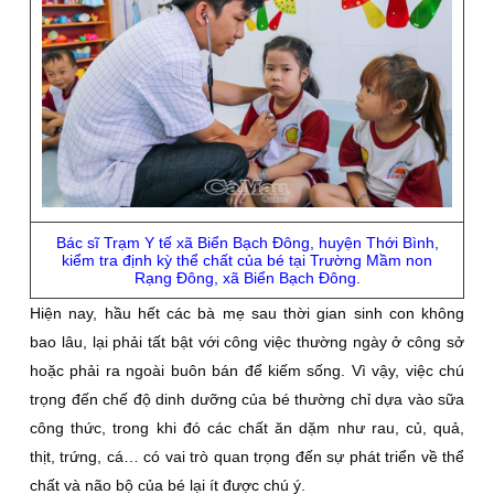
Bác sĩ Trạm Y tế xã Biển Bạch Ðông, huyện Thới Bình,
kiểm tra định kỳ thể chất của bé tại Trường Mầm non
Rạng Ðông, xã Biển Bạch Ðông.
Hiện nay, hầu hết các bà mẹ sau thời gian sinh con không
bao lâu, lại phải tất bật với công việc thường ngày ở công sở
hoặc phải ra ngoài buôn bán để kiếm sống. Vì vậy, việc chú
trọng đến chế độ dinh dưỡng của bé thường chỉ dựa vào sữa
công thức, trong khi đó các chất ăn dặm như rau, củ, quả,
thịt, trứng, cá… có vai trò quan trọng đến sự phát triển về thể
chất và não bộ của bé lại ít được chú ý.