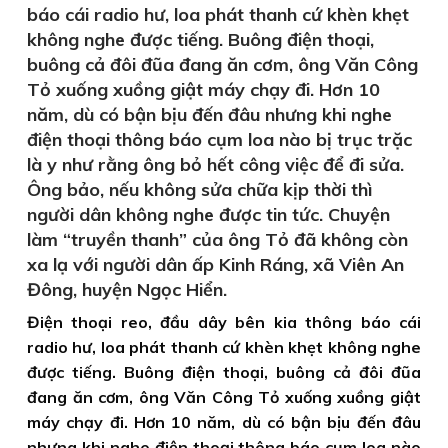
báo cái radio hư, loa phát thanh cứ khèn khẹt
không nghe được tiếng. Buông điện thoại,
buông cả đôi đũa đang ăn cơm, ông Văn Công
Tỏ xuống xuồng giật máy chạy đi. Hơn 10
năm, dù có bận bịu đến đâu nhưng khi nghe
điện thoại thông báo cụm loa nào bị trục trặc
là y như rằng ông bỏ hết công việc để đi sửa.
Ông bảo, nếu không sửa chữa kịp thời thì
người dân không nghe được tin tức. Chuyện
làm “truyền thanh” của ông Tỏ đã không còn
xa lạ với người dân ấp Kinh Ráng, xã Viên An
Đông, huyện Ngọc Hiển.
Điện thoại reo, đầu dây bên kia thông báo cái
radio hư, loa phát thanh cứ khèn khẹt không nghe
được tiếng. Buông điện thoại, buông cả đôi đũa
đang ăn cơm, ông Văn Công Tỏ xuống xuồng giật
máy chạy đi. Hơn 10 năm, dù có bận bịu đến đâu
nhưng khi nghe điện thoại thông báo cụm loa nào