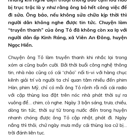
bị trục trặc là y như rằng ông bỏ hết công việc để
đi sửa. Ông bảo, nếu không sửa chữa kịp thời thì
người dân không nghe được tin tức. Chuyện làm
“truyền thanh” của ông Tỏ đã không còn xa lạ với
người dân ấp Kinh Ráng, xã Viên An Đông, huyện
Ngọc Hiển.
Chuyện ông Tỏ làm truyền thanh khi nhắc lại trong
xóm ai cũng buồn cười. Bởi thời buổi công nghệ thông
tin, nhà nào cũng có cái “chảo” nối ti-vi với hàng chục
kênh giải trí và người ta chỉ quan tâm nhiều đến phim
Hàn, phim Mỹ, chỉ có mỗi ông Tỏ rảnh rỗi nối cái radio
với cặp thùng loa đặt trên nóc nhà phát thời sự ra
vuông để… chim, cò nghe. Ngày 3 bận sáng, trưa, chiều,
dòng tin tức, thời sự từ trong nước đến trong huyện
nhanh chóng được ông Tỏ cập nhật, phát đi. Ngày
nắng thì thôi, chứ ngày mưa mấy cái thùng loa cứ bị…
trời đánh liên tục.