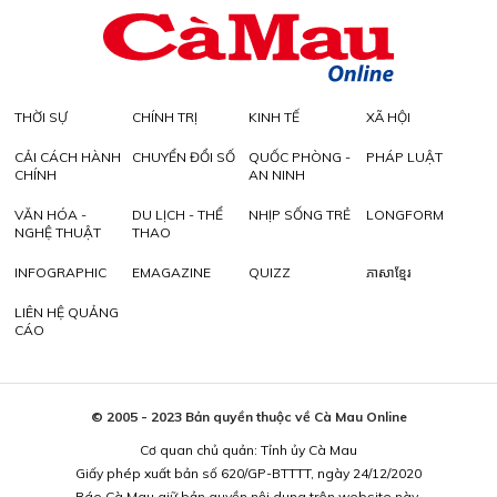
THỜI SỰ
CHÍNH TRỊ
KINH TẾ
XÃ HỘI
CẢI CÁCH HÀNH
CHUYỂN ĐỔI SỐ
QUỐC PHÒNG -
PHÁP LUẬT
CHÍNH
AN NINH
VĂN HÓA -
DU LỊCH - THỂ
NHỊP SỐNG TRẺ
LONGFORM
NGHỆ THUẬT
THAO
INFOGRAPHIC
EMAGAZINE
QUIZZ
ភាសាខ្មែរ
LIÊN HỆ QUẢNG
CÁO
© 2005 - 2023 Bản quyền thuộc về Cà Mau Online
Cơ quan chủ quản: Tỉnh ủy Cà Mau
Giấy phép xuất bản số 620/GP-BTTTT, ngày 24/12/2020
Báo Cà Mau giữ bản quyền nội dung trên website này.