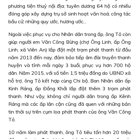
phương tiện thuỷ nội địa; tuyên dương 64 hộ có nhiều
đóng góp xây dựng trụ sở sinh hoạt văn hoá; công tác
bầu cử; những quy ước, hương ước...
Ngoài việc phục vụ cho Nhân dân trong ấp, ông Tỏ còn
giúp người em Văn Công Bừng (chợ Ông Linh, ấp Ông
Linh, xã Viên An) lắp đặt một trạm phát thanh từ đầu
năm 2013 đến nay, đảm bảo tiếp âm đài truyền thanh
huyện và tỉnh mỗi ngày 3 buổi, phục vụ hơn 700 hộ
dân. Năm 2015, với số tiền 1,5 triệu đồng do UBND xã
hỗ trợ, ông Tỏ kết hợp cùng Chi bộ, Ban Nhân dân ấp
Kinh Ráng, ấp Ðồng Khởi lắp đặt thêm 3 trạm phát
thanh. Như vậy, không chỉ người dân trong ấp Kênh
Ráng mà các ấp lân cận cũng đã quen với những bản
tin thời sự trên cụm loa phát thanh của ông Văn Công
Tỏ.
10 năm làm phát thanh, ông Tỏ tiêu tốn hơn 20 triệu