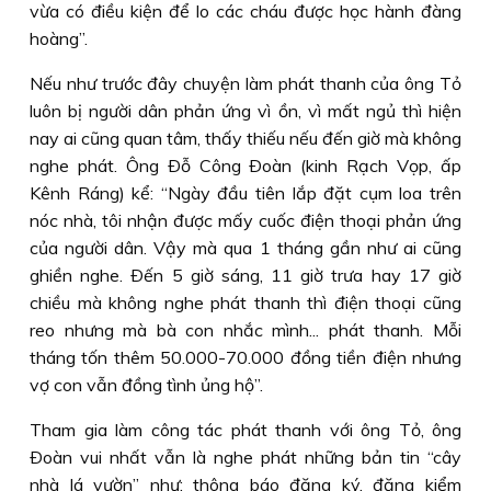
vừa có điều kiện để lo các cháu được học hành đàng
hoàng”.
Nếu như trước đây chuyện làm phát thanh của ông Tỏ
luôn bị người dân phản ứng vì ồn, vì mất ngủ thì hiện
nay ai cũng quan tâm, thấy thiếu nếu đến giờ mà không
nghe phát. Ông Ðỗ Công Ðoàn (kinh Rạch Vọp, ấp
Kênh Ráng) kể: “Ngày đầu tiên lắp đặt cụm loa trên
nóc nhà, tôi nhận được mấy cuốc điện thoại phản ứng
của người dân. Vậy mà qua 1 tháng gần như ai cũng
ghiền nghe. Ðến 5 giờ sáng, 11 giờ trưa hay 17 giờ
chiều mà không nghe phát thanh thì điện thoại cũng
reo nhưng mà bà con nhắc mình... phát thanh. Mỗi
tháng tốn thêm 50.000-70.000 đồng tiền điện nhưng
vợ con vẫn đồng tình ủng hộ”.
Tham gia làm công tác phát thanh với ông Tỏ, ông
Ðoàn vui nhất vẫn là nghe phát những bản tin “cây
nhà lá vườn” như: thông báo đăng ký, đăng kiểm