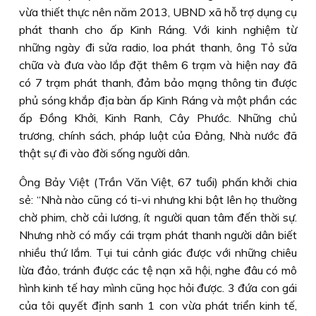
vừa thiết thực nên năm 2013, UBND xã hỗ trợ dụng cụ
phát thanh cho ấp Kinh Ráng. Với kinh nghiệm từ
những ngày đi sửa radio, loa phát thanh, ông Tỏ sửa
chữa và đưa vào lắp đặt thêm 6 trạm và hiện nay đã
có 7 trạm phát thanh, đảm bảo mạng thông tin được
phủ sóng khắp địa bàn ấp Kinh Ráng và một phần các
ấp Ðồng Khởi, Kinh Ranh, Cây Phước. Những chủ
trương, chính sách, pháp luật của Ðảng, Nhà nước đã
thật sự đi vào đời sống người dân.
Ông Bảy Việt (Trần Văn Việt, 67 tuổi) phấn khởi chia
sẻ: “Nhà nào cũng có ti-vi nhưng khi bật lên họ thường
chờ phim, chờ cải lương, ít người quan tâm đến thời sự.
Nhưng nhờ có mấy cái trạm phát thanh người dân biết
nhiều thứ lắm. Tụi tui cảnh giác được với những chiêu
lừa đảo, tránh được các tệ nạn xã hội, nghe đâu có mô
hình kinh tế hay mình cũng học hỏi được. 3 đứa con gái
của tôi quyết định sanh 1 con vừa phát triển kinh tế,