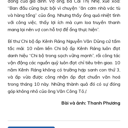
đồng của gia đình. Vợ ông, bà Cái Thị Nhẹ, xuề xoà:
“Ban đầu cũng bực bội vì chuyện “ăn cơm nhà vác tù
và hàng tổng” của ổng. Nhưng thấy ổng quá nhiệt tình
với công việc, thấy lợi ích mà cụm loa truyền thanh
mang lại nên vợ con hỗ trợ để ổng thực hiện”.
Bí thư Chi bộ ấp Kênh Ráng Nguyễn Văn Dũng cứ tấm
tắc mãi: 10 năm liền Chi bộ ấp Kênh Ráng luôn đạt
danh hiệu “Chi bộ trong sạch vững mạnh”, rồi công tác
vận động các nguồn quỹ luôn đạt chỉ tiêu trên giao. 10
năm Kênh Ráng không có trường hợp sanh con thứ 3,
và ấp vừa được công nhận ấp đạt chuẩn văn hoá
trong tháng 10 này. Những thành quả đó có sự đóng
góp không nhỏ của ông Văn Công Tỏ./.
Bài và ảnh: Thanh Phương