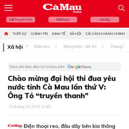
Truyền hình
Radio
ភាសាខ្មែរ
THỜI SỰ
CHÍNH TRỊ
KINH TẾ
XÃ HỘI
CẢI CÁCH HÀNH CHÍNH
Xã hội
Giáo dục
Nông thôn - Đô thị
Chung tay 
Theo dõi Báo điện tử Cà Mau trên
Chào mừng đại hội thi đua yêu
nước tỉnh Cà Mau lần thứ V:
Ông Tỏ “truyền thanh”
22 tháng 10 2015 17:45
Điện thoại reo, đầu dây bên kia thông