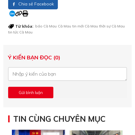
Chia sẻ Facebook
Từ khóa:
báo Cà Mau
Cà Mau
tin mới Cà Mau
thời sự Cà Mau
tin tức Cà Mau
Ý KIẾN BẠN ĐỌC (0)
TIN CÙNG CHUYÊN MỤC