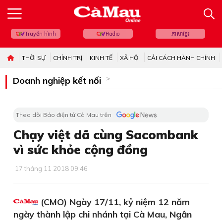
Truyền hình
Radio
ភាសាខ្មែរ
THỜI SỰ
CHÍNH TRỊ
KINH TẾ
XÃ HỘI
CẢI CÁCH HÀNH CHÍNH
Doanh nghiệp kết nối
Theo dõi Báo điện tử Cà Mau trên
Chạy việt dã cùng Sacombank
vì sức khỏe cộng đồng
17 tháng 11 2018 09:46
(CMO) Ngày 17/11, kỷ niệm 12 năm
ngày thành lập chi nhánh tại Cà Mau, Ngân