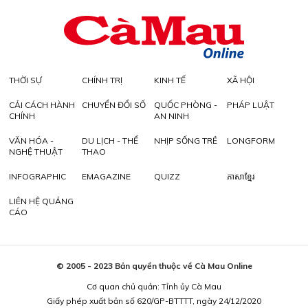
THỜI SỰ
CHÍNH TRỊ
KINH TẾ
XÃ HỘI
CẢI CÁCH HÀNH
CHUYỂN ĐỔI SỐ
QUỐC PHÒNG -
PHÁP LUẬT
CHÍNH
AN NINH
VĂN HÓA -
DU LỊCH - THỂ
NHỊP SỐNG TRẺ
LONGFORM
NGHỆ THUẬT
THAO
INFOGRAPHIC
EMAGAZINE
QUIZZ
ភាសាខ្មែរ
LIÊN HỆ QUẢNG
CÁO
© 2005 - 2023 Bản quyền thuộc về Cà Mau Online
Cơ quan chủ quản: Tỉnh ủy Cà Mau
Giấy phép xuất bản số 620/GP-BTTTT, ngày 24/12/2020