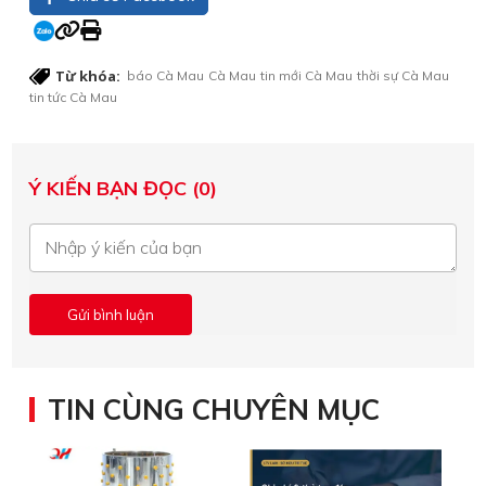
Từ khóa:
báo Cà Mau
Cà Mau
tin mới Cà Mau
thời sự Cà Mau
tin tức Cà Mau
Ý KIẾN BẠN ĐỌC (0)
TIN CÙNG CHUYÊN MỤC