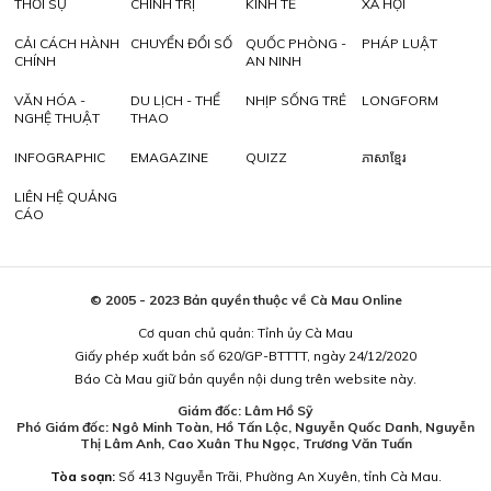
THỜI SỰ
CHÍNH TRỊ
KINH TẾ
XÃ HỘI
CẢI CÁCH HÀNH
CHUYỂN ĐỔI SỐ
QUỐC PHÒNG -
PHÁP LUẬT
CHÍNH
AN NINH
VĂN HÓA -
DU LỊCH - THỂ
NHỊP SỐNG TRẺ
LONGFORM
NGHỆ THUẬT
THAO
INFOGRAPHIC
EMAGAZINE
QUIZZ
ភាសាខ្មែរ
LIÊN HỆ QUẢNG
CÁO
© 2005 - 2023 Bản quyền thuộc về Cà Mau Online
Cơ quan chủ quản: Tỉnh ủy Cà Mau
Giấy phép xuất bản số 620/GP-BTTTT, ngày 24/12/2020
Báo Cà Mau giữ bản quyền nội dung trên website này.
Giám đốc: Lâm Hồ Sỹ
Phó Giám đốc: Ngô Minh Toàn, Hồ Tấn Lộc, Nguyễn Quốc Danh, Nguyễn
Thị Lâm Anh, Cao Xuân Thu Ngọc, Trương Văn Tuấn
Tòa soạn:
Số 413 Nguyễn Trãi, Phường An Xuyên, tỉnh Cà Mau.