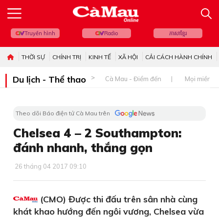
Truyền hình
Radio
ភាសាខ្មែរ
THỜI SỰ
CHÍNH TRỊ
KINH TẾ
XÃ HỘI
CẢI CÁCH HÀNH CHÍNH
Du lịch - Thể thao
Cà Mau - Điểm đến
Mọi miền đ
Theo dõi Báo điện tử Cà Mau trên
Chelsea 4 – 2 Southampton:
đánh nhanh, thắng gọn
26 tháng 04 2017 09:10
(CMO) Được thi đấu trên sân nhà cùng
khát khao hướng đến ngôi vương, Chelsea vừa