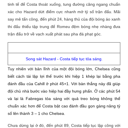
tinh tế để Costa thoát xuống, tung đường căng ngang chuẩn
xác cho Hazard dứt điểm cực nhanh mở tỷ số trận đấu. Mãi
say mê tấn công, đến phút 24, hàng thủ của đội bóng áo xanh
thi đấu thiếu tập trung để Romeu đệm bóng nhẹ nhàng đưa
trận đấu trở về vạch xuất phát sau pha đá phạt góc.
Song sát Hazard - Costa tiếp tục tỏa sáng.
Tuy nhiên với bản lĩnh của một đội bóng lớn, Chelsea cũng
biết cách tái lập lợi thế trước khi hiệp 1 khép lại bằng pha
đánh đầu của Cahill ở phút 45+1. Với bàn thắng này đã giúp
đội chủ nhà bước vào hiệp hai đầy hưng phấn. Ở các phút 54
và lại là Fabregas tỏa sáng với quả treo bóng không thể
chuẩn xác hơn để Costa bật cao đánh đầu gọn gàng nâng tỷ
số lên thành 3 – 1 cho Chelsea.
Chưa dừng lại ở đó, đến phút 89, Costa tiếp tục lập công với