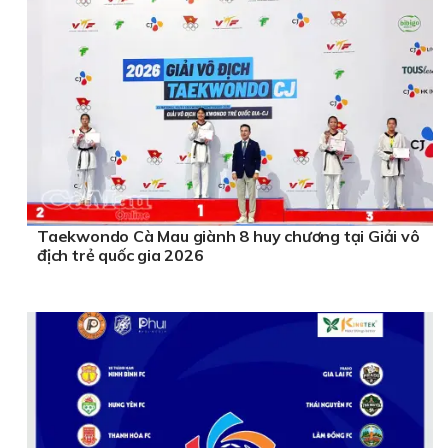
Taekwondo Cà Mau giành 8 huy chương tại Giải vô
địch trẻ quốc gia 2026