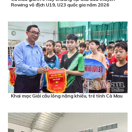
Rowing vô địch U19, U23 quốc gia năm 2026
Khai mạc Giải cầu lông năng khiếu, trẻ tỉnh Cà Mau