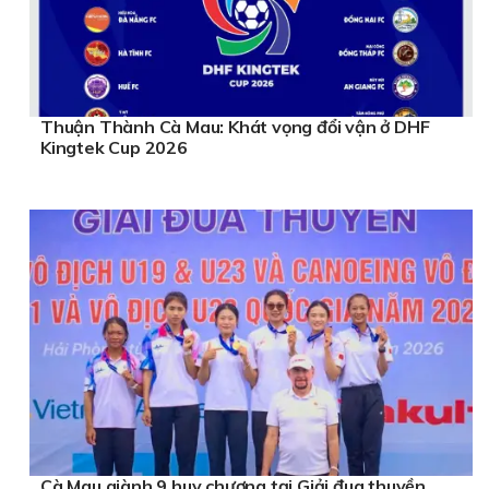
Thuận Thành Cà Mau: Khát vọng đổi vận ở DHF
Kingtek Cup 2026
Cà Mau giành 9 huy chương tại Giải đua thuyền