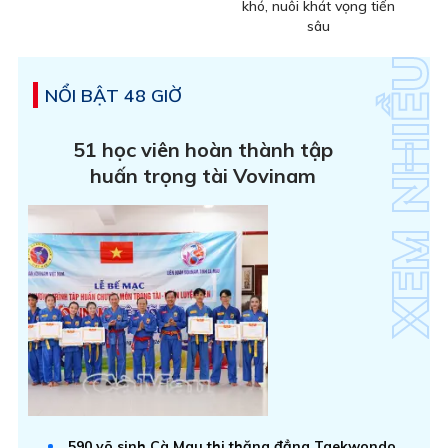
khó, nuôi khát vọng tiến
sâu
NỔI BẬT 48 GIỜ
51 học viên hoàn thành tập
huấn trọng tài Vovinam
590 võ sinh Cà Mau thi thăng đẳng Taekwondo