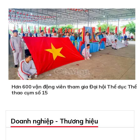
Hơn 600 vận động viên tham gia Đại hội Thể dục Thể
thao cụm số 15
Doanh nghiệp - Thương hiệu