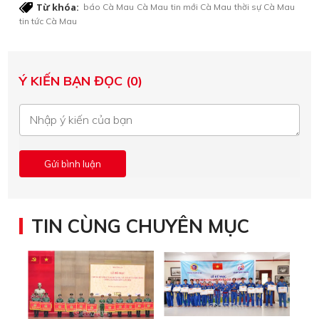
Từ khóa:
báo Cà Mau
Cà Mau
tin mới Cà Mau
thời sự Cà Mau
tin tức Cà Mau
Ý KIẾN BẠN ĐỌC (0)
TIN CÙNG CHUYÊN MỤC