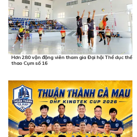
Hơn 280 vận động viên tham gia Đại hội Thể dục thể
thao Cụm số 16