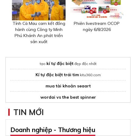
Tỉnh Cà Mau cam kết đồng
Phiên livestream OCOP
hành cùng Công ty Minh
ngày 6/8/2026
Phú Khánh An phát triển
sản xuất
kí tự đặc biệt
tạo
đẹp độc nhất
Kí tự đặc biệt trái tim
kitu360.com
mua tài khoản seaart
wordai vs the best spinner
https://khosim.com/sim-dau-so-
Mua sim dau so 0905 tai
TIN MỚI
0905
moi ve
vps nước ngoài
Doanh nghiệp - Thương hiệu