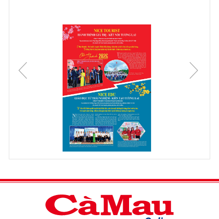
https://zingproxy.com/
Quạt thông gió vuông
Quạt điện Hà Nội
vps singapore giá rẻ
Mua
ở đâu
https://interdata.vn/thue-vps/
Thuê VPS InterData