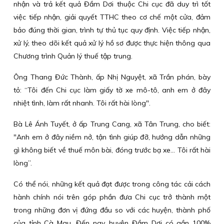
nhận và trả kết quả Đầm Dơi thuộc Chi cục đã duy trì tốt
việc tiếp nhận, giải quyết TTHC theo cơ chế một cửa, đảm
bảo đúng thời gian, trình tự thủ tục quy định. Việc tiếp nhận,
xử lý, theo dõi kết quả xử lý hồ sơ được thực hiện thông qua
Chương trình Quản lý thuế tập trung.
Ông Thang Đức Thành, ấp Nhị Nguyệt, xã Trần phán, bày
tỏ: “Tôi đến Chi cục làm giấy tờ xe mô-tô, anh em ở đây
nhiệt tình, làm rất nhanh. Tôi rất hài lòng".
Bà Lê Ánh Tuyết, ở ấp Trung Cang, xã Tân Trung, cho biết:
"Anh em ở đây niềm nở, tận tình giúp đỡ, hướng dẫn những
gì không biết về thuế môn bài, đóng trước bạ xe... Tôi rất hài
lòng”.
Có thể nói, những kết quả đạt được trong công tác cải cách
hành chính nói trên góp phần đưa Chi cục trở thành một
trong những đơn vị đứng đầu so với các huyện, thành phố
của tỉnh Cà Mau. Đến nay, huyện Đầm Dơi có gần 100%