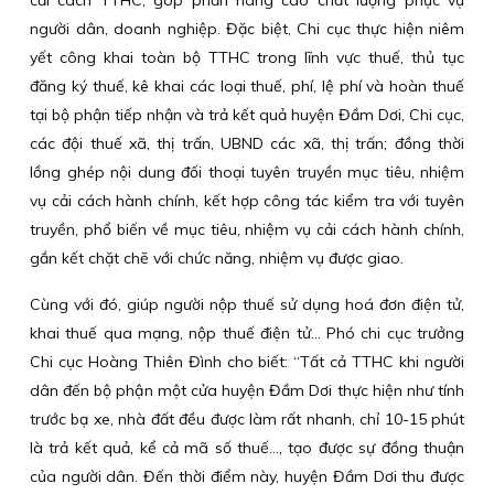
cải cách TTHC, góp phần nâng cao chất lượng phục vụ
người dân, doanh nghiệp. Đặc biệt, Chi cục thực hiện niêm
yết công khai toàn bộ TTHC trong lĩnh vực thuế, thủ tục
đăng ký thuế, kê khai các loại thuế, phí, lệ phí và hoàn thuế
tại bộ phận tiếp nhận và trả kết quả huyện Đầm Dơi, Chi cục,
các đội thuế xã, thị trấn, UBND các xã, thị trấn; đồng thời
lồng ghép nội dung đối thoại tuyên truyền mục tiêu, nhiệm
vụ cải cách hành chính, kết hợp công tác kiểm tra với tuyên
truyền, phổ biến về mục tiêu, nhiệm vụ cải cách hành chính,
gắn kết chặt chẽ với chức năng, nhiệm vụ được giao.
Cùng với đó, giúp người nộp thuế sử dụng hoá đơn điện tử,
khai thuế qua mạng, nộp thuế điện tử… Phó chi cục trưởng
Chi cục Hoàng Thiên Đình cho biết: “Tất cả TTHC khi người
dân đến bộ phận một cửa huyện Đầm Dơi thực hiện như tính
trước bạ xe, nhà đất đều được làm rất nhanh, chỉ 10-15 phút
là trả kết quả, kể cả mã số thuế…, tạo được sự đồng thuận
của người dân. Đến thời điểm này, huyện Đầm Dơi thu được