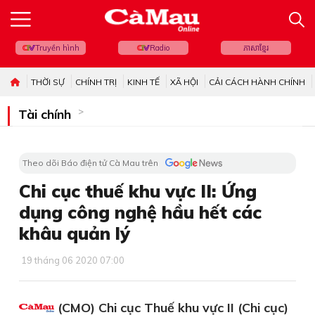
Truyền hình
Radio
ភាសាខ្មែរ
THỜI SỰ
CHÍNH TRỊ
KINH TẾ
XÃ HỘI
CẢI CÁCH HÀNH CHÍNH
Tài chính
Theo dõi Báo điện tử Cà Mau trên
Chi cục thuế khu vực II: Ứng
dụng công nghệ hầu hết các
khâu quản lý
19 tháng 06 2020 07:00
(CMO) Chi cục Thuế khu vực II (Chi cục)