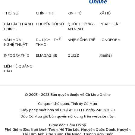
THỜI SỰ
CHÍNH TRỊ
KINH TẾ
XÃ HỘI
CẢI CÁCH HÀNH
CHUYỂN ĐỔI SỐ
QUỐC PHÒNG -
PHÁP LUẬT
CHÍNH
AN NINH
VĂN HÓA -
DU LỊCH - THỂ
NHỊP SỐNG TRẺ
LONGFORM
NGHỆ THUẬT
THAO
INFOGRAPHIC
EMAGAZINE
QUIZZ
ភាសាខ្មែរ
LIÊN HỆ QUẢNG
CÁO
© 2005 - 2023 Bản quyền thuộc về Cà Mau Online
Cơ quan chủ quản: Tỉnh ủy Cà Mau
Giấy phép xuất bản số 620/GP-BTTTT, ngày 24/12/2020
Báo Cà Mau giữ bản quyền nội dung trên website này.
Giám đốc: Lâm Hồ Sỹ
Phó Giám đốc: Ngô Minh Toàn, Hồ Tấn Lộc, Nguyễn Quốc Danh, Nguyễn
Thị Lâm Anh, Cao Xuân Thu Ngọc, Trương Văn Tuấn