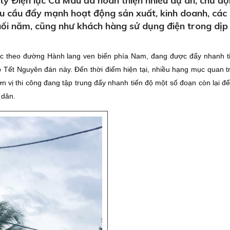
y Ðiện lực Cà Mau đã hoàn thiện nhiều dự án, chủ đ
u cầu đẩy mạnh hoạt động sản xuất, kinh doanh, các
uối năm, cũng như khách hàng sử dụng điện trong dịp
ọc theo đường Hành lang ven biển phía Nam, đang được đẩy nhanh t
 Tết Nguyên đán này. Ðến thời điểm hiện tại, nhiều hạng mục quan t
 vị thi công đang tập trung đẩy nhanh tiến độ một số đoạn còn lại để
 dân.