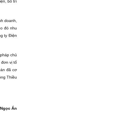
n, bố trí
nh doanh,
do đó nhu
g ty Ðiện
i pháp chủ
 đơn vị tổ
 án đã cơ
 ông Thiều
 Ngọc Ẩn