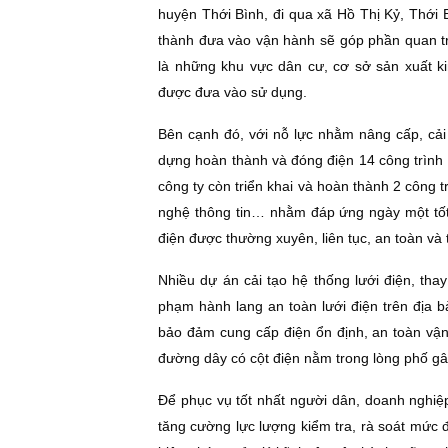
huyện Thới Bình, đi qua xã Hồ Thị Kỷ, Thới 
thành đưa vào vận hành sẽ góp phần quan tr
là những khu vực dân cư, cơ sở sản xuất k
được đưa vào sử dụng.
Bên cạnh đó, với nỗ lực nhằm nâng cấp, cải 
dựng hoàn thành và đóng điện 14 công trình l
công ty còn triển khai và hoàn thành 2 công t
nghệ thông tin… nhằm đáp ứng ngày một tố
điện được thường xuyên, liên tục, an toàn và t
Nhiều dự án cải tạo hệ thống lưới điện, th
phạm hành lang an toàn lưới điện trên địa bà
bảo đảm cung cấp điện ổn định, an toàn vận 
đường dây có cột điện nằm trong lòng phố gâ
Ðể phục vụ tốt nhất người dân, doanh nghiệ
tăng cường lực lượng kiểm tra, rà soát mức 