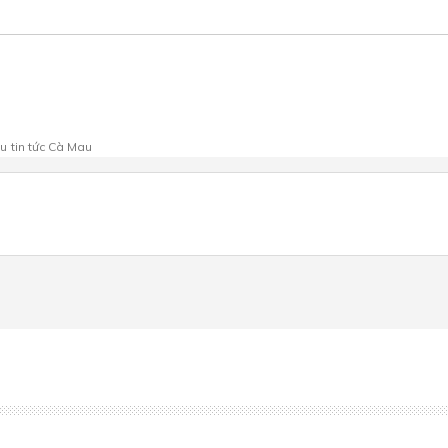
au
tin tức Cà Mau