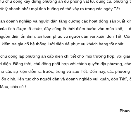
như chủ động xây dựng phương án dự phòng vật tư, dụng cụ, phương tiệ
 xử lý nhanh nhất mọi tình huống có thể xảy ra trong các ngày Tết.
ian doanh nghiệp và người dân tăng cường các hoạt động sản xuất ki
ng của tỉnh được tổ chức; đây cũng là thời điểm bước vào mùa khô,… 
guồn điện ổn định, an toàn phục vụ người dân vui xuân đón Tết, Côn
iểm tra gia cố hệ thống lưới điện để phục vụ khách hàng tốt nhất.
 chủ động lập phương án cấp điện chi tiết cho mọi trường hợp, với giả
ới điện. Ðồng thời, chủ động phối hợp với chính quyền địa phương, các
ho các sự kiện diễn ra trước, trong và sau Tết. Ðến nay, các phương
 ổn định, liên tục cho người dân và doanh nghiệp vui xuân, đón Tết”,
Mau, chia sẻ./.
Phan