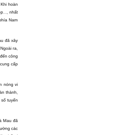
 Khi hoàn
..., nhất
 phía Nam
au đã xây
 Ngoài ra,
n đến công
 cung cấp
m nóng vi
àn thành,
 số tuyến
Cà Mau đã
cường các