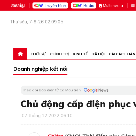
ភាសាខ្មែរ
Truyền hình
Radio
M
ultimedia
Thứ sáu, 7-8-26 02:09:05
THỜI SỰ
CHÍNH TRỊ
KINH TẾ
XÃ HỘI
CẢI CÁCH HÀN
Doanh nghiệp kết nối
Theo dõi Báo điện tử Cà Mau trên
Chủ động cấp điện phục 
07 tháng 12 2022 06:10