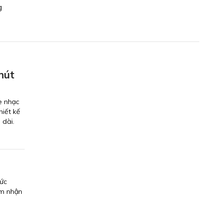
g
hút
e nhạc
hiết kế
 dài.
sức
ảm nhận