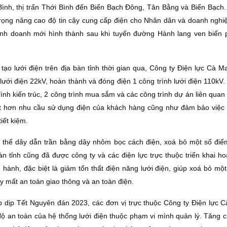
Bình, thị trấn Thới Bình đến Biển Bạch Ðông, Tân Bằng và Biển Bạch.
ọng nâng cao độ tin cậy cung cấp điện cho Nhân dân và doanh nghiệp
inh doanh mới hình thành sau khi tuyến đường Hành lang ven biển
tạo lưới điện trên địa bàn tỉnh thời gian qua, Công ty Ðiện lực Cà M
ưới điện 22kV, hoàn thành và đóng điện 1 công trình lưới điện 110kV.
rình kiến trúc, 2 công trình mua sắm và các công trình dự án liên qua
t hơn nhu cầu sử dụng điện của khách hàng cũng như đảm bảo việc
iết kiệm.
ay thế dây dẫn trần bằng dây nhôm bọc cách điện, xoá bỏ một số điể
n tỉnh cũng đã được công ty và các điện lực trực thuộc triển khai ho
hành, đặc biệt là giảm tổn thất điện năng lưới điện, giúp xoá bỏ một
y mất an toàn giao thông và an toàn điện.
p dịp Tết Nguyên đán 2023, các đơn vị trực thuộc Công ty Ðiện lực 
độ an toàn của hệ thống lưới điện thuộc phạm vi mình quản lý. Tăng 