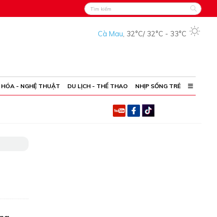
Cà Mau
,
32°C
/
32°C
-
33°C
 HÓA - NGHỆ THUẬT
DU LỊCH - THỂ THAO
NHỊP SỐNG TRẺ