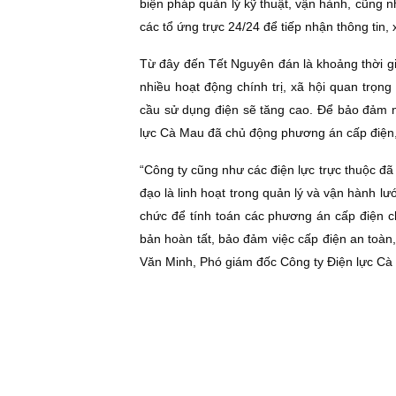
biện pháp quản lý kỹ thuật, vận hành, cũng 
các tổ ứng trực 24/24 để tiếp nhận thông tin,
Từ đây đến Tết Nguyên đán là khoảng thời g
nhiều hoạt động chính trị, xã hội quan trọ
cầu sử dụng điện sẽ tăng cao. Ðể bảo đảm n
lực Cà Mau đã chủ động phương án cấp điện, k
“Công ty cũng như các điện lực trực thuộc đã
đạo là linh hoạt trong quản lý và vận hành lư
chức để tính toán các phương án cấp điện c
bản hoàn tất, bảo đảm việc cấp điện an toàn,
Văn Minh, Phó giám đốc Công ty Ðiện lực Cà 