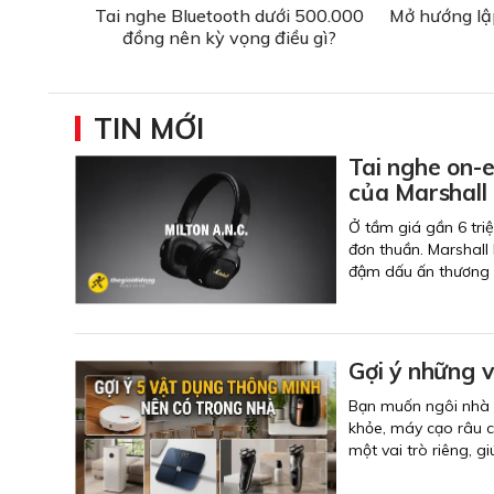
Tai nghe Bluetooth dưới 500.000
Mở hướng lậ
đồng nên kỳ vọng điều gì?
TIN MỚI
Tai nghe on-e
của Marshall 
Ở tầm giá gần 6 tri
đơn thuần. Marshall 
đậm dấu ấn thương h
Gợi ý những 
Bạn muốn ngôi nhà t
khỏe, máy cạo râu ch
một vai trò riêng, 