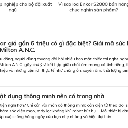
p nghiệp cho bộ đội xuất
Vì sao loa Enkor S2880 bán hàn
ngũ
chục nghìn sản phẩm?
ar giá gần 6 triệu có gì đặc biệt? Giải mã sức 
Milton A.N.C.
ệu đồng, người dùng thường đòi hỏi nhiều hơn một chiếc tai nghe ngh
Milton A.N.C. gây chú ý vì kết hợp giữa chất âm mang cá tính riêng, t
iệu và những tiện ích thực tế như chống ồn, xuyên âm, thời lượng pin
vật dụng thông minh nên có trong nhà
iện nghi hơn? Chỉ cần vài món đồ thông minh: cân điện tử theo dõi 
ăm sóc diện mạo, máy lọc không khí, robot hút bụi,... Mỗi thiết bị đ
giúp cuộc sống hằng ngày của bạn nhẹ nhàng và hiện đại hơn.