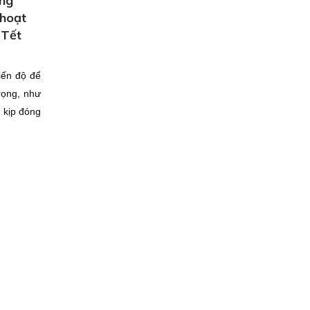
ộng
 hoạt
 Tết
iến độ để
rọng, như
 kịp đóng