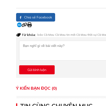
Chia sẻ Facebook
Từ khóa:
báo Cà Mau
Cà Mau
tin mới Cà Mau
thời sự Cà M
Ý KIẾN BẠN ĐỌC (0)