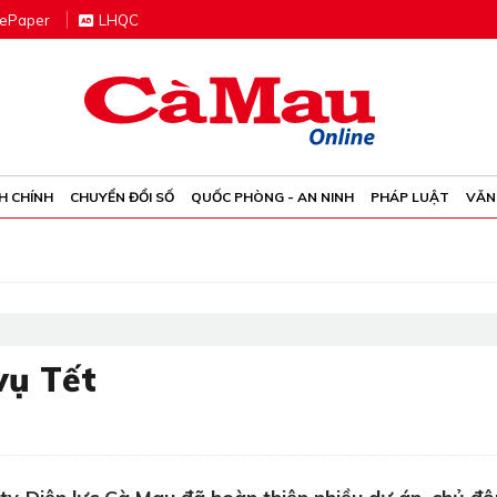
e
P
aper
LHQC
H CHÍNH
CHUYỂN ĐỔI SỐ
QUỐC PHÒNG - AN NINH
PHÁP LUẬT
VĂN
vụ Tết