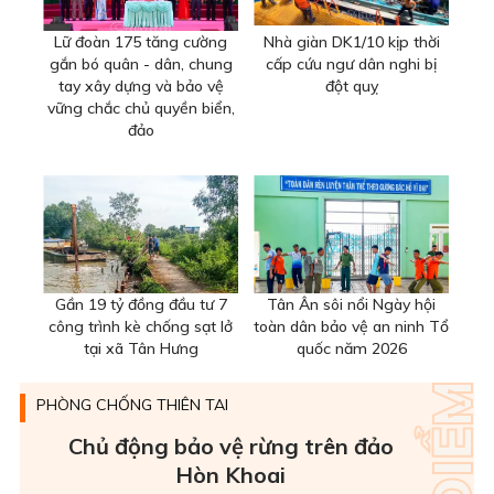
Lữ đoàn 175 tăng cường
Nhà giàn DK1/10 kịp thời
gắn bó quân - dân, chung
cấp cứu ngư dân nghi bị
tay xây dựng và bảo vệ
đột quỵ
vững chắc chủ quyền biển,
đảo
Gần 19 tỷ đồng đầu tư 7
Tân Ân sôi nổi Ngày hội
công trình kè chống sạt lở
toàn dân bảo vệ an ninh Tổ
tại xã Tân Hưng
quốc năm 2026
PHÒNG CHỐNG THIÊN TAI
Chủ động bảo vệ rừng trên đảo
Hòn Khoai