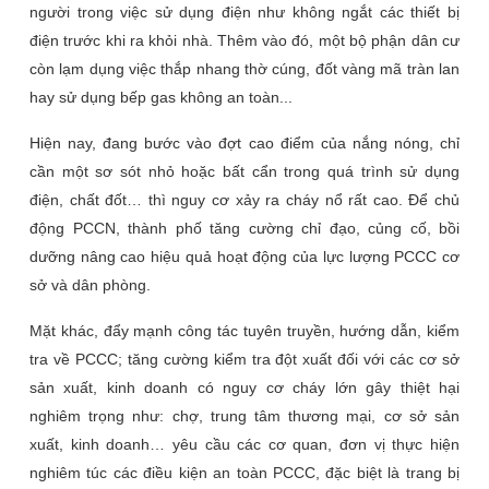
người trong việc sử dụng điện như không ngắt các thiết bị
điện trước khi ra khỏi nhà. Thêm vào đó, một bộ phận dân cư
còn lạm dụng việc thắp nhang thờ cúng, đốt vàng mã tràn lan
hay sử dụng bếp gas không an toàn...
Hiện nay, đang bước vào đợt cao điểm của nắng nóng, chỉ
cần một sơ sót nhỏ hoặc bất cẩn trong quá trình sử dụng
điện, chất đốt… thì nguy cơ xảy ra cháy nổ rất cao. Để chủ
động PCCN, thành phố tăng cường chỉ đạo, củng cố, bồi
dưỡng nâng cao hiệu quả hoạt động của lực lượng PCCC cơ
sở và dân phòng.
Mặt khác, đẩy mạnh công tác tuyên truyền, hướng dẫn, kiểm
tra về PCCC; tăng cường kiểm tra đột xuất đối với các cơ sở
sản xuất, kinh doanh có nguy cơ cháy lớn gây thiệt hại
nghiêm trọng như: chợ, trung tâm thương mại, cơ sở sản
xuất, kinh doanh… yêu cầu các cơ quan, đơn vị thực hiện
nghiêm túc các điều kiện an toàn PCCC, đặc biệt là trang bị