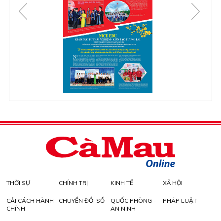
THỜI SỰ
CHÍNH TRỊ
KINH TẾ
XÃ HỘI
CẢI CÁCH HÀNH
CHUYỂN ĐỔI SỐ
QUỐC PHÒNG -
PHÁP LUẬT
CHÍNH
AN NINH