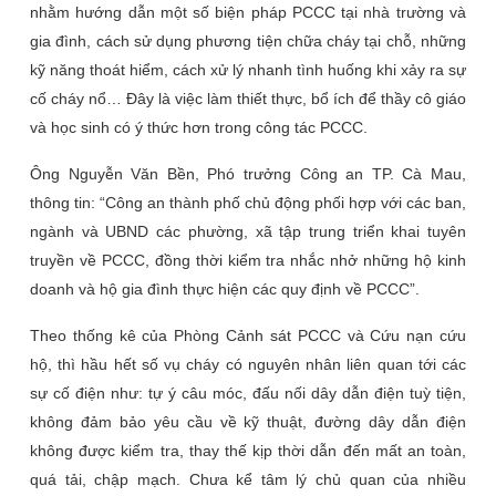
nhằm hướng dẫn một số biện pháp PCCC tại nhà trường và
gia đình, cách sử dụng phương tiện chữa cháy tại chỗ, những
kỹ năng thoát hiểm, cách xử lý nhanh tình huống khi xảy ra sự
cố cháy nổ… Đây là việc làm thiết thực, bổ ích để thầy cô giáo
và học sinh có ý thức hơn trong công tác PCCC.
Ông Nguyễn Văn Bền, Phó trưởng Công an TP. Cà Mau,
thông tin: “Công an thành phố chủ động phối hợp với các ban,
ngành và UBND các phường, xã tập trung triển khai tuyên
truyền về PCCC, đồng thời kiểm tra nhắc nhở những hộ kinh
doanh và hộ gia đình thực hiện các quy định về PCCC”.
Theo thống kê của Phòng Cảnh sát PCCC và Cứu nạn cứu
hộ, thì hầu hết số vụ cháy có nguyên nhân liên quan tới các
sự cố điện như: tự ý câu móc, đấu nối dây dẫn điện tuỳ tiện,
không đảm bảo yêu cầu về kỹ thuật, đường dây dẫn điện
không được kiểm tra, thay thế kịp thời dẫn đến mất an toàn,
quá tải, chập mạch. Chưa kể tâm lý chủ quan của nhiều