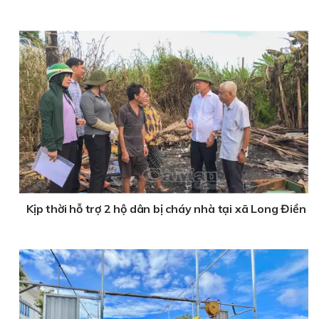
Kịp thời hỗ trợ 2 hộ dân bị cháy nhà tại xã Long Điền