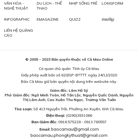
VĂN HÓA -
DU LỊCH - THỂ
NHỊP SỐNG TRẺ
LONGFORM
NGHỆ THUẬT
THAO
INFOGRAPHIC
EMAGAZINE
QUIZZ
ភាសាខ្មែរ
LIÊN HỆ QUẢNG
CÁO
© 2005 - 2023 Bản quyền thuộc về Cà Mau Online
Cơ quan chủ quản: Tỉnh ủy Cà Mau
Giấy phép xuất bản số 620/GP-BTTTT, ngày 24/12/2020
Báo Cà Mau giữ bản quyền nội dung trên website này.
Giám đốc: Lâm Hồ Sỹ
Phó Giám đốc: Ngô Minh Toàn, Hồ Tấn Lộc, Nguyễn Quốc Danh, Nguyễn
Thị Lâm Anh, Cao Xuân Thu Ngọc, Trương Văn Tuấn
Tòa soạn:
Số 413 Nguyễn Trãi, Phường An Xuyên, tỉnh Cà Mau.
Điện thoại:
(0290)3831066
Ban Giám đốc:
0918.575228 - 0913.780557
baocamau@gmail.com
Email:
baocamau.phongkythuat@gmail.com