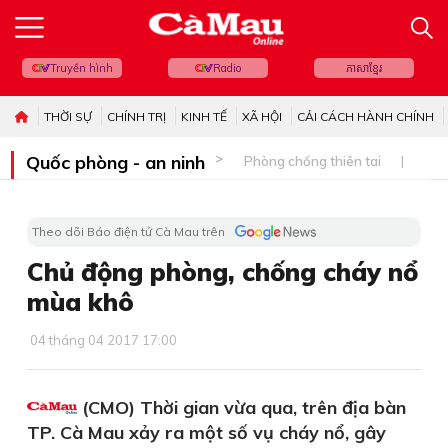
Truyền hình
Radio
ភាសាខ្មែរ
THỜI SỰ
CHÍNH TRỊ
KINH TẾ
XÃ HỘI
CẢI CÁCH HÀNH CHÍNH
Quốc phòng - an ninh
Phòng chống thiên tai
Bi
Theo dõi Báo điện tử Cà Mau trên
Chủ động phòng, chống cháy nổ
mùa khô
04 tháng 04 2017 17:00
(CMO) Thời gian vừa qua, trên địa bàn
TP. Cà Mau xảy ra một số vụ cháy nổ, gây