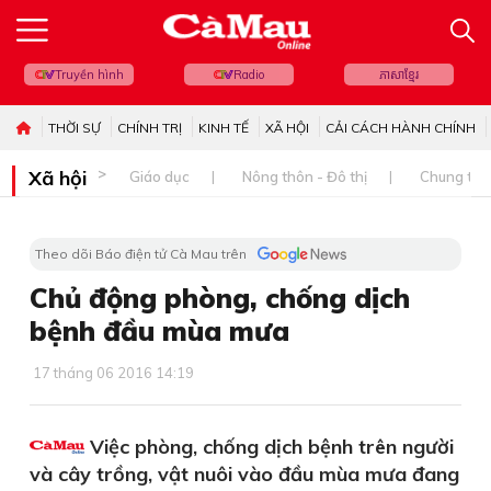
Truyền hình
Radio
ភាសាខ្មែរ
THỜI SỰ
CHÍNH TRỊ
KINH TẾ
XÃ HỘI
CẢI CÁCH HÀNH CHÍNH
Xã hội
Giáo dục
Nông thôn - Đô thị
Chung tay 
Theo dõi Báo điện tử Cà Mau trên
Chủ động phòng, chống dịch
bệnh đầu mùa mưa
17 tháng 06 2016 14:19
Việc phòng, chống dịch bệnh trên người
và cây trồng, vật nuôi vào đầu mùa mưa đang