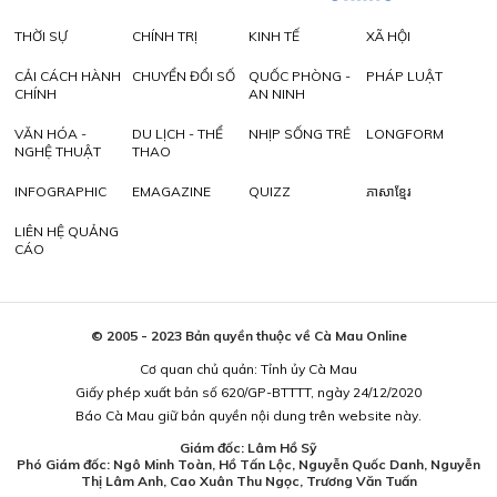
THỜI SỰ
CHÍNH TRỊ
KINH TẾ
XÃ HỘI
CẢI CÁCH HÀNH
CHUYỂN ĐỔI SỐ
QUỐC PHÒNG -
PHÁP LUẬT
CHÍNH
AN NINH
VĂN HÓA -
DU LỊCH - THỂ
NHỊP SỐNG TRẺ
LONGFORM
NGHỆ THUẬT
THAO
INFOGRAPHIC
EMAGAZINE
QUIZZ
ភាសាខ្មែរ
LIÊN HỆ QUẢNG
CÁO
© 2005 - 2023 Bản quyền thuộc về Cà Mau Online
Cơ quan chủ quản: Tỉnh ủy Cà Mau
Giấy phép xuất bản số 620/GP-BTTTT, ngày 24/12/2020
Báo Cà Mau giữ bản quyền nội dung trên website này.
Giám đốc: Lâm Hồ Sỹ
Phó Giám đốc: Ngô Minh Toàn, Hồ Tấn Lộc, Nguyễn Quốc Danh, Nguyễn
Thị Lâm Anh, Cao Xuân Thu Ngọc, Trương Văn Tuấn