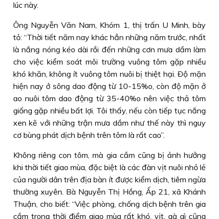
lúc này.
Ông Nguyễn Văn Nam, Khóm 1, thị trấn U Minh, bày
tỏ: “Thời tiết năm nay khác hẳn những năm trước, nhất
là nắng nóng kéo dài rồi đến những cơn mưa dầm làm
cho việc kiểm soát môi trường vuông tôm gặp nhiều
khó khăn, không ít vuông tôm nuôi bị thiệt hại. Ðộ mặn
hiện nay ở sông dao động từ 10-15%o, còn độ mặn ở
ao nuôi tôm dao động từ 35-40%o nên việc thả tôm
giống gặp nhiều bất lợi. Tôi thấy, nếu còn tiếp tục nắng
xen kẽ với những trận mưa dầm như thế này thì nguy
cơ bùng phát dịch bệnh trên tôm là rất cao”.
Không riêng con tôm, mà gia cầm cũng bị ảnh hưởng
khi thời tiết giao mùa, đặc biệt là các đàn vịt nuôi nhỏ lẻ
của người dân trên địa bàn ít được kiểm dịch, tiêm ngừa
thường xuyên. Bà Nguyễn Thị Hồng, Ấp 21, xã Khánh
Thuận, cho biết: “Việc phòng, chống dịch bệnh trên gia
cầm trong thời điểm giao mùa rất khó, vịt, gà gì cũng