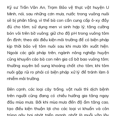
Kỹ sư Trần Văn An, Trạm Bảo vệ thực vật huyện U
Minh, nói, sau những cơn mưa, nước trong vuông nuôi
sẽ bị phân tầng, vì thế bà con cần cung cấp ô-xy đầy
đủ cho tôm; sử dụng men vi sinh hợp lý; tăng cường
bón vôi trên bờ vuông; giữ cho độ pH trong vuông tôm
ổn định; theo dõi điều kiện môi trường để có biện pháp
kịp thời bảo vệ tôm nuôi sau khi mưa lớn xuất hiện.
Ngoài các giải pháp trên, ngành nông nghiệp huyện
cũng khuyến cáo bà con nên gia cố bờ bao vuông tôm;
thường xuyên bổ sung khoáng chất cho tôm; khi tôm
nuôi gặp rủi ro phải có biện pháp xử lý để tránh làm ô
nhiễm môi trường.
Bên cạnh, các loại cây trồng, vật nuôi thì dịch bệnh
trên người cũng đang có chiều hướng gia tăng ngay
đầu mùa mưa. Bởi khi mùa mưa đến độ ẩm tăng cao,
tạo điều kiện thuận lợi cho các loại vi khuẩn và côn
trùng gây hại phát triển mạnh, nhất là muỗi vằn lây