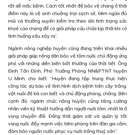
rất dễ mắc bệnh. Cách tốt nhất để bảo vệ chúng ở thời
điểm này là vệ sinh chuồng trại sạch sẽ, tiêm ngừa đủ
mũi và thường xuyên kiểm tra theo dõi tình trạng sức
khoẻ của chúng để có giải pháp cứu chữa kịp thời khi có
tình huống xấu xảy ra”.
Ngành nông nghiệp huyện cũng đang triển khai nhiều
giải pháp giúp nông dân bảo vệ tôm nuôi, chủ động ứng
phó với những diễn biến bất thường của thời tiết. Ông
Ðinh Tấn Ðịnh, Phó Trưởng Phòng NN&PTNT huyện
U Minh, cho biết: “Huyện đang tập trung thực hiện
công tác dự báo về tình hình dịch bệnh trên cây trồng,
vật nuôi để bà con biết và chủ động phòng, chống. Bên
cạnh đó, ngành chức năng huyện cũng tăng cường
nhân viên kỹ thuật hướng dẫn người nuôi tôm, nhất là ở
vùng chuyển đổi. Ðồng thời giám sát và quản lý tốt
vùng nuôi, đẩy mạnh việc tiêm phòng trên đàn gia cầm;
đảm bảo nguồn nước phục vụ nuôi trồng thuỷ sản”.