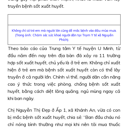
truyền bệnh sốt xuất huyết.
Không chỉ có trẻ em mà người lớn cũng dễ mắc bệnh vào đầu mùa mưa.
(Trong ảnh: Chăm sóc sức khoẻ người dân tại Trạm Y tế xã Nguyễn
Phích).
Theo báo cáo của Trung tâm Y tế huyện U Minh, từ
đầu năm đến nay trên địa bàn đã xảy ra 11 trường
hợp sốt xuất huyết, chủ yếu là ở trẻ em. Không chỉ xuất
hiện ở trẻ em mà bệnh sốt xuất huyết còn có thể lây
truyền ở cả người lớn. Chính vì thế, người dân cần nâng
cao ý thức trong việc phòng, chống bệnh sốt xuất
huyết, bằng cách diệt lăng quăng, ngủ mùng ngay cả
khi ban ngày.
Chị Nguyễn Thị Ðẹp ở Ấp 1, xã Khánh An, vừa có con
bị mắc bệnh sốt xuất huyết, chia sẻ: “Ban đầu cháu nó
chỉ nóng bình thường như mọi khi nên tôi mua thuốc