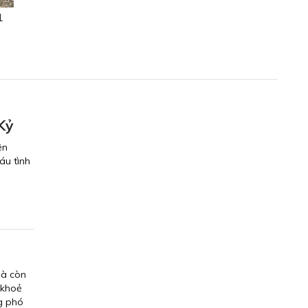
1
Kỷ
ện
áu tình
mà còn
 khoẻ
ng phó