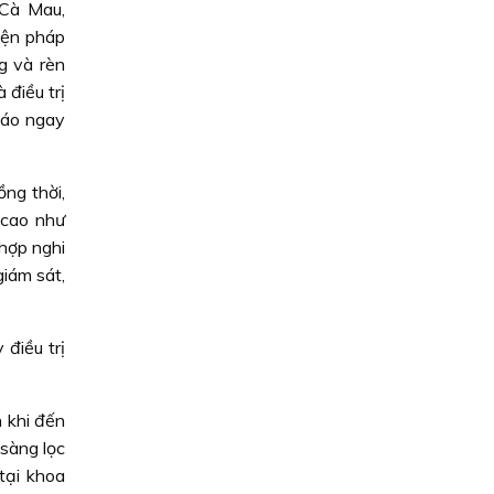
 Cà Mau,
iện pháp
g và rèn
điều trị
báo ngay
ng thời,
 cao như
hợp nghi
giám sát,
 điều trị
 khi đến
 sàng lọc
tại khoa