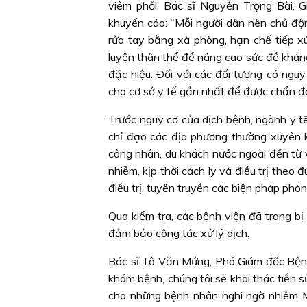
viêm phổi. Bác sĩ Nguyễn Trọng Bài, 
khuyến cáo: “Mỗi người dân nên chủ độ
rửa tay bằng xà phòng, hạn chế tiếp x
luyện thân thể để nâng cao sức đề khán
đặc hiệu. Ðối với các đối tượng có nguy
cho cơ sở y tế gần nhất để được chẩn đoá
Trước nguy cơ của dịch bệnh, ngành y t
chỉ đạo các địa phương thường xuyên k
công nhân, du khách nước ngoài đến từ
nhiễm, kịp thời cách ly và điều trị theo
điều trị, tuyên truyền các biện pháp phò
Qua kiểm tra, các bệnh viện đã trang bị đ
đảm bảo công tác xử lý dịch.
Bác sĩ Tô Văn Mứng, Phó Giám đốc Bệnh
khám bệnh, chúng tôi sẽ khai thác tiền s
cho những bệnh nhân nghi ngờ nhiễm ME