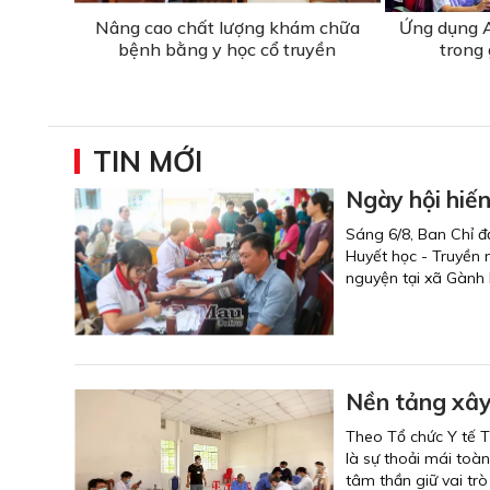
Nâng cao chất lượng khám chữa
Ứng dụng A
bệnh bằng y học cổ truyền
trong 
TIN MỚI
Ngày hội hiế
Sáng 6/8, Ban Chỉ đ
Huyết học - Truyền 
nguyện tại xã Gành 
Nền tảng xây
Theo Tổ chức Y tế T
là sự thoải mái toàn
tâm thần giữ vai tr