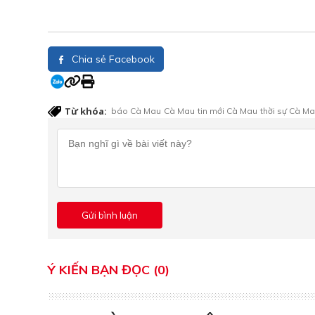
Chia sẻ Facebook
Từ khóa:
báo Cà Mau
Cà Mau
tin mới Cà Mau
thời sự Cà M
Ý KIẾN BẠN ĐỌC (0)