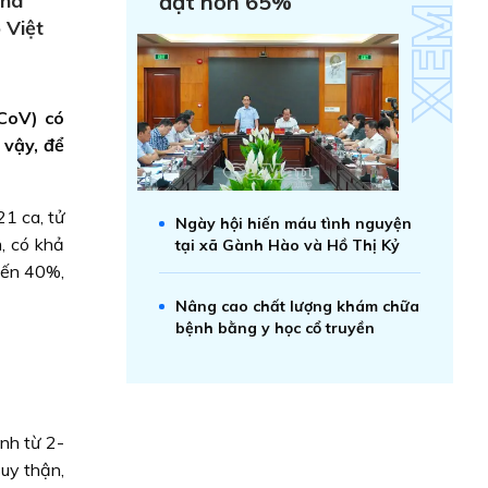
ona
đạt hơn 65%
 Việt
CoV) có
 vậy, để
1 ca, tử
Ngày hội hiến máu tình nguyện
, có khả
tại xã Gành Hào và Hồ Thị Kỷ
 đến 40%,
Nâng cao chất lượng khám chữa
bệnh bằng y học cổ truyền
nh từ 2-
uy thận,