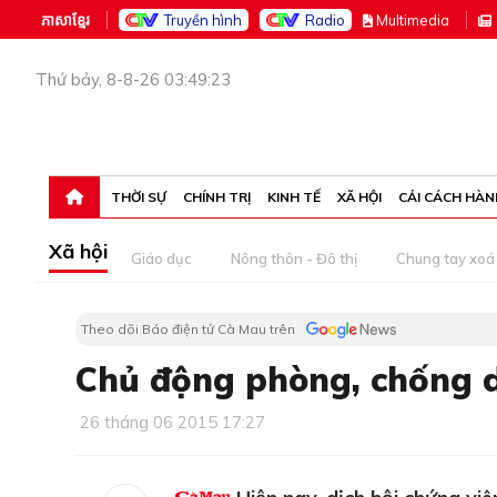
ភាសាខ្មែរ
Truyền hình
Radio
M
ultimedia
Thứ bảy, 8-8-26 03:49:23
THỜI SỰ
CHÍNH TRỊ
KINH TẾ
XÃ HỘI
CẢI CÁCH HÀN
Xã hội
Giáo dục
Nông thôn - Đô thị
Chung tay xoá 
Theo dõi Báo điện tử Cà Mau trên
Chủ động phòng, chống 
26 tháng 06 2015 17:27