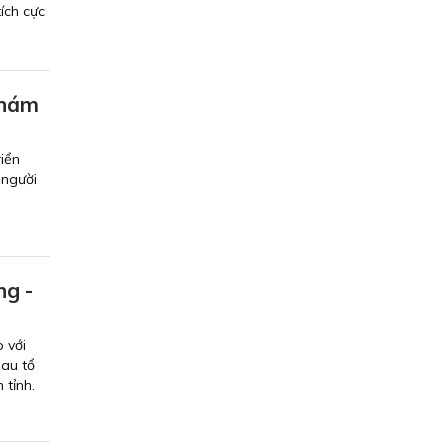
ích cực
khám
riển
 người
ng -
 với
au tổ
 tỉnh.