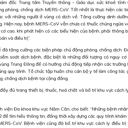
Giám đốc Trung tâm Truyền thông - Giáo dục sức khoẻ tỉnh
ng phòng, chống dịch MERS-CoV. Tốt nhất là thực hiện các b
úc với những người ở vùng có dịch về. Tăng cường dinh dưỡn
g. Hiện nay, bệnh MERS-CoV vẫn chưa có thuốc chủng ngừa và 
 cơ cao, khi phát hiện có các biểu hiện của bệnh, phải thông 
n và điều trị”.
ế đã tăng cường các biện pháp chủ động phòng, chống dịch. Ðồ
iểm soát dịch bệnh, đặc biệt là những đối tượng có nguy cơ
 vùng Trung Ðông để có hướng chủ động tiếp nhận các trường 
 đúng quy trình. Tổ chức tập huấn cho cán bộ y tế làm công tác 
ng, chống dịch bệnh tại cộng đồng.
ầy đủ trang thiết bị, thuốc, hoá chất và bố trí khu vực cách ly
 viện Ða khoa khu vực Năm Căn, cho biết: “Những bệnh nhân
ử để tìm hiểu thông tin, đồng thời xây dựng các quy trình khám
RS-CoV. Bệnh viện cũng đã bố trí khu vực cách ly điều trị 