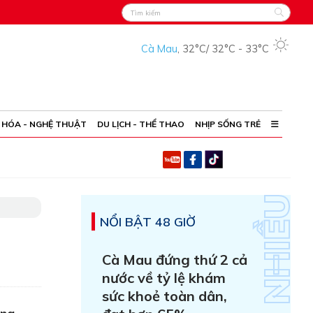
Cà Mau
,
32°C
/
32°C
-
33°C
 HÓA - NGHỆ THUẬT
DU LỊCH - THỂ THAO
NHỊP SỐNG TRẺ
NỔI BẬT 48 GIỜ
Cà Mau đứng thứ 2 cả
nước về tỷ lệ khám
sức khoẻ toàn dân,