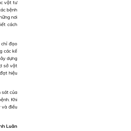
c vật tư
các bệnh
những nơi
iết cách
 chỉ đạo
g các kế
xây dựng
ơ sở vật
đạt hiệu
m sát của
ệnh. Khi
 và điều
inh Luân