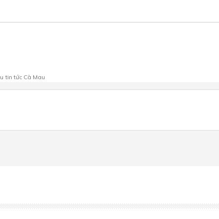
au
tin tức Cà Mau