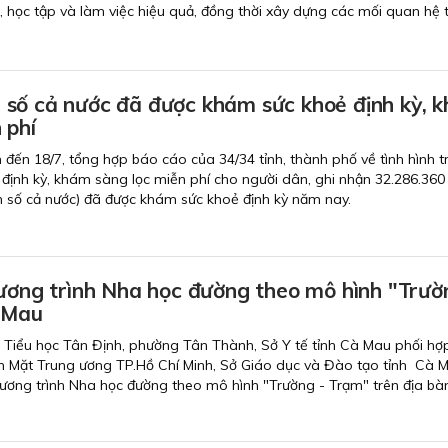
, học tập và làm việc hiệu quả, đồng thời xây dựng các mối quan hệ t
số cả nước đã được khám sức khoẻ định kỳ, 
 phí
nh đến 18/7, tổng hợp báo cáo của 34/34 tỉnh, thành phố về tình hình t
định kỳ, khám sàng lọc miễn phí cho người dân, ghi nhận 32.286.360
 số cả nước) đã được khám sức khoẻ định kỳ năm nay.
hương trình Nha học đường theo mô hình "Trườ
 Mau
g Tiểu học Tân Định, phường Tân Thành, Sở Y tế tỉnh Cà Mau phối hợp
 Mặt Trung ương TP.Hồ Chí Minh, Sở Giáo dục và Đào tạo tỉnh Cà M
Chương trình Nha học đường theo mô hình "Trường - Trạm" trên địa bàn