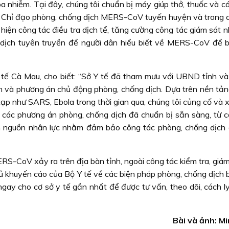
 nhiễm. Tại đây, chúng tôi chuẩn bị máy giúp thở, thuốc và cá
an Chỉ đạo phòng, chống dịch MERS-CoV tuyến huyện và trong 
hiện công tác điều tra dịch tể, tăng cường công tác giám sát 
n dịch tuyên truyền để người dân hiểu biết về MERS-CoV để b
 tế Cà Mau, cho biết: “Sở Y tế đã tham mưu với UBND tỉnh và
h và phương án chủ động phòng, chống dịch. Dựa trên nền tản
ạp như SARS, Ebola trong thời gian qua, chúng tôi củng cố và 
, các phương án phòng, chống dịch đã chuẩn bị sẵn sàng, từ c
đến nguồn nhân lực nhằm đảm bảo công tác phòng, chống dịch 
RS-CoV xảy ra trên địa bàn tỉnh, ngoài công tác kiểm tra, giá
ủ khuyến cáo của Bộ Y tế về các biện pháp phòng, chống dịch b
gay cho cơ sở y tế gần nhất để được tư vấn, theo dõi, cách ly
Bài và ảnh: M