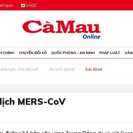
e
P
aper
LHQC
H CHÍNH
CHUYỂN ĐỔI SỐ
QUỐC PHÒNG - AN NINH
PHÁP LUẬT
VĂN
nhà tạm, nhà dột nát
An sinh xã hội
Sức khoẻ
dịch MERS-CoV