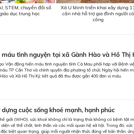
I, STEM, chuyển đổi số
Xã U Minh triển khai xây dựng 1
giáo dục trung học
căn nhà hỗ trợ gia đình người có
công
n máu tình nguyện tại xã Gành Hào và Hồ Thị 
ạo Vận động hiến máu tình nguyện tỉnh Cà Mau phối hợp với Bệnh vi
máu TP Cần Thơ và chính quyền địa phương tổ chức Ngày hội hiến m
Hào và Xã Hồ Thị Kỷ; kết quả đã thu được gần 400 đơn vị máu.
 dựng cuộc sống khoẻ mạnh, hạnh phúc
hế giới (WHO), sức khoẻ không chỉ là trạng thái không có bệnh tật 
 diện về thể chất, tinh thần và các mối quan hệ xã hội. Trong đó, sức
ò đặc biệt quan trọng, giúp mỗi người nhận thức đúng về bản thân, ứ