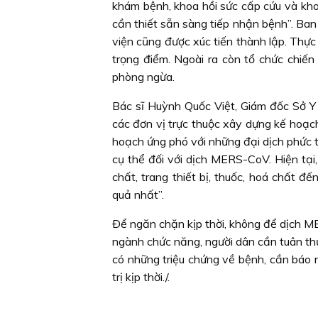
khám bệnh, khoa hồi sức cấp cứu và khoa
cần thiết sẵn sàng tiếp nhận bệnh”. B
viện cũng được xúc tiến thành lập. Thực 
trọng điểm. Ngoài ra còn tổ chức chiế
phòng ngừa.
Bác sĩ Huỳnh Quốc Việt, Giám đốc Sở Y
các đơn vị trực thuộc xây dựng kế hoạc
hoạch ứng phó với những đại dịch phức t
cụ thể đối với dịch MERS-CoV. Hiện tại
chất, trang thiết bị, thuốc, hoá chất 
quả nhất”.
Ðể ngăn chặn kịp thời, không để dịch ME
ngành chức năng, người dân cần tuân th
có những triệu chứng về bệnh, cần báo n
trị kịp thời./.