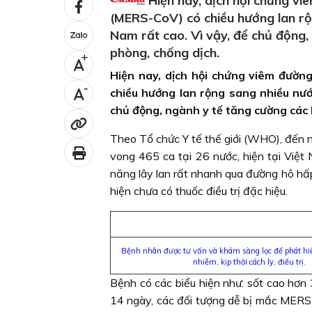
Hiện nay, dịch hội chứng v
(MERS-CoV) có chiều hướng lan rộ
Nam rất cao. Vì vậy, để chủ động
phòng, chống dịch.
+
Hiện nay, dịch hội chứng viêm đườ
-
chiều hướng lan rộng sang nhiều nướ
chủ động, ngành y tế tăng cường các
Theo Tổ chức Y tế thế giới (WHO), đến 
vong 465 ca tại 26 nước, hiện tại Việt
năng lây lan rất nhanh qua đường hô hấp 
hiện chưa có thuốc điều trị đặc hiệu.
Bệnh nhân được tư vấn và khám sàng lọc để phát hi
nhiễm, kịp thời cách ly, điều trị.
Bệnh có các biểu hiện như: sốt cao hơn 
14 ngày, các đối tượng dễ bị mắc MERS-