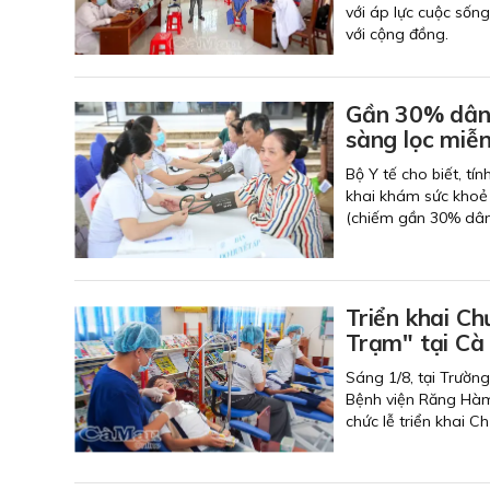
với áp lực cuộc sống
với cộng đồng.
Gần 30% dân 
sàng lọc miễn
Bộ Y tế cho biết, tí
khai khám sức khoẻ 
(chiếm gần 30% dân
Triển khai C
Trạm" tại Cà
Sáng 1/8, tại Trườn
Bệnh viện Răng Hàm
chức lễ triển khai 