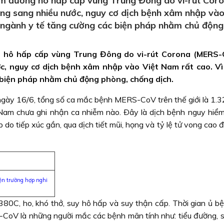
iêm đường hô hấp cấp vùng Trung Đông do vi-rút Cor
ng sang nhiều nước, nguy cơ dịch bệnh xâm nhập vào
, ngành y tế tăng cường các biện pháp nhằm chủ động
ng hô hấp cấp vùng Trung Đông do vi-rút Corona (MERS-
c, nguy cơ dịch bệnh xâm nhập vào Việt Nam rất cao. Vì
 biện pháp nhằm chủ động phòng, chống dịch.
ngày 16/6, tổng số ca mắc bệnh MERS-CoV trên thế giới là 1.32
 Nam chưa ghi nhận ca nhiễm nào. Ðây là dịch bệnh nguy hiểm
do tiếp xúc gần, qua dịch tiết mũi, họng và tỷ lệ tử vong cao
ện trường hợp nghi
380C, ho, khó thở, suy hô hấp và suy thận cấp. Thời gian ủ bệ
CoV là những người mắc các bệnh mãn tính như: tiểu đường, s