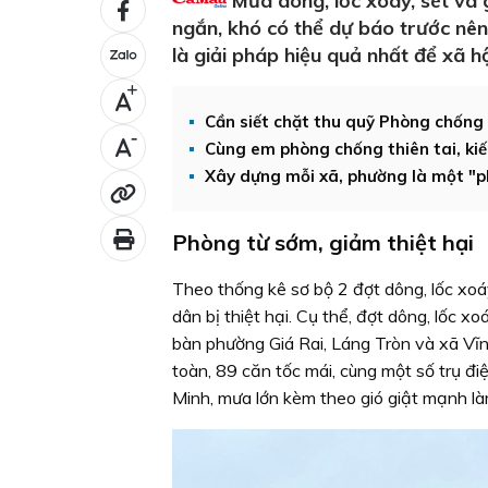
Mưa dông, lốc xoáy, sét và g
ngắn, khó có thể dự báo trước nê
là giải pháp hiệu quả nhất để xã hộ
+
Cần siết chặt thu quỹ Phòng chống 
-
Cùng em phòng chống thiên tai, kiế
Xây dựng mỗi xã, phường là một "p
Phòng từ sớm, giảm thiệt hại
Theo thống kê sơ bộ 2 đợt dông, lốc xoá
dân bị thiệt hại. Cụ thể, đợt dông, lốc 
bàn phường Giá Rai, Láng Tròn và xã Vĩn
toàn, 89 căn tốc mái, cùng một số trụ đi
Minh, mưa lớn kèm theo gió giật mạnh là