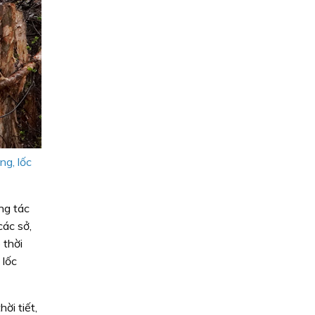
ng, lốc
ng tác
các sở,
 thời
 lốc
ời tiết,