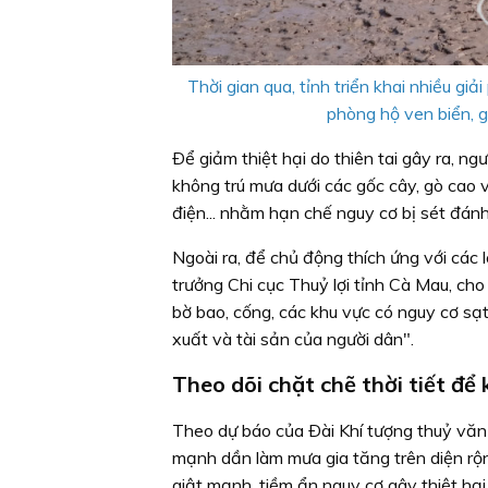
Thời gian qua, tỉnh triển khai nhiều gi
phòng hộ ven biển, gi
Ðể giảm thiệt hại do thiên tai gây ra, n
không trú mưa dưới các gốc cây, gò cao v
điện... nhằm hạn chế nguy cơ bị sét đánh
Ngoài ra, để chủ động thích ứng với các 
trưởng Chi cục Thuỷ lợi tỉnh Cà Mau, cho
bờ bao, cống, các khu vực có nguy cơ sạt
xuất và tài sản của người dân".
Theo dõi chặt chẽ thời tiết để 
Theo dự báo của Ðài Khí tượng thuỷ văn 
mạnh dần làm mưa gia tăng trên diện rộng
giật mạnh, tiềm ẩn nguy cơ gây thiệt hại