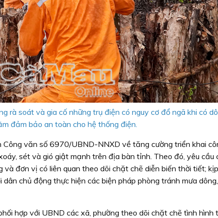
 rà soát và gia cố những trụ điện có nguy cơ đổ ngã khi có dô
ằm đảm bảo an toàn cho hệ thống điện.
nh Công văn số 6970/UBND-NNXD về tăng cường triển khai cô
xoáy, sét và gió giật mạnh trên địa bàn tỉnh. Theo đó, yêu cầu 
 đơn vị có liên quan theo dõi chặt chẽ diễn biến thời tiết; kịp
ời dân chủ động thực hiện các biện pháp phòng tránh mưa dông,
ối hợp với UBND các xã, phường theo dõi chặt chẽ tình hình th