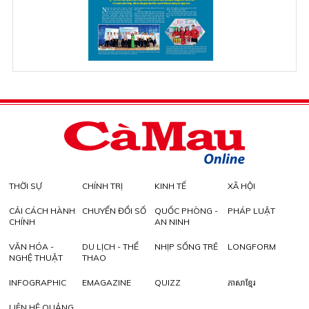
THỜI SỰ
CHÍNH TRỊ
KINH TẾ
XÃ HỘI
CẢI CÁCH HÀNH
CHUYỂN ĐỔI SỐ
QUỐC PHÒNG -
PHÁP LUẬT
CHÍNH
AN NINH
VĂN HÓA -
DU LỊCH - THỂ
NHỊP SỐNG TRẺ
LONGFORM
NGHỆ THUẬT
THAO
INFOGRAPHIC
EMAGAZINE
QUIZZ
ភាសាខ្មែរ
LIÊN HỆ QUẢNG