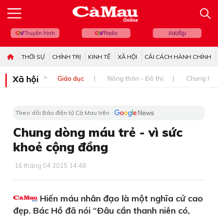
Truyền hình
Radio
ភាសាខ្មែរ
THỜI SỰ
CHÍNH TRỊ
KINH TẾ
XÃ HỘI
CẢI CÁCH HÀNH CHÍNH
Xã hội
Giáo dục
Nông thôn - Đô thị
Chung tay 
Theo dõi Báo điện tử Cà Mau trên
Chung dòng máu trẻ - vì sức
khoẻ cộng đồng
16 tháng 04 2015 14:48
Hiến máu nhân đạo là một nghĩa cử cao
đẹp. Bác Hồ đã nói “Ðâu cần thanh niên có,