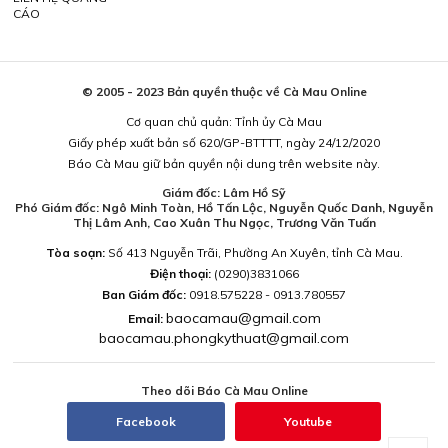
CÁO
© 2005 - 2023 Bản quyền thuộc về Cà Mau Online
Cơ quan chủ quản: Tỉnh ủy Cà Mau
Giấy phép xuất bản số 620/GP-BTTTT, ngày 24/12/2020
Báo Cà Mau giữ bản quyền nội dung trên website này.
Giám đốc: Lâm Hồ Sỹ
Phó Giám đốc: Ngô Minh Toàn, Hồ Tấn Lộc, Nguyễn Quốc Danh, Nguyễn
Thị Lâm Anh, Cao Xuân Thu Ngọc, Trương Văn Tuấn
Tòa soạn:
Số 413 Nguyễn Trãi, Phường An Xuyên, tỉnh Cà Mau.
Điện thoại:
(0290)3831066
Ban Giám đốc:
0918.575228 - 0913.780557
baocamau@gmail.com
Email:
baocamau.phongkythuat@gmail.com
Theo dõi Báo Cà Mau Online
Facebook
Youtube