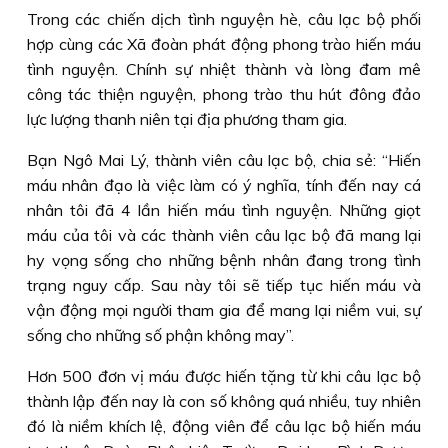
Trong các chiến dịch tình nguyện hè, câu lạc bộ phối
hợp cùng các Xã đoàn phát động phong trào hiến máu
tình nguyện. Chính sự nhiệt thành và lòng đam mê
công tác thiện nguyện, phong trào thu hút đông đảo
lực lượng thanh niên tại địa phương tham gia.
Bạn Ngô Mai Lý, thành viên câu lạc bộ, chia sẻ: “Hiến
máu nhân đạo là việc làm có ý nghĩa, tính đến nay cá
nhân tôi đã 4 lần hiến máu tình nguyện. Những giọt
máu của tôi và các thành viên câu lạc bộ đã mang lại
hy vọng sống cho những bệnh nhân đang trong tình
trạng nguy cấp. Sau này tôi sẽ tiếp tục hiến máu và
vận động mọi người tham gia để mang lại niềm vui, sự
sống cho những số phận không may”.
Hơn 500 đơn vị máu được hiến tặng từ khi câu lạc bộ
thành lập đến nay là con số không quá nhiều, tuy nhiên
đó là niềm khích lệ, động viên để câu lạc bộ hiến máu