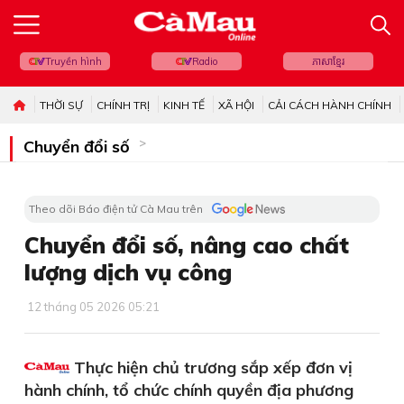
Truyền hình
Radio
ភាសាខ្មែរ
THỜI SỰ
CHÍNH TRỊ
KINH TẾ
XÃ HỘI
CẢI CÁCH HÀNH CHÍNH
Chuyển đổi số
Theo dõi Báo điện tử Cà Mau trên
Chuyển đổi số, nâng cao chất
lượng dịch vụ công
12 tháng 05 2026 05:21
Thực hiện chủ trương sắp xếp đơn vị
hành chính, tổ chức chính quyền địa phương