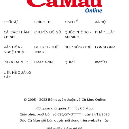
THỜI SỰ
CHÍNH TRỊ
KINH TẾ
XÃ HỘI
CẢI CÁCH HÀNH
CHUYỂN ĐỔI SỐ
QUỐC PHÒNG -
PHÁP LUẬT
CHÍNH
AN NINH
VĂN HÓA -
DU LỊCH - THỂ
NHỊP SỐNG TRẺ
LONGFORM
NGHỆ THUẬT
THAO
INFOGRAPHIC
EMAGAZINE
QUIZZ
ភាសាខ្មែរ
LIÊN HỆ QUẢNG
CÁO
© 2005 - 2023 Bản quyền thuộc về Cà Mau Online
Cơ quan chủ quản: Tỉnh ủy Cà Mau
Giấy phép xuất bản số 620/GP-BTTTT, ngày 24/12/2020
Báo Cà Mau giữ bản quyền nội dung trên website này.
Giám đốc: Lâm Hồ Sỹ