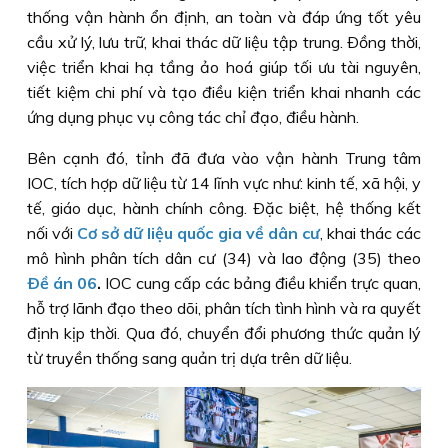
thống vận hành ổn định, an toàn và đáp ứng tốt yêu
cầu xử lý, lưu trữ, khai thác dữ liệu tập trung. Ðồng thời,
việc triển khai hạ tầng ảo hoá giúp tối ưu tài nguyên,
tiết kiệm chi phí và tạo điều kiện triển khai nhanh các
ứng dụng phục vụ công tác chỉ đạo, điều hành.
Bên cạnh đó, tỉnh đã đưa vào vận hành Trung tâm
IOC, tích hợp dữ liệu từ 14 lĩnh vực như: kinh tế, xã hội, y
tế, giáo dục, hành chính công. Ðặc biệt, hệ thống kết
nối với
Cơ sở dữ liệu quốc gia về dân cư
, khai thác các
mô hình phân tích dân cư (34) và lao động (35) theo
Ðề án 06
.
IOC cung cấp các bảng điều khiển trực quan,
hỗ trợ lãnh đạo theo dõi, phân tích tình hình và ra quyết
định kịp thời. Qua đó, chuyển đổi phương thức quản lý
từ truyền thống sang quản trị dựa trên dữ liệu.