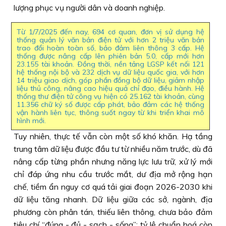
lượng phục vụ người dân và doanh nghiệp.
Từ 1/7/2025 đến nay, 694 cơ quan, đơn vị sử dụng hệ
thống quản lý văn bản điện tử với hơn 2 triệu văn bản
trao đổi hoàn toàn số, bảo đảm liên thông 3 cấp. Hệ
thống được nâng cấp lên phiên bản 5.0, cấp mới hơn
23.155 tài khoản. Ðồng thời, nền tảng LGSP kết nối 121
hệ thống nội bộ và 232 dịch vụ dữ liệu quốc gia, với hơn
14 triệu giao dịch, góp phần đồng bộ dữ liệu, giảm nhập
liệu thủ công, nâng cao hiệu quả chỉ đạo, điều hành. Hệ
thống thư điện tử công vụ hiện có 25.162 tài khoản, cùng
11.356 chữ ký số được cấp phát, bảo đảm các hệ thống
vận hành liên tục, thông suốt ngay từ khi triển khai mô
hình mới.
Tuy nhiên, thực tế vẫn còn một số khó khăn. Hạ tầng
trung tâm dữ liệu được đầu tư từ nhiều năm trước, dù đã
nâng cấp từng phần nhưng năng lực lưu trữ, xử lý mới
chỉ đáp ứng nhu cầu trước mắt, dư địa mở rộng hạn
chế, tiềm ẩn nguy cơ quá tải giai đoạn 2026-2030 khi
dữ liệu tăng nhanh. Dữ liệu giữa các sở, ngành, địa
phương còn phân tán, thiếu liên thông, chưa bảo đảm
tiêu chí “đúng - đủ - sạch - sống”; tỷ lệ chuẩn hoá còn