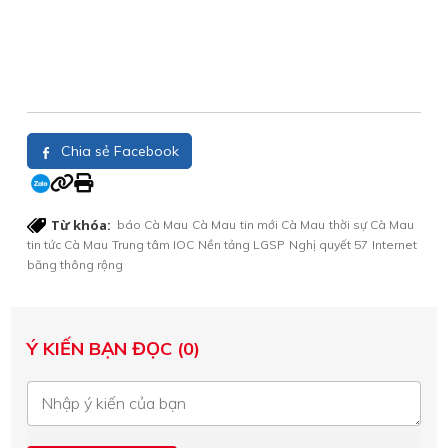
Chia sẻ Facebook
Từ khóa:
báo Cà Mau
Cà Mau
tin mới Cà Mau
thời sự Cà Mau
tin tức Cà Mau
Trung tâm IOC
Nền tảng LGSP
Nghị quyết 57
Internet
băng thông rộng
Ý KIẾN BẠN ĐỌC (0)