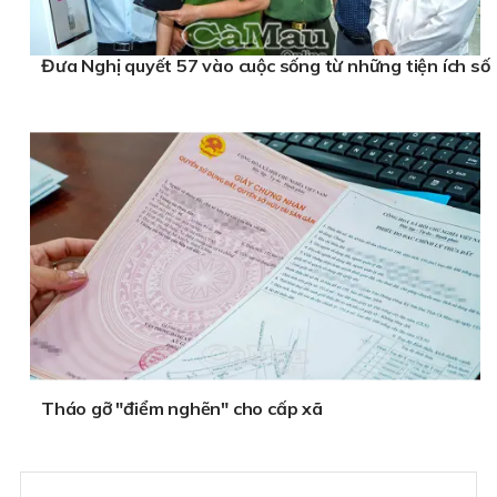
Đưa Nghị quyết 57 vào cuộc sống từ những tiện ích số
Tháo gỡ "điểm nghẽn" cho cấp xã