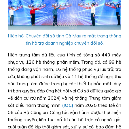
Hiệp hội Chuyển đổi số tỉnh Cà Mau ra mắt trang thông
tin hỗ trợ doanh nghiệp chuyển đổi số.
Hiện trung tâm dữ liệu của tỉnh có tổng số 443 máy
phục vụ 126 hệ thống, phần mềm. Trong đó, có 99 hệ
thống đang vận hành, 16 hệ thống phục vụ lưu trữ, tra
cứu, không phát sinh dữ liệu và 11 hệ thống đề nghị thu
hồi. Trung tâm được trang bị các thiết bị bảo mật, duy
trì bản quyền, đáp ứng kết nối với Cơ sở dữ liệu quốc gia
về dân cư (từ năm 2024) và hệ thống Trung tâm giám
sát điều hành thông minh
(IOC)
năm 2025 theo Ðề án
06 của Bộ Công an. Công tác vận hành được thực hiện
thường xuyên, liên tục, bố trí cán bộ trực cả ngoài giờ,
cuối tuần để kịp thời giám sát, xử lý sự cố, bảo đảm hệ