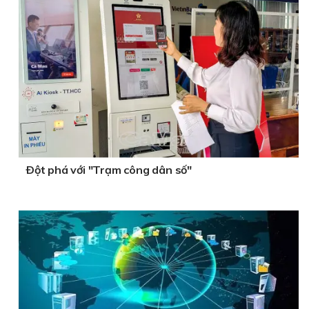
Ðột phá với "Trạm công dân số"