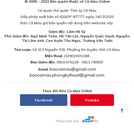
© 2005 - 2023 Bản quyền thuộc về Cà Mau Online
Cơ quan chủ quản: Tỉnh ủy Cà Mau
Giấy phép xuất bản số 620/GP-BTTTT, ngày 24/12/2020
Báo Cà Mau giữ bản quyền nội dung trên website này.
Giám đốc: Lâm Hồ Sỹ
Phó Giám đốc: Ngô Minh Toàn, Hồ Tấn Lộc, Nguyễn Quốc Danh, Nguyễn
Thị Lâm Anh, Cao Xuân Thu Ngọc, Trương Văn Tuấn
Tòa soạn:
Số 413 Nguyễn Trãi, Phường An Xuyên, tỉnh Cà Mau.
Điện thoại:
(0290)3831066
Ban Giám đốc:
0918.575228 - 0913.780557
baocamau@gmail.com
Email:
baocamau.phongkythuat@gmail.com
Theo dõi Báo Cà Mau Online
Facebook
Youtube
Phát triển bởi