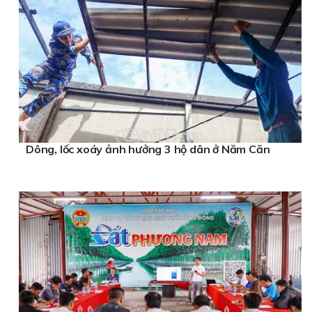
Dông, lốc xoáy ảnh hưởng 3 hộ dân ở Năm Căn