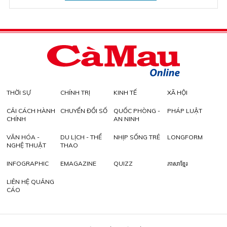
THỜI SỰ
CHÍNH TRỊ
KINH TẾ
XÃ HỘI
CẢI CÁCH HÀNH
CHUYỂN ĐỔI SỐ
QUỐC PHÒNG -
PHÁP LUẬT
CHÍNH
AN NINH
VĂN HÓA -
DU LỊCH - THỂ
NHỊP SỐNG TRẺ
LONGFORM
NGHỆ THUẬT
THAO
INFOGRAPHIC
EMAGAZINE
QUIZZ
ភាសាខ្មែរ
LIÊN HỆ QUẢNG
CÁO