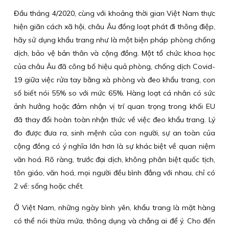
Đầu tháng 4/2020, cùng với khoảng thời gian Việt Nam thực
hiện giãn cách xã hội, châu Âu đồng loạt phát đi thông điệp,
hãy sử dụng khẩu trang như là một biện pháp phòng chống
dịch, bảo vệ bản thân và cộng đồng. Một tổ chức khoa học
của châu Âu đã công bố hiệu quả phòng, chống dịch Covid-
19 giữa việc rửa tay bằng xà phòng và đeo khẩu trang, con
số biết nói 55% so với mức 65%. Hàng loạt cá nhân có sức
ảnh hưởng hoặc đảm nhận vị trí quan trọng trong khối EU
đã thay đổi hoàn toàn nhận thức về việc đeo khẩu trang. Lý
đo được đưa ra, sinh mệnh của con người, sự an toàn của
cộng đồng có ý nghĩa lớn hơn là sự khác biệt về quan niệm
văn hoá. Rõ ràng, trước đại dịch, không phân biệt quốc tịch,
tôn giáo, văn hoá, mọi người đều bình đẳng với nhau, chỉ có
2 vế: sống hoặc chết.
Ở Việt Nam, những ngày bình yên, khẩu trang là mặt hàng
có thể nói thừa mứa, thông dụng và chẳng ai để ý. Cho đến