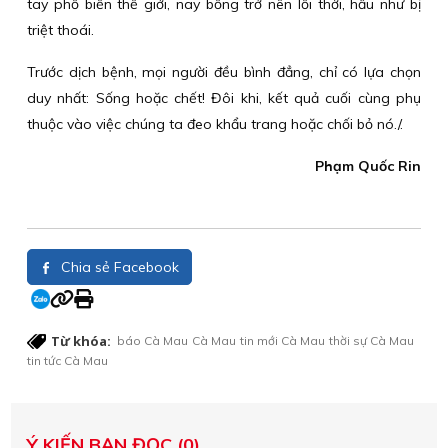
tay phổ biến thế giới, nay bỗng trở nên lỗi thời, hầu như bị
triệt thoái.
Trước dịch bệnh, mọi người đều bình đẳng, chỉ có lựa chọn
duy nhất: Sống hoặc chết! Đôi khi, kết quả cuối cùng phụ
thuộc vào việc chúng ta đeo khẩu trang hoặc chối bỏ nó./.
Phạm Quốc Rin
Chia sẻ Facebook
Từ khóa:
báo Cà Mau
Cà Mau
tin mới Cà Mau
thời sự Cà Mau
tin tức Cà Mau
Ý KIẾN BẠN ĐỌC (0)