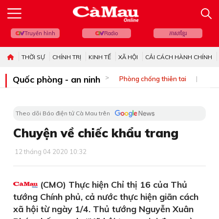
Truyền hình
Radio
ភាសាខ្មែរ
THỜI SỰ
CHÍNH TRỊ
KINH TẾ
XÃ HỘI
CẢI CÁCH HÀNH CHÍNH
Quốc phòng - an ninh
Phòng chống thiên tai
Bi
Theo dõi Báo điện tử Cà Mau trên
Chuyện về chiếc khẩu trang
12 tháng 04 2020 10:32
(CMO) Thực hiện Chỉ thị 16 của Thủ
tướng Chính phủ, cả nước thực hiện giãn cách
xã hội từ ngày 1/4. Thủ tướng Nguyễn Xuân