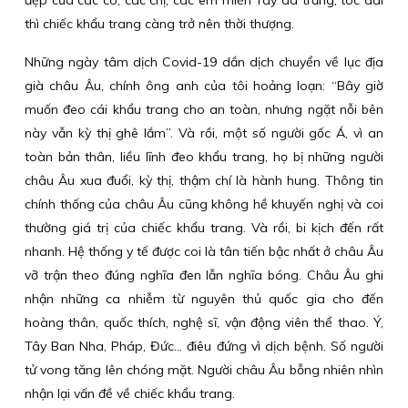
đẹp của các cô, các chị, các em miền Tây da trắng, tóc dài
thì chiếc khẩu trang càng trở nên thời thượng.
Những ngày tâm dịch Covid-19 dần dịch chuyển về lục địa
già châu Âu, chính ông anh của tôi hoảng loạn: “Bây giờ
muốn đeo cái khẩu trang cho an toàn, nhưng ngặt nỗi bên
này vẫn kỳ thị ghê lắm”. Và rồi, một số người gốc Á, vì an
toàn bản thân, liều lĩnh đeo khẩu trang, họ bị những người
châu Âu xua đuổi, kỳ thị, thậm chí là hành hung. Thông tin
chính thống của châu Âu cũng không hề khuyến nghị và coi
thường giá trị của chiếc khẩu trang. Và rồi, bi kịch đến rất
nhanh. Hệ thống y tế được coi là tân tiến bậc nhất ở châu Âu
vỡ trận theo đúng nghĩa đen lẫn nghĩa bóng. Châu Âu ghi
nhận những ca nhiễm từ nguyên thủ quốc gia cho đến
hoàng thân, quốc thích, nghệ sĩ, vận động viên thể thao. Ý,
Tây Ban Nha, Pháp, Đức… điêu đứng vì dịch bệnh. Số người
tử vong tăng lên chóng mặt. Người châu Âu bỗng nhiên nhìn
nhận lại vấn đề về chiếc khẩu trang.