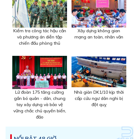
Kiểm tra công tác hậu cần
Xây dựng không gian
và phương án diễn tập
mạng an toàn, nhân văn
chiến đấu phòng thủ
Lữ đoàn 175 tăng cường
Nhà giàn DK1/10 kịp thời
gắn bó quân - dân, chung
cấp cứu ngư dân nghi bị
tay xây dựng và bảo vệ
đột quỵ
vững chắc chủ quyền biển,
đảo
NỔI BẬT 48 GIỜ