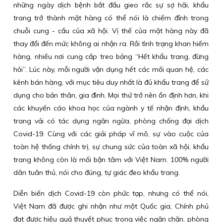
những ngày dịch bệnh bắt đầu gieo rắc sự sợ hãi, khẩu
trang trở thành mặt hàng có thể nói là chiếm đỉnh trong
chuỗi cung - cầu của xã hội. Vị thế của mặt hàng này đã
thay đổi đến mức không ai nhận ra. Rồi tình trạng khan hiếm
hàng, nhiều nơi cung cấp treo bảng “Hết khẩu trang, đừng
hỏi”. Lúc này, mỗi người vận dụng hết các mối quan hệ, các
kênh bán hàng, với mục tiêu duy nhất là đủ khẩu trang để sử
dụng cho bản thân, gia đình. Mọi thứ trở nên ổn định hơn, khi
các khuyến cáo khoa học của ngành y tế nhận định, khẩu
trang vải có tác dụng ngăn ngừa, phòng chống đại dịch
Covid-19. Cùng với các giải pháp vĩ mô, sự vào cuộc của
toàn hệ thống chính trị, sự chung sức của toàn xã hội, khẩu
trang không còn là mối bận tâm với Việt Nam. 100% người
dân tuân thủ, nói cho đúng, tự giác đeo khẩu trang.
Diễn biến dịch Covid-19 còn phức tạp, nhưng có thể nói,
Việt Nam đã được ghi nhận như một Quốc gia, Chính phủ
đạt được hiệu quả thuyết phục trong việc ngăn chặn, phòng