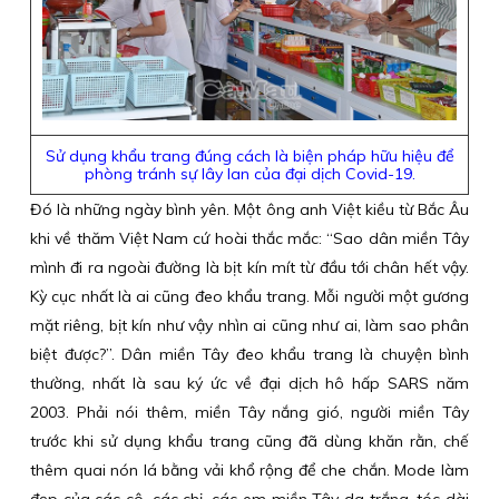
Sử dụng khẩu trang đúng cách là biện pháp hữu hiệu để
phòng tránh sự lây lan của đại dịch Covid-19.
Đó là những ngày bình yên. Một ông anh Việt kiều từ Bắc Âu
khi về thăm Việt Nam cứ hoài thắc mắc: “Sao dân miền Tây
mình đi ra ngoài đường là bịt kín mít từ đầu tới chân hết vậy.
Kỳ cục nhất là ai cũng đeo khẩu trang. Mỗi người một gương
mặt riêng, bịt kín như vậy nhìn ai cũng như ai, làm sao phân
biệt được?”. Dân miền Tây đeo khẩu trang là chuyện bình
thường, nhất là sau ký ức về đại dịch hô hấp SARS năm
2003. Phải nói thêm, miền Tây nắng gió, người miền Tây
trước khi sử dụng khẩu trang cũng đã dùng khăn rằn, chế
thêm quai nón lá bằng vải khổ rộng để che chắn. Mode làm