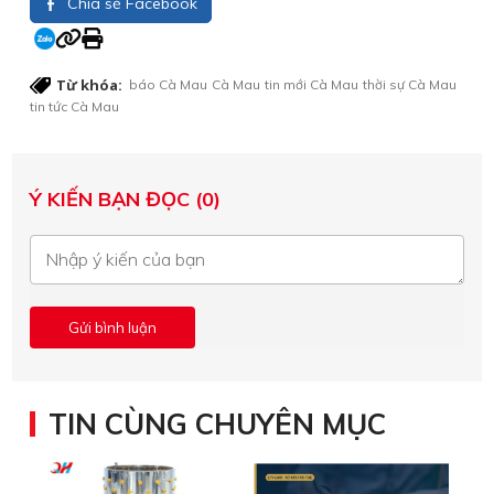
Chia sẻ Facebook
Từ khóa:
báo Cà Mau
Cà Mau
tin mới Cà Mau
thời sự Cà Mau
tin tức Cà Mau
Ý KIẾN BẠN ĐỌC (0)
TIN CÙNG CHUYÊN MỤC