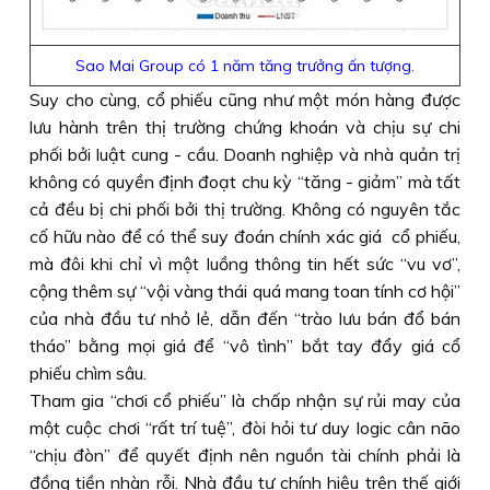
Sao Mai Group có 1 năm tăng trưởng ấn tượng.
Suy cho cùng, cổ phiếu cũng như một món hàng được
lưu hành trên thị trường chứng khoán và chịu sự chi
phối bởi luật cung - cầu. Doanh nghiệp và nhà quản trị
không có quyền định đoạt chu kỳ “tăng - giảm” mà tất
cả đều bị chi phối bởi thị trường. Không có nguyên tắc
cố hữu nào để có thể suy đoán chính xác giá cổ phiếu,
mà đôi khi chỉ vì một luồng thông tin hết sức “vu vơ”,
cộng thêm sự “vội vàng thái quá mang toan tính cơ hội”
của nhà đầu tư nhỏ lẻ, dẫn đến “trào lưu bán đổ bán
tháo” bằng mọi giá để “vô tình” bắt tay đẩy giá cổ
phiếu chìm sâu.
Tham gia “chơi cổ phiếu” là chấp nhận sự rủi may của
một cuộc chơi “rất trí tuệ”, đòi hỏi tư duy logic cân não
“chịu đòn” để quyết định nên nguồn tài chính phải là
đồng tiền nhàn rỗi. Nhà đầu tư chính hiệu trên thế giới