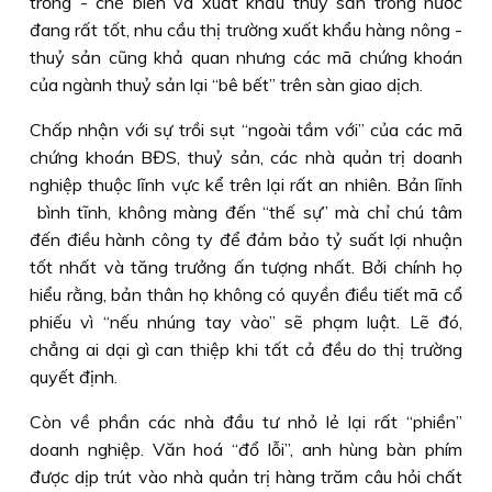
trồng - chế biến và xuất khẩu thuỷ sản trong nước
đang rất tốt, nhu cầu thị trường xuất khẩu hàng nông -
thuỷ sản cũng khả quan nhưng các mã chứng khoán
của ngành thuỷ sản lại “bê bết” trên sàn giao dịch.
Chấp nhận với sự trồi sụt “ngoài tầm với” của các mã
chứng khoán BĐS, thuỷ sản, các nhà quản trị doanh
nghiệp thuộc lĩnh vực kể trên lại rất an nhiên. Bản lĩnh
bình tĩnh, không màng đến “thế sự” mà chỉ chú tâm
đến điều hành công ty để đảm bảo tỷ suất lợi nhuận
tốt nhất và tăng trưởng ấn tượng nhất. Bởi chính họ
hiểu rằng, bản thân họ không có quyền điều tiết mã cổ
phiếu vì “nếu nhúng tay vào” sẽ phạm luật. Lẽ đó,
chẳng ai dại gì can thiệp khi tất cả đều do thị trường
quyết định.
Còn về phần các nhà đầu tư nhỏ lẻ lại rất “phiền”
doanh nghiệp. Văn hoá “đổ lỗi”, anh hùng bàn phím
được dịp trút vào nhà quản trị hàng trăm câu hỏi chất