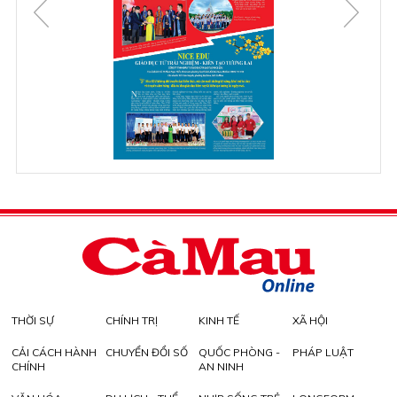
THỜI SỰ
CHÍNH TRỊ
KINH TẾ
XÃ HỘI
CẢI CÁCH HÀNH
CHUYỂN ĐỔI SỐ
QUỐC PHÒNG -
PHÁP LUẬT
CHÍNH
AN NINH