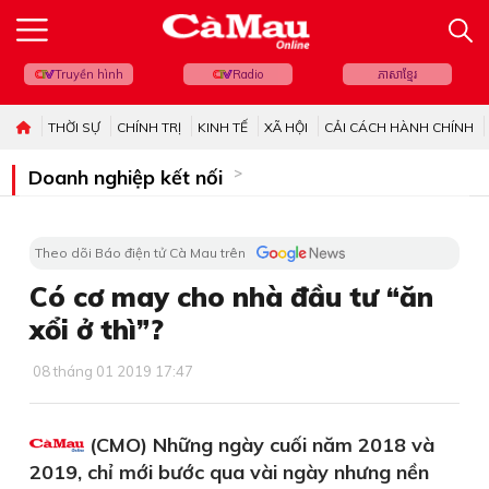
Truyền hình
Radio
ភាសាខ្មែរ
THỜI SỰ
CHÍNH TRỊ
KINH TẾ
XÃ HỘI
CẢI CÁCH HÀNH CHÍNH
Doanh nghiệp kết nối
Theo dõi Báo điện tử Cà Mau trên
Có cơ may cho nhà đầu tư “ăn
xổi ở thì”?
08 tháng 01 2019 17:47
(CMO) Những ngày cuối năm 2018 và
2019, chỉ mới bước qua vài ngày nhưng nền