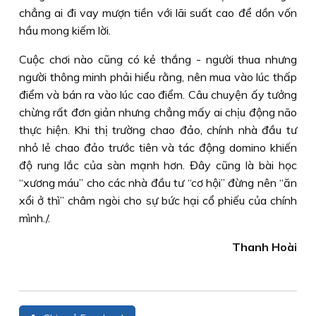
chẳng ai đi vay mượn tiền với lãi suất cao để dồn vốn
hầu mong kiếm lời.
Cuộc chơi nào cũng có kẻ thắng - người thua nhưng
người thông minh phải hiểu rằng, nên mua vào lúc thấp
điểm và bán ra vào lúc cao điểm. Câu chuyện ấy tưởng
chừng rất đơn giản nhưng chẳng mấy ai chịu động não
thực hiện. Khi thị trường chao đảo, chính nhà đầu tư
nhỏ lẻ chao đảo trước tiên và tác động domino khiến
độ rung lắc của sàn mạnh hơn. Đây cũng là bài học
“xương máu” cho các nhà đầu tư “cơ hội” đừng nên “ăn
xổi ở thì” châm ngòi cho sự bức hại cổ phiếu của chính
mình./.
Thanh Hoài