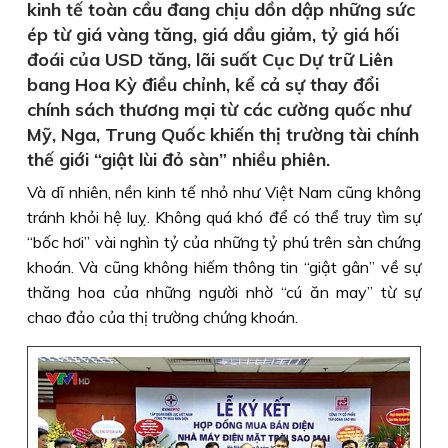
kinh tế toàn cầu đang chịu dồn dập những sức
ép từ giá vàng tăng, giá dầu giảm, tỷ giá hối
đoái của USD tăng, lãi suất Cục Dự trữ Liên
bang Hoa Kỳ điều chỉnh, kể cả sự thay đổi
chính sách thương mại từ các cường quốc như
Mỹ, Nga, Trung Quốc khiến thị trường tài chính
thế giới “giật lùi đỏ sàn” nhiều phiên.
Và dĩ nhiên, nền kinh tế nhỏ như Việt Nam cũng không
tránh khỏi hệ luỵ. Không quá khó để có thể truy tìm sự
“bốc hơi” vài nghìn tỷ của những tỷ phú trên sàn chứng
khoán. Và cũng không hiếm thông tin “giật gân” về sự
thăng hoa của những người nhờ “cú ăn may” từ sự
chao đảo của thị trường chứng khoán.