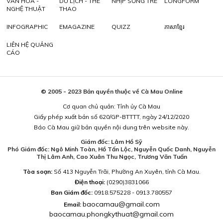
VĂN HÓA -
DU LỊCH - THỂ
NHỊP SỐNG TRẺ
LONGFORM
NGHỆ THUẬT
THAO
INFOGRAPHIC
EMAGAZINE
QUIZZ
ភាសាខ្មែរ
LIÊN HỆ QUẢNG
CÁO
© 2005 - 2023 Bản quyền thuộc về Cà Mau Online
Cơ quan chủ quản: Tỉnh ủy Cà Mau
Giấy phép xuất bản số 620/GP-BTTTT, ngày 24/12/2020
Báo Cà Mau giữ bản quyền nội dung trên website này.
Giám đốc: Lâm Hồ Sỹ
Phó Giám đốc: Ngô Minh Toàn, Hồ Tấn Lộc, Nguyễn Quốc Danh, Nguyễn
Thị Lâm Anh, Cao Xuân Thu Ngọc, Trương Văn Tuấn
Tòa soạn:
Số 413 Nguyễn Trãi, Phường An Xuyên, tỉnh Cà Mau.
Điện thoại:
(0290)3831066
Ban Giám đốc:
0918.575228 - 0913.780557
baocamau@gmail.com
Email:
baocamau.phongkythuat@gmail.com