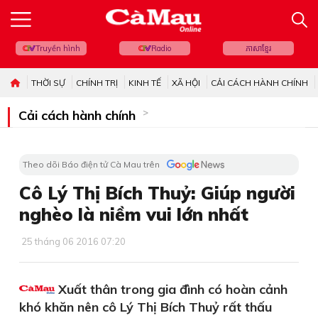
Truyền hình
Radio
ភាសាខ្មែរ
THỜI SỰ
CHÍNH TRỊ
KINH TẾ
XÃ HỘI
CẢI CÁCH HÀNH CHÍNH
Cải cách hành chính
Theo dõi Báo điện tử Cà Mau trên
Cô Lý Thị Bích Thuỷ: Giúp người
nghèo là niềm vui lớn nhất
25 tháng 06 2016 07:20
Xuất thân trong gia đình có hoàn cảnh
khó khăn nên cô Lý Thị Bích Thuỷ rất thấu