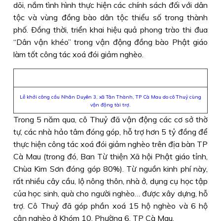
dõi, nắm tình hình thực hiện các chính sách đối với dân
tộc và vùng đồng bào dân tộc thiểu số trong thành
phố. Ðồng thời, triển khai hiệu quả phong trào thi đua
“Dân vận khéo” trong vận động đồng bào Phật giáo
làm tốt công tác xoá đói giảm nghèo.
Lễ khởi công cầu Nhân Duyên 3, xã Tân Thành, TP Cà Mau do cô Thuỷ cùng
vận động tài trợ.
Trong 5 năm qua, cô Thuỷ đã vận động các cơ sở thờ
tự, các nhà hảo tâm đóng góp, hỗ trợ hơn 5 tỷ đồng để
thực hiện công tác xoá đói giảm nghèo trên địa bàn TP
Cà Mau (trong đó, Ban Từ thiện Xã hội Phật giáo tỉnh,
Chùa Kim Sơn đóng góp 80%). Từ nguồn kinh phí này,
rất nhiều cây cầu, lộ nông thôn, nhà ở, dụng cụ học tập
của học sinh, quà cho người nghèo… được xây dựng, hỗ
trợ. Cô Thuỷ đã góp phần xoá 15 hộ nghèo và 6 hộ
cận nghèo ở Khóm 10, Phường 6, TP Cà Mau.