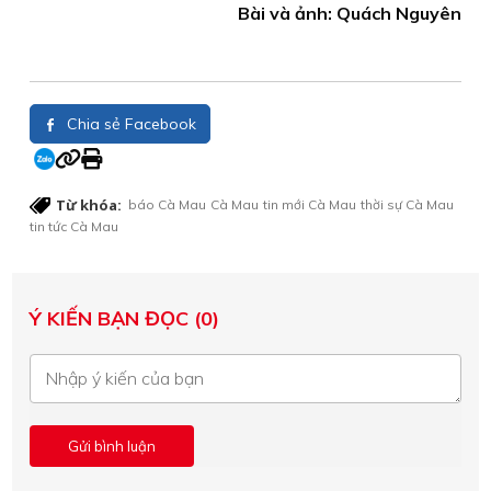
Bài và ảnh: Quách Nguyên
Chia sẻ Facebook
Từ khóa:
báo Cà Mau
Cà Mau
tin mới Cà Mau
thời sự Cà Mau
tin tức Cà Mau
Ý KIẾN BẠN ĐỌC (0)