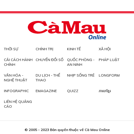
THỜI SỰ
CHÍNH TRỊ
KINH TẾ
XÃ HỘI
CẢI CÁCH HÀNH
CHUYỂN ĐỔI SỐ
QUỐC PHÒNG -
PHÁP LUẬT
CHÍNH
AN NINH
VĂN HÓA -
DU LỊCH - THỂ
NHỊP SỐNG TRẺ
LONGFORM
NGHỆ THUẬT
THAO
INFOGRAPHIC
EMAGAZINE
QUIZZ
ភាសាខ្មែរ
LIÊN HỆ QUẢNG
CÁO
© 2005 - 2023 Bản quyền thuộc về Cà Mau Online