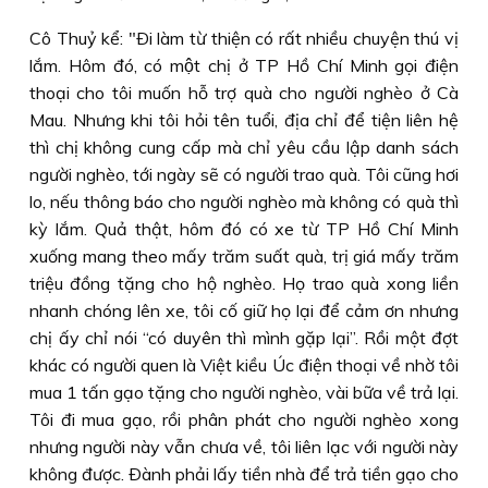
Cô Thuỷ kể: "Ði làm từ thiện có rất nhiều chuyện thú vị
lắm. Hôm đó, có một chị ở TP Hồ Chí Minh gọi điện
thoại cho tôi muốn hỗ trợ quà cho người nghèo ở Cà
Mau. Nhưng khi tôi hỏi tên tuổi, địa chỉ để tiện liên hệ
thì chị không cung cấp mà chỉ yêu cầu lập danh sách
người nghèo, tới ngày sẽ có người trao quà. Tôi cũng hơi
lo, nếu thông báo cho người nghèo mà không có quà thì
kỳ lắm. Quả thật, hôm đó có xe từ TP Hồ Chí Minh
xuống mang theo mấy trăm suất quà, trị giá mấy trăm
triệu đồng tặng cho hộ nghèo. Họ trao quà xong liền
nhanh chóng lên xe, tôi cố giữ họ lại để cảm ơn nhưng
chị ấy chỉ nói “có duyên thì mình gặp lại”. Rồi một đợt
khác có người quen là Việt kiều Úc điện thoại về nhờ tôi
mua 1 tấn gạo tặng cho người nghèo, vài bữa về trả lại.
Tôi đi mua gạo, rồi phân phát cho người nghèo xong
nhưng người này vẫn chưa về, tôi liên lạc với người này
không được. Ðành phải lấy tiền nhà để trả tiền gạo cho