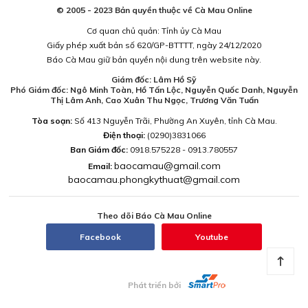
© 2005 - 2023 Bản quyền thuộc về Cà Mau Online
Cơ quan chủ quản: Tỉnh ủy Cà Mau
Giấy phép xuất bản số 620/GP-BTTTT, ngày 24/12/2020
Báo Cà Mau giữ bản quyền nội dung trên website này.
Giám đốc: Lâm Hồ Sỹ
Phó Giám đốc: Ngô Minh Toàn, Hồ Tấn Lộc, Nguyễn Quốc Danh, Nguyễn
Thị Lâm Anh, Cao Xuân Thu Ngọc, Trương Văn Tuấn
Tòa soạn:
Số 413 Nguyễn Trãi, Phường An Xuyên, tỉnh Cà Mau.
Điện thoại:
(0290)3831066
Ban Giám đốc:
0918.575228 - 0913.780557
baocamau@gmail.com
Email:
baocamau.phongkythuat@gmail.com
Theo dõi Báo Cà Mau Online
Facebook
Youtube
Phát triển bởi