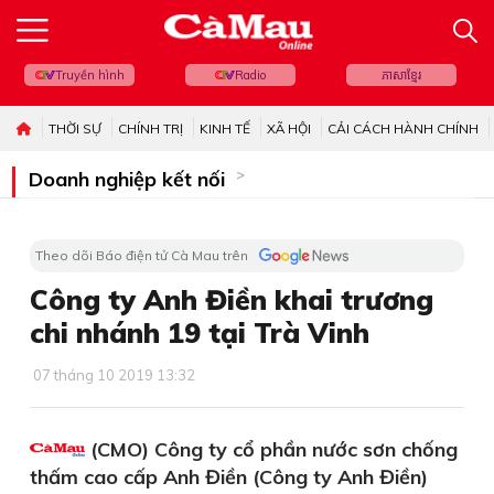
Truyền hình
Radio
ភាសាខ្មែរ
THỜI SỰ
CHÍNH TRỊ
KINH TẾ
XÃ HỘI
CẢI CÁCH HÀNH CHÍNH
Doanh nghiệp kết nối
Theo dõi Báo điện tử Cà Mau trên
Công ty Anh Điền khai trương
chi nhánh 19 tại Trà Vinh
07 tháng 10 2019 13:32
(CMO) Công ty cổ phần nước sơn chống
thấm cao cấp Anh Điền (Công ty Anh Điền)