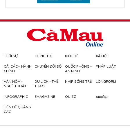
THỜI SỰ
CHÍNH TRỊ
KINH TẾ
XÃ HỘI
CẢI CÁCH HÀNH
CHUYỂN ĐỔI SỐ
QUỐC PHÒNG -
PHÁP LUẬT
CHÍNH
AN NINH
VĂN HÓA -
DU LỊCH - THỂ
NHỊP SỐNG TRẺ
LONGFORM
NGHỆ THUẬT
THAO
INFOGRAPHIC
EMAGAZINE
QUIZZ
ភាសាខ្មែរ
LIÊN HỆ QUẢNG
CÁO