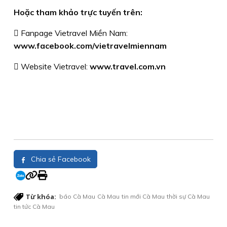
Hoặc tham khảo trực tuyến trên:
 Fanpage Vietravel Miền Nam:
www.facebook.com/vietravelmiennam
 Website Vietravel:
www.travel.com.vn
Chia sẻ Facebook
Từ khóa:
báo Cà Mau
Cà Mau
tin mới Cà Mau
thời sự Cà Mau
tin tức Cà Mau