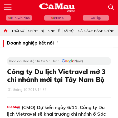
Truyền hình
Radio
ភាសាខ្មែរ
THỜI SỰ
CHÍNH TRỊ
KINH TẾ
XÃ HỘI
CẢI CÁCH HÀNH CHÍNH
Doanh nghiệp kết nối
Theo dõi Báo điện tử Cà Mau trên
Công ty Du lịch Vietravel mở 3
chi nhánh mới tại Tây Nam Bộ
31 tháng 10 2018 14:39
(CMO) Dự kiến ngày 6/11, Công ty Du
lịch Vietravel sẽ khai trương chi nhánh ở Sóc