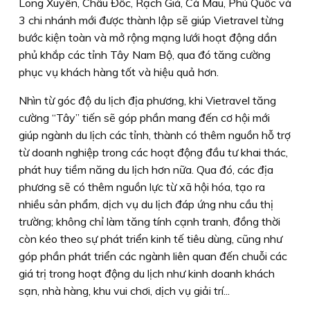
Long Xuyên, Châu Đốc, Rạch Giá, Cà Mau, Phú Quốc và
3 chi nhánh mới được thành lập sẽ giúp Vietravel từng
bước kiện toàn và mở rộng mạng lưới hoạt động dần
phủ khắp các tỉnh Tây Nam Bộ, qua đó tăng cường
phục vụ khách hàng tốt và hiệu quả hơn.
Nhìn từ góc độ du lịch địa phương, khi Vietravel tăng
cường “Tây” tiến sẽ góp phần mang đến cơ hội mới
giúp ngành du lịch các tỉnh, thành có thêm nguồn hỗ trợ
từ doanh nghiệp trong các hoạt động đầu tư khai thác,
phát huy tiềm năng du lịch hơn nữa. Qua đó, các địa
phương sẽ có thêm nguồn lực từ xã hội hóa, tạo ra
nhiều sản phẩm, dịch vụ du lịch đáp ứng nhu cầu thị
trường; không chỉ làm tăng tính cạnh tranh, đồng thời
còn kéo theo sự phát triển kinh tế tiêu dùng, cũng như
góp phần phát triển các ngành liên quan đến chuỗi các
giá trị trong hoạt động du lịch như kinh doanh khách
sạn, nhà hàng, khu vui chơi, dịch vụ giải trí...