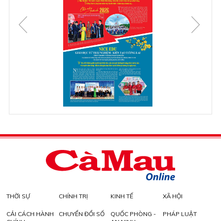
THỜI SỰ
CHÍNH TRỊ
KINH TẾ
XÃ HỘI
CẢI CÁCH HÀNH
CHUYỂN ĐỔI SỐ
QUỐC PHÒNG -
PHÁP LUẬT