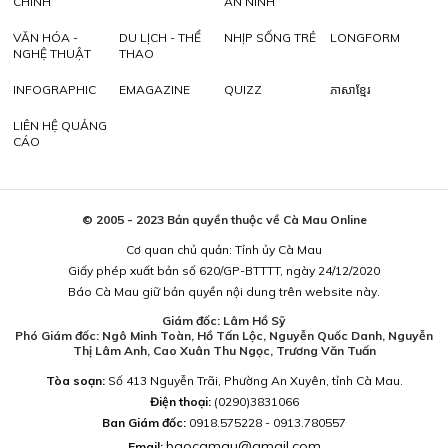
CHÍNH
AN NINH
VĂN HÓA -
DU LỊCH - THỂ
NHỊP SỐNG TRẺ
LONGFORM
NGHỆ THUẬT
THAO
INFOGRAPHIC
EMAGAZINE
QUIZZ
ភាសាខ្មែរ
LIÊN HỆ QUẢNG
CÁO
© 2005 - 2023 Bản quyền thuộc về Cà Mau Online
Cơ quan chủ quản: Tỉnh ủy Cà Mau
Giấy phép xuất bản số 620/GP-BTTTT, ngày 24/12/2020
Báo Cà Mau giữ bản quyền nội dung trên website này.
Giám đốc: Lâm Hồ Sỹ
Phó Giám đốc: Ngô Minh Toàn, Hồ Tấn Lộc, Nguyễn Quốc Danh, Nguyễn
Thị Lâm Anh, Cao Xuân Thu Ngọc, Trương Văn Tuấn
Tòa soạn:
Số 413 Nguyễn Trãi, Phường An Xuyên, tỉnh Cà Mau.
Điện thoại:
(0290)3831066
Ban Giám đốc:
0918.575228 - 0913.780557
baocamau@gmail.com
Email: