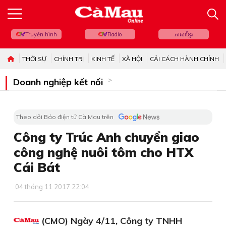
Truyền hình
Radio
ភាសាខ្មែរ
THỜI SỰ
CHÍNH TRỊ
KINH TẾ
XÃ HỘI
CẢI CÁCH HÀNH CHÍNH
Doanh nghiệp kết nối
Theo dõi Báo điện tử Cà Mau trên
Công ty Trúc Anh chuyển giao
công nghệ nuôi tôm cho HTX
Cái Bát
04 tháng 11 2017 22:04
(CMO) Ngày 4/11, Công ty TNHH