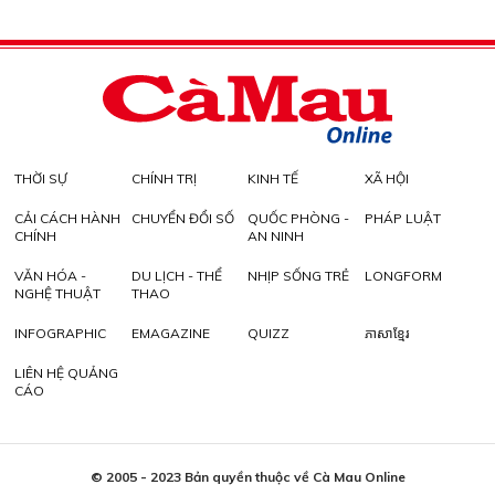
THỜI SỰ
CHÍNH TRỊ
KINH TẾ
XÃ HỘI
CẢI CÁCH HÀNH
CHUYỂN ĐỔI SỐ
QUỐC PHÒNG -
PHÁP LUẬT
CHÍNH
AN NINH
VĂN HÓA -
DU LỊCH - THỂ
NHỊP SỐNG TRẺ
LONGFORM
NGHỆ THUẬT
THAO
INFOGRAPHIC
EMAGAZINE
QUIZZ
ភាសាខ្មែរ
LIÊN HỆ QUẢNG
CÁO
© 2005 - 2023 Bản quyền thuộc về Cà Mau Online