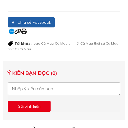
Chia sẻ Facebook
Từ khóa:
báo Cà Mau
Cà Mau
tin mới Cà Mau
thời sự Cà Mau
tin tức Cà Mau
Ý KIẾN BẠN ĐỌC (0)