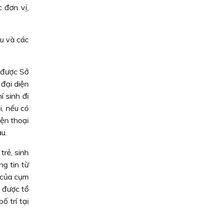
 đơn vị,
u và các
 được Sở
đại diện
í sinh đi
i, nếu có
iện thoại
u.
trẻ, sinh
ng tin từ
i của cụm
 được tổ
ố trí tại