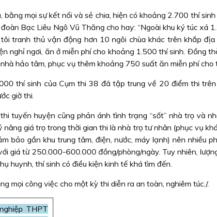
, bằng mọi sự kết nối và sẻ chia, hiện có khoảng 2.700 thí sin
ỉnh đoàn Bạc Liêu Ngô Vũ Thăng cho hay: “Ngoài khu ký túc xá 
 tôi tranh thủ vận động hơn 10 ngôi chùa khác trên khắp địa
n nghỉ ngơi, ăn ở miễn phí cho khoảng 1.500 thí sinh. Ðồng th
 nhà hảo tâm, phục vụ thêm khoảng 750 suất ăn miễn phí cho th
00 thí sinh của Cụm thi 38 đã tập trung về 20 điểm thi trên
ớc giờ thi.
thi tuyến huyện cũng phản ánh tình trạng “sốt” nhà trọ và nhà
ý nâng giá trọ trong thời gian thi là nhà trọ tư nhân (phục vụ k
(đảm bảo gần khu trung tâm, điện, nước, máy lạnh) nên nhiều p
ới giá từ 250.000-600.000 đồng/phòng/ngày. Tuy nhiên, lượng
ụ huynh, thí sinh có điều kiện kinh tế khá tìm đến.
g mọi công việc cho một kỳ thi diễn ra an toàn, nghiêm túc./.
t nghiệp THPT