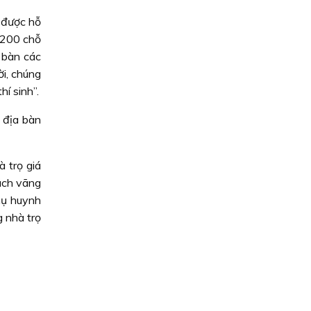
h được hỗ
1.200 chỗ
 bàn các
ời, chúng
í sinh”.
 địa bàn
 trọ giá
hách vãng
hụ huynh
 nhà trọ