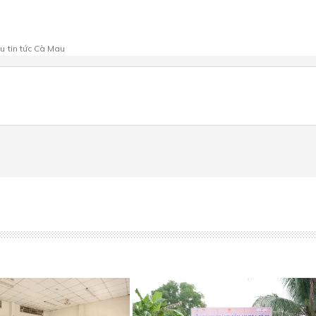
au
tin tức Cà Mau