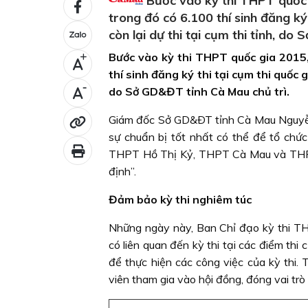
Bước vào kỳ thi THPT quốc g
trong đó có 6.100 thí sinh đăng ký 
còn lại dự thi tại cụm thi tỉnh, do
Bước vào kỳ thi THPT quốc gia 2015, 
+
thí sinh đăng ký thi tại cụm thi quốc gi
-
do Sở GD&ĐT tỉnh Cà Mau chủ trì.
Giám đốc Sở GD&ÐT tỉnh Cà Mau Nguyễn 
sự chuẩn bị tốt nhất có thể để tổ chứ
THPT Hồ Thị Kỷ, THPT Cà Mau và THPT 
định”.
Đảm bảo kỳ thi nghiêm túc
Những ngày này, Ban Chỉ đạo kỳ thi THP
có liên quan đến kỳ thi tại các điểm thi
để thực hiện các công việc của kỳ thi.
viên tham gia vào hội đồng, đóng vai trò