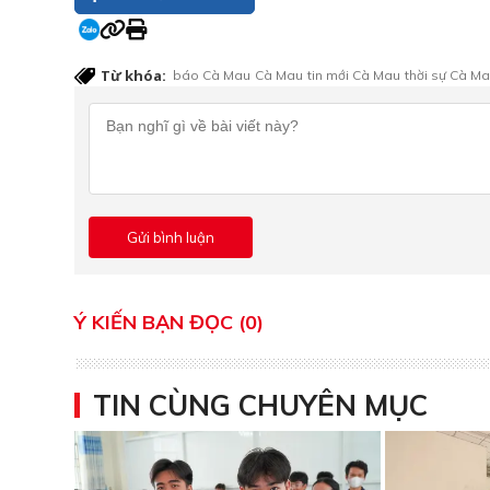
Từ khóa:
báo Cà Mau
Cà Mau
tin mới Cà Mau
thời sự Cà M
Ý KIẾN BẠN ĐỌC (0)
TIN CÙNG CHUYÊN MỤC