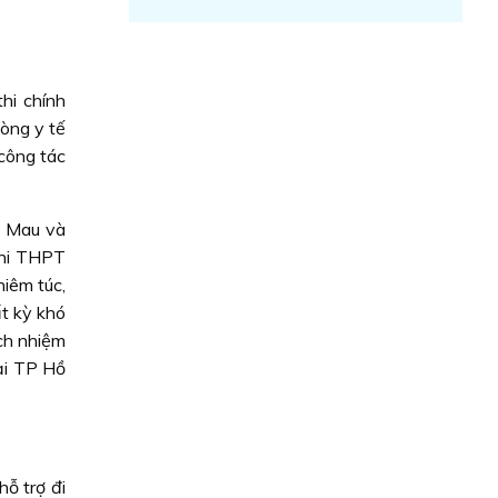
hi chính
hòng y tế
 công tác
à Mau và
thi THPT
hiêm túc,
ất kỳ khó
ách nhiệm
tại TP Hồ
ỗ trợ đi