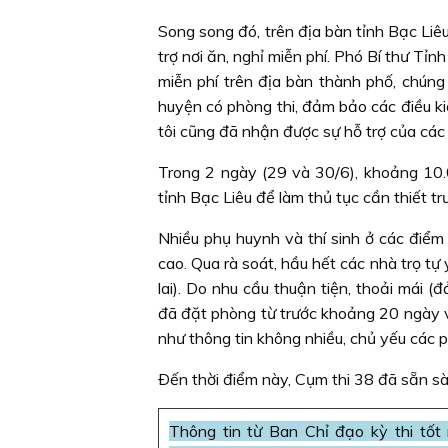
Song song đó, trên địa bàn tỉnh Bạc Liêu
trợ nơi ăn, nghỉ miễn phí. Phó Bí thư T
miễn phí trên địa bàn thành phố, chúng
huyện có phòng thi, đảm bảo các điều kiệ
tôi cũng đã nhận được sự hỗ trợ của các
Trong 2 ngày (29 và 30/6), khoảng 10.0
tỉnh Bạc Liêu để làm thủ tục cần thiết trư
Nhiều phụ huynh và thí sinh ở các điểm 
cao. Qua rà soát, hầu hết các nhà trọ tự 
lai). Do nhu cầu thuận tiện, thoải mái 
đã đặt phòng từ trước khoảng 20 ngày v
như thông tin không nhiều, chủ yếu các ph
Ðến thời điểm này, Cụm thi 38 đã sẵn sàn
Thông tin từ Ban Chỉ đạo kỳ thi tố