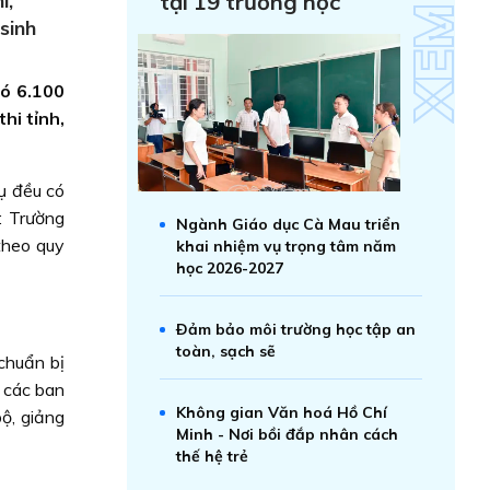
i,
tại 19 trường học
 sinh
có 6.100
thi tỉnh,
ụ đều có
: Trường
Ngành Giáo dục Cà Mau triển
theo quy
khai nhiệm vụ trọng tâm năm
học 2026-2027
Ðảm bảo môi trường học tập an
toàn, sạch sẽ
chuẩn bị
à các ban
Không gian Văn hoá Hồ Chí
ộ, giảng
Minh - Nơi bồi đắp nhân cách
thế hệ trẻ