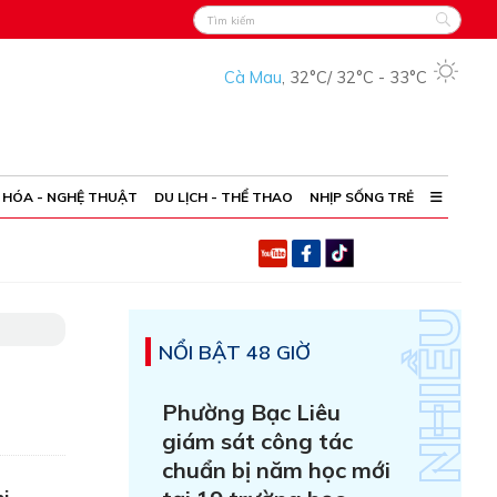
Cà Mau
,
32°C
/
32°C
-
33°C
 HÓA - NGHỆ THUẬT
DU LỊCH - THỂ THAO
NHỊP SỐNG TRẺ
NỔI BẬT 48 GIỜ
Phường Bạc Liêu
giám sát công tác
chuẩn bị năm học mới