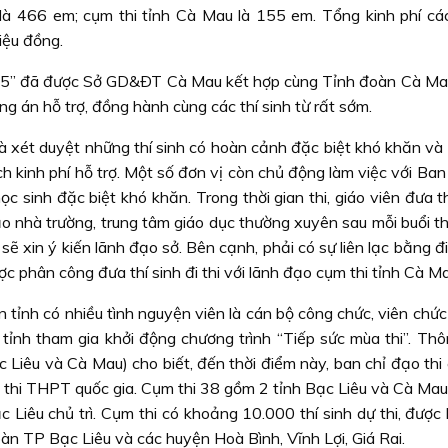
) là 466 em; cụm thi tỉnh Cà Mau là 155 em. Tổng kinh phí các
iệu đồng.
015” đã được Sở GD&ÐT Cà Mau kết hợp cùng Tỉnh đoàn Cà Ma
g án hỗ trợ, đồng hành cùng các thí sinh từ rất sớm.
và xét duyệt những thí sinh có hoàn cảnh đặc biệt khó khăn và
kinh phí hỗ trợ. Một số đơn vị còn chủ động làm việc với Ban 
c sinh đặc biệt khó khăn. Trong thời gian thi, giáo viên đưa th
ạo nhà trường, trung tâm giáo dục thường xuyên sau mỗi buổi th
sẽ xin ý kiến lãnh đạo sở. Bên cạnh, phải có sự liên lạc bằng đ
ợc phân công đưa thí sinh đi thi với lãnh đạo cụm thi tỉnh Cà Ma
n tỉnh có nhiều tình nguyện viên là cán bộ công chức, viên chức 
 tỉnh tham gia khởi động chương trình “Tiếp sức mùa thi”. Thô
c Liêu và Cà Mau) cho biết, đến thời điểm này, ban chỉ đạo th
ỳ thi THPT quốc gia. Cụm thi 38 gồm 2 tỉnh Bạc Liêu và Cà Mau
Liêu chủ trì. Cụm thi có khoảng 10.000 thí sinh dự thi, được b
àn TP Bạc Liêu và các huyện Hoà Bình, Vĩnh Lợi, Giá Rai.