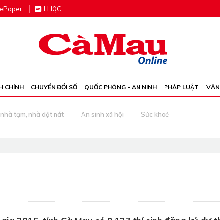
e
P
aper
LHQC
H CHÍNH
CHUYỂN ĐỔI SỐ
QUỐC PHÒNG - AN NINH
PHÁP LUẬT
VĂN
nhà tạm, nhà dột nát
An sinh xã hội
Sức khoẻ