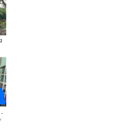
g
 -
ẻ