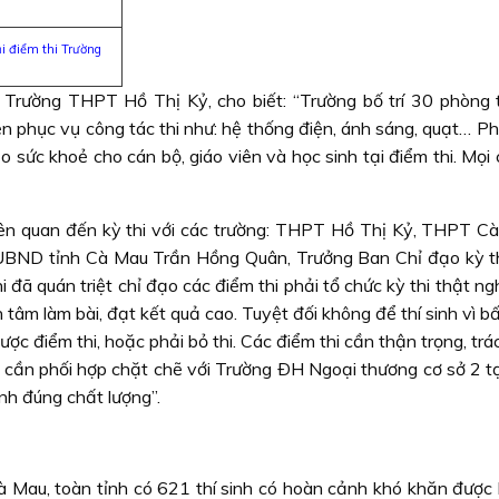
ại điểm thi Trường
Trường THPT Hồ Thị Kỷ, cho biết: “Trường bố trí 30 phòng t
ện phục vụ công tác thi như: hệ thống điện, ánh sáng, quạt… P
 sức khoẻ cho cán bộ, giáo viên và học sinh tại điểm thi. Mọi
 liên quan đến kỳ thi với các trường: THPT Hồ Thị Kỷ, THPT C
UBND tỉnh Cà Mau Trần Hồng Quân, Trưởng Ban Chỉ đạo kỳ 
 đã quán triệt chỉ đạo các điểm thi phải tổ chức kỳ thi thật ng
n tâm làm bài, đạt kết quả cao. Tuyệt đối không để thí sinh vì b
c điểm thi, hoặc phải bỏ thi. Các điểm thi cần thận trọng, tr
hời cần phối hợp chặt chẽ với Trường ÐH Ngoại thương cơ sở 2 
h đúng chất lượng”.
Mau, toàn tỉnh có 621 thí sinh có hoàn cảnh khó khăn được h