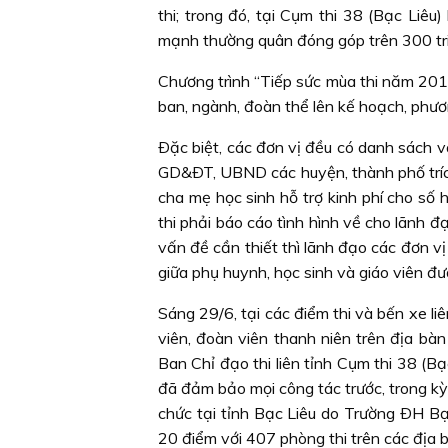
thi; trong đó, tại Cụm thi 38 (Bạc Liêu
mạnh thường quân đóng góp trên 300 tr
Chương trình “Tiếp sức mùa thi năm 2
ban, ngành, đoàn thể lên kế hoạch, phươn
Ðặc biệt, các đơn vị đều có danh sách 
GD&ÐT, UBND các huyện, thành phố trích 
cha mẹ học sinh hỗ trợ kinh phí cho số họ
thi phải báo cáo tình hình về cho lãnh đ
vấn đề cần thiết thì lãnh đạo các đơn vị 
giữa phụ huynh, học sinh và giáo viên đư
Sáng 29/6, tại các điểm thi và bến xe liê
viên, đoàn viên thanh niên trên địa bàn
Ban Chỉ đạo thi liên tỉnh Cụm thi 38 (Bạ
đã đảm bảo mọi công tác trước, trong k
chức tại tỉnh Bạc Liêu do Trường ÐH Bạc 
20 điểm với 407 phòng thi trên các địa b