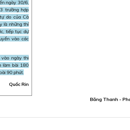
đến ngày 30/6,
 3 trường hợp
 tự do của Cà
y là những thí
, tiếp tục dự
tuyển vào các
 vào ngày thi
an làm bài 180
 bài 90 phút.
Quốc Rin
Băng Thanh - Ph