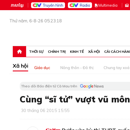
ភាសាខ្មែរ
Truyền hình
Radio
M
ultimedia
Thứ năm, 6-8-26 05:23:18
THỜI SỰ
CHÍNH TRỊ
KINH TẾ
XÃ HỘI
CẢI CÁCH HÀN
Xã hội
Giáo dục
Nông thôn - Đô thị
Chung tay xoá 
Theo dõi Báo điện tử Cà Mau trên
Cùng “sĩ tử” vượt vũ môn
30 tháng 06 2015 15:55