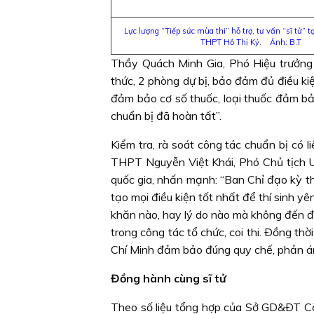
Lực lượng “Tiếp sức mùa thi” hỗ trợ, tư vấn “sĩ tử” t
THPT Hồ Thị Kỷ. Ảnh: B.T
Thầy Quách Minh Gia, Phó Hiệu trưởng 
thức, 2 phòng dự bị, bảo đảm đủ điều ki
đảm bảo cơ số thuốc, loại thuốc đảm bảo
chuẩn bị đã hoàn tất”.
Kiểm tra, rà soát công tác chuẩn bị có
THPT Nguyễn Việt Khái, Phó Chủ tịch 
quốc gia, nhấn mạnh: “Ban Chỉ đạo kỳ thi
tạo mọi điều kiện tốt nhất để thí sinh yê
khăn nào, hay lý do nào mà không đến đượ
trong công tác tổ chức, coi thi. Ðồng t
Chí Minh đảm bảo đúng quy chế, phản án
Đồng hành cùng sĩ tử
Theo số liệu tổng hợp của Sở GD&ÐT Cà 