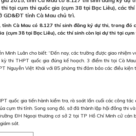
ia 2015, tỉnh Cà Mau có 8.127 thí sinh đăng ký dự th
thi tại cụm thi quốc gia (cụm 38 tại Bạc Liêu), các thí
 Sở GD&ĐT tỉnh Cà Mau chủ trì.
tỉnh Cà Mau có 8.127 thí sinh đăng ký dự thi, trong đó 
a (cụm 38 tại Bạc Liêu), các thí sinh còn lại dự thi tại cụm 
Minh Luân cho biết: “Ðến nay, các trường được giao nhiệm v
c kỳ thi THPT quốc gia đúng kế hoạch. 3 điểm thi tại Cà Mau
Nguyễn Việt Khái với 85 phòng thi đảm bảo các điều kiện 
T quốc gia tiến hành kiểm tra, rà soát lần cuối các công tác 
 của cụm thi tỉnh. Song song đó, sở đã thành lập hội đồng thi v
 Trường ÐH Ngoại thương cơ sở 2 tại TP Hồ Chí Minh cử cán b
 giám sát.