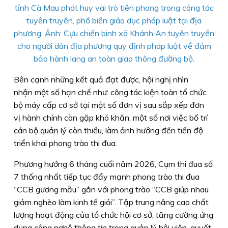
tỉnh Cà Mau phát huy vai trò tiên phong trong công tác
tuyên truyền, phổ biến giáo dục pháp luật tại địa
phương. Ảnh: Cựu chiến binh xã Khánh An tuyên truyền
cho người dân địa phương quy định pháp luật về đảm
bảo hành lang an toàn giao thông đường bộ.
​Bên cạnh những kết quả đạt được, hội nghị nhìn
nhận một số hạn chế như: công tác kiện toàn tổ chức
bộ máy cấp cơ sở tại một số đơn vị sau sắp xếp đơn
vị hành chính còn gặp khó khăn; một số nơi việc bố trí
cán bộ quản lý còn thiếu, làm ảnh hưởng đến tiến độ
triển khai phong trào thi đua.
​Phương hướng 6 tháng cuối năm 2026, Cụm thi đua số
7 thống nhất tiếp tục đẩy mạnh phong trào thi đua
“CCB gương mẫu” gắn với phong trào “CCB giúp nhau
giảm nghèo làm kinh tế giỏi”. Tập trung nâng cao chất
lượng hoạt động của tổ chức hội cơ sở, tăng cường ứng
dụng công nghệ thông tin trong quản lý hội viên, quyết