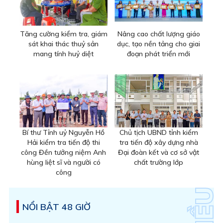
Tăng cường kiểm tra, giám
Nâng cao chất lượng giáo
sát khai thác thuỷ sản
dục, tạo nền tảng cho giai
mang tính huỷ diệt
đoạn phát triển mới
Bí thư Tỉnh uỷ Nguyễn Hồ
Chủ tịch UBND tỉnh kiểm
Hải kiểm tra tiến độ thi
tra tiến độ xây dựng nhà
công Đền tưởng niệm Anh
Đại đoàn kết và cơ sở vật
hùng liệt sĩ và người có
chất trường lớp
công
NỔI BẬT 48 GIỜ