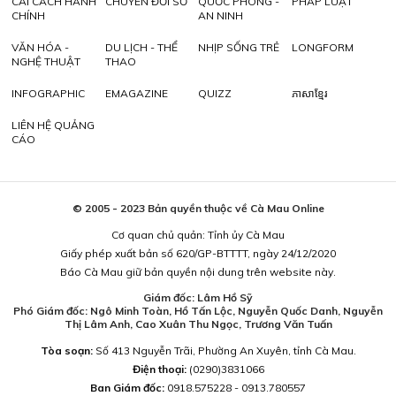
CẢI CÁCH HÀNH
CHUYỂN ĐỔI SỐ
QUỐC PHÒNG -
PHÁP LUẬT
CHÍNH
AN NINH
VĂN HÓA -
DU LỊCH - THỂ
NHỊP SỐNG TRẺ
LONGFORM
NGHỆ THUẬT
THAO
INFOGRAPHIC
EMAGAZINE
QUIZZ
ភាសាខ្មែរ
LIÊN HỆ QUẢNG
CÁO
© 2005 - 2023 Bản quyền thuộc về Cà Mau Online
Cơ quan chủ quản: Tỉnh ủy Cà Mau
Giấy phép xuất bản số 620/GP-BTTTT, ngày 24/12/2020
Báo Cà Mau giữ bản quyền nội dung trên website này.
Giám đốc: Lâm Hồ Sỹ
Phó Giám đốc: Ngô Minh Toàn, Hồ Tấn Lộc, Nguyễn Quốc Danh, Nguyễn
Thị Lâm Anh, Cao Xuân Thu Ngọc, Trương Văn Tuấn
Tòa soạn:
Số 413 Nguyễn Trãi, Phường An Xuyên, tỉnh Cà Mau.
Điện thoại:
(0290)3831066
Ban Giám đốc:
0918.575228 - 0913.780557