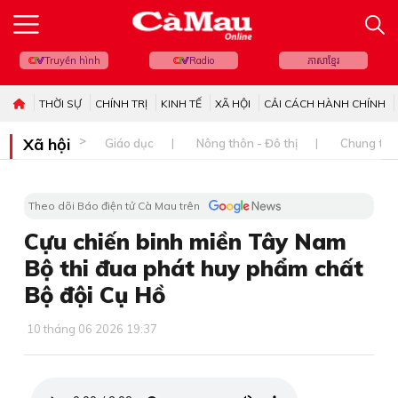
Truyền hình
Radio
ភាសាខ្មែរ
THỜI SỰ
CHÍNH TRỊ
KINH TẾ
XÃ HỘI
CẢI CÁCH HÀNH CHÍNH
Xã hội
Giáo dục
Nông thôn - Đô thị
Chung tay 
Theo dõi Báo điện tử Cà Mau trên
Cựu chiến binh miền Tây Nam
Bộ thi đua phát huy phẩm chất
Bộ đội Cụ Hồ
10 tháng 06 2026 19:37