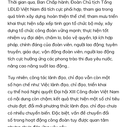
Thời gian qua, Ban Chấp hành, Đoàn Chủ tịch Tổng
LĐLĐ Việt Nam đã tích cực phối hợp, tham gia trong
quá trình xây dựng, hoàn thiện thể chế; tham mưu triển
khai thực hiện sắp xếp tinh gọn tổ chức bộ máy, xây
dựng tổ chức công đoàn vững mạnh; thực hiện tốt
nhiệm vụ đại diện, chăm lo, bảo vệ quyền, lợi ích hợp
pháp, chính đáng của đoàn viên, người lao động; tuyên
truyền, giáo dục, vận động đoàn viên, người lao động
tích cực hưởng ứng các phong trào thi đua yêu nước,
nâng cao năng suất lao động...
Tuy nhiên, công tác lãnh đạo, chỉ đạo vẫn còn một
số hạn chế như: Việc lãnh đạo, chỉ đạo, triển khai
cụ thể hoá Nghị quyết Đại hội XIII Công đoàn Việt Nam
có nội dung còn chậm; kết quả thực hiện một số chỉ tiêu
chưa đạt; đổi mới phương thức lãnh đạo, chỉ đạo chưa
có nhiều chuyển biến. Đặc biệt, vấn đề chuyển đổi
số trong hoạt động công đoàn tuy được quan tâm
nhưng chưa đáp ứng yêu cầu…