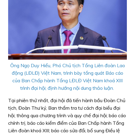
Ông Ngọ Duy Hiểu, Phó Chủ tịch Tổng Liên đoàn Lao
động (LĐLĐ) Việt Nam, trình bày tổng quát Báo cáo
của Ban Chấp hành Tổng LĐLĐ Việt Nam khoá XIII
trình đại hội; định hướng nội dung thảo luận.
Tại phiên thứ nhất, đại hội đã tiến hành bầu Đoàn Chủ
tịch, Đoàn Thư ký, Ban thẩm tra tư cách đại biểu đại
hội; thông qua chương trình và quy chế đại hội; báo cáo
chính trị, báo cáo kiểm điểm của Ban Chấp hành Tổng
Liên đoàn khoá XIII; báo cáo sửa đổi, bổ sung Điều lệ