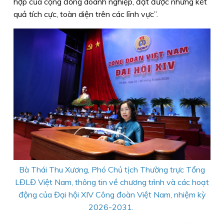
hợp của cộng đồng doanh nghiệp, đạt được những kết
quả tích cực, toàn diện trên các lĩnh vực”.
Bà Thái Thu Xương, Phó Chủ tịch Thường trực Tổng
LĐLĐ Việt Nam, thông tin về chương trình và các hoạt
động của Đại hội XIV Công đoàn Việt Nam, nhiệm kỳ
2026-2031.