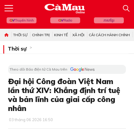
Truyền hình
Radio
ភាសាខ្មែរ
THỜI SỰ
CHÍNH TRỊ
KINH TẾ
XÃ HỘI
CẢI CÁCH HÀNH CHÍNH
Thời sự
Theo dõi Báo điện tử Cà Mau trên
Đại hội Công đoàn Việt Nam
lần thứ XIV: Khẳng định trí tuệ
và bản lĩnh của giai cấp công
nhân
03 tháng 06 2026 16:50