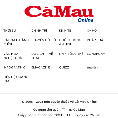
THỜI SỰ
CHÍNH TRỊ
KINH TẾ
XÃ HỘI
CẢI CÁCH HÀNH
CHUYỂN ĐỔI SỐ
QUỐC PHÒNG -
PHÁP LUẬT
CHÍNH
AN NINH
VĂN HÓA -
DU LỊCH - THỂ
NHỊP SỐNG TRẺ
LONGFORM
NGHỆ THUẬT
THAO
INFOGRAPHIC
EMAGAZINE
QUIZZ
ភាសាខ្មែរ
LIÊN HỆ QUẢNG
CÁO
© 2005 - 2023 Bản quyền thuộc về Cà Mau Online
Cơ quan chủ quản: Tỉnh ủy Cà Mau
Giấy phép xuất bản số 620/GP-BTTTT, ngày 24/12/2020