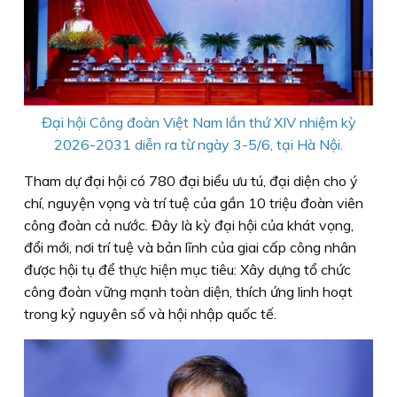
Đại hội Công đoàn Việt Nam lần thứ XIV nhiệm kỳ
2026-2031 diễn ra từ ngày 3-5/6, tại Hà Nội.
Tham dự đại hội có 780 đại biểu ưu tú, đại diện cho ý
chí, nguyện vọng và trí tuệ của gần 10 triệu đoàn viên
công đoàn cả nước. Đây là kỳ đại hội của khát vọng,
đổi mới, nơi trí tuệ và bản lĩnh của giai cấp công nhân
được hội tụ để thực hiện mục tiêu: Xây dựng tổ chức
công đoàn vững mạnh toàn diện, thích ứng linh hoạt
trong kỷ nguyên số và hội nhập quốc tế.