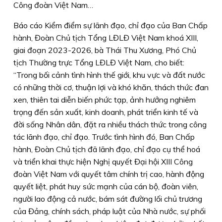
Công đoàn Việt Nam…
Báo cáo Kiểm điểm sự lãnh đạo, chỉ đạo của Ban Chấp
hành, Đoàn Chủ tịch Tổng LĐLĐ Việt Nam khoá XIII,
giai đoạn 2023-2026, bà Thái Thu Xương, Phó Chủ
tịch Thường trực Tổng LĐLĐ Việt Nam, cho biết:
“Trong bối cảnh tình hình thế giới, khu vực và đất nước
có những thời cơ, thuận lợi và khó khăn, thách thức đan
xen, thiên tai diễn biến phức tạp, ảnh hưởng nghiêm
trọng đến sản xuất, kinh doanh, phát triển kinh tế và
đời sống Nhân dân, đặt ra nhiều thách thức trong công
tác lãnh đạo, chỉ đạo. Trước tình hình đó, Ban Chấp
hành, Đoàn Chủ tịch đã lãnh đạo, chỉ đạo cụ thể hoá
và triển khai thực hiện Nghị quyết Đại hội XIII Công
đoàn Việt Nam với quyết tâm chính trị cao, hành động
quyết liệt, phát huy sức mạnh của cán bộ, đoàn viên,
người lao động cả nước, bám sát đường lối chủ trương
của Đảng, chính sách, pháp luật của Nhà nước, sự phối