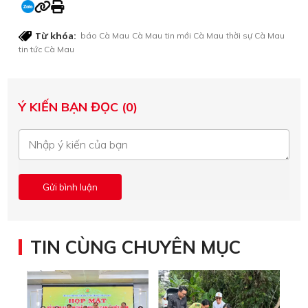
Từ khóa:
báo Cà Mau
Cà Mau
tin mới Cà Mau
thời sự Cà Mau
tin tức Cà Mau
Ý KIẾN BẠN ĐỌC (0)
TIN CÙNG CHUYÊN MỤC