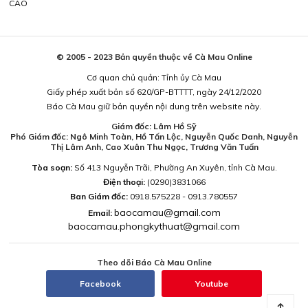
CÁO
© 2005 - 2023 Bản quyền thuộc về Cà Mau Online
Cơ quan chủ quản: Tỉnh ủy Cà Mau
Giấy phép xuất bản số 620/GP-BTTTT, ngày 24/12/2020
Báo Cà Mau giữ bản quyền nội dung trên website này.
Giám đốc: Lâm Hồ Sỹ
Phó Giám đốc: Ngô Minh Toàn, Hồ Tấn Lộc, Nguyễn Quốc Danh, Nguyễn
Thị Lâm Anh, Cao Xuân Thu Ngọc, Trương Văn Tuấn
Tòa soạn:
Số 413 Nguyễn Trãi, Phường An Xuyên, tỉnh Cà Mau.
Điện thoại:
(0290)3831066
Ban Giám đốc:
0918.575228 - 0913.780557
baocamau@gmail.com
Email:
baocamau.phongkythuat@gmail.com
Theo dõi Báo Cà Mau Online
Facebook
Youtube