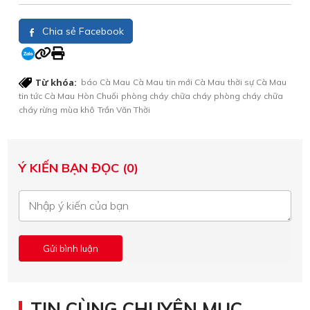
Chia sẻ Facebook
Từ khóa:
báo Cà Mau
Cà Mau
tin mới Cà Mau
thời sự Cà Mau
tin tức Cà Mau
Hòn Chuối
phòng cháy
chữa cháy
phòng cháy
chữa
cháy rừng
mùa khô
Trần Văn Thời
Ý KIẾN BẠN ĐỌC (0)
TIN CÙNG CHUYÊN MỤC