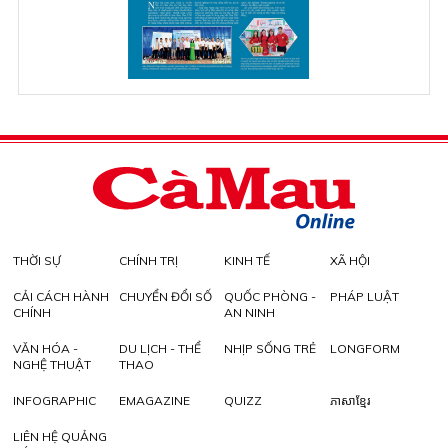
THỜI SỰ
CHÍNH TRỊ
KINH TẾ
XÃ HỘI
CẢI CÁCH HÀNH
CHUYỂN ĐỔI SỐ
QUỐC PHÒNG -
PHÁP LUẬT
CHÍNH
AN NINH
VĂN HÓA -
DU LỊCH - THỂ
NHỊP SỐNG TRẺ
LONGFORM
NGHỆ THUẬT
THAO
INFOGRAPHIC
EMAGAZINE
QUIZZ
ភាសាខ្មែរ
LIÊN HỆ QUẢNG