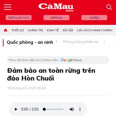
Truyền hình
Radio
ភាសាខ្មែរ
THỜI SỰ
CHÍNH TRỊ
KINH TẾ
XÃ HỘI
CẢI CÁCH HÀNH CHÍNH
Quốc phòng - an ninh
Phòng chống thiên tai
Bi
Theo dõi Báo điện tử Cà Mau trên
Ðảm bảo an toàn rừng trên
đảo Hòn Chuối
06 tháng 02 2025 06:08