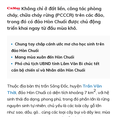
Không chỉ ở đất liền, công tác phòng
cháy, chữa cháy rừng (PCCCR) trên các đảo,
trong đó có đảo Hòn Chuối được chủ động
triển khai ngay từ đầu mùa khô.
Chung tay chắp cánh ước mơ cho học sinh trên
đảo Hòn Chuối
Mang mùa xuân đến Hòn Chuối
Phó chủ tịch UBND tỉnh Lâm Văn Bi chúc tết
cán bộ chiến sĩ và Nhân dân Hòn Chuối
Thuộc địa bàn thị trấn Sông Ðốc, huyện
Trần Văn
2
Thời
, đảo Hòn Chuối có diện tích khoảng 7 km
, với hệ
sinh thái đa dạng, phong phú, trong đó phần lớn là rừng
nguyên sinh tự nhiên, chủ yếu là các loài cây gỗ lớn
như: sao, dầu, gõ... cùng các loại cây bụi và dây leo; mùa