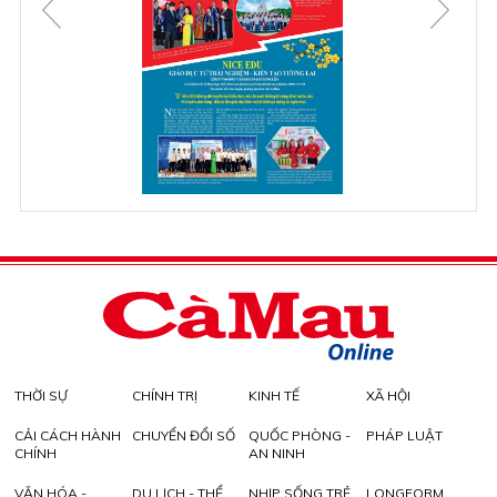
THỜI SỰ
CHÍNH TRỊ
KINH TẾ
XÃ HỘI
CẢI CÁCH HÀNH
CHUYỂN ĐỔI SỐ
QUỐC PHÒNG -
PHÁP LUẬT
CHÍNH
AN NINH
VĂN HÓA -
DU LỊCH - THỂ
NHỊP SỐNG TRẺ
LONGFORM