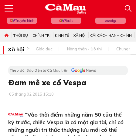
Truyền hình
Radio
ភាសាខ្មែរ
THỜI SỰ
CHÍNH TRỊ
KINH TẾ
XÃ HỘI
CẢI CÁCH HÀNH CHÍNH
Xã hội
Giáo dục
Nông thôn - Đô thị
Chung tay 
Theo dõi Báo điện tử Cà Mau trên
Ðam mê xe cổ Vespa
05 tháng 02 2015 15:10
“Vào thời điểm những năm 50 của thế
kỷ trước, chiếc Vespa là cả một gia tài, chỉ có
những người tri thức thượng lưu mới có thể