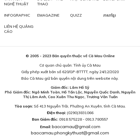
NGHỆ THUẬT
THAO
INFOGRAPHIC
EMAGAZINE
QUIZZ
ភាសាខ្មែរ
LIÊN HỆ QUẢNG
CÁO
© 2005 - 2023 Bản quyền thuộc về Cà Mau Online
Cơ quan chủ quản: Tỉnh ủy Cà Mau
Giấy phép xuất bản số 620/GP-BTTTT, ngày 24/12/2020
Báo Cà Mau giữ bản quyền nội dung trên website này.
Giám đốc: Lâm Hồ Sỹ
Phó Giám đốc: Ngô Minh Toàn, Hồ Tấn Lộc, Nguyễn Quốc Danh, Nguyễn
Thị Lâm Anh, Cao Xuân Thu Ngọc, Trương Văn Tuấn
Tòa soạn:
Số 413 Nguyễn Trãi, Phường An Xuyên, tỉnh Cà Mau.
Điện thoại:
(0290)3831066
Ban Giám đốc:
0918.575228 - 0913.780557
baocamau@gmail.com
Email:
baocamau.phongkythuat@gmail.com