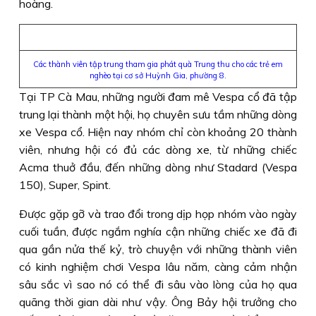
hoàng.
Các thành viên tập trung tham gia phát quà Trung thu cho các trẻ em
nghèo tại cơ sở Huỳnh Gia, phường 8.
Tại TP Cà Mau, những người đam mê Vespa cổ đã tập
trung lại thành một hội, họ chuyên sưu tầm những dòng
xe Vespa cổ. Hiện nay nhóm chỉ còn khoảng 20 thành
viên, nhưng hội có đủ các dòng xe, từ những chiếc
Acma thuở đầu, đến những dòng như Stadard (Vespa
150), Super, Spint.
Ðược gặp gỡ và trao đổi trong dịp họp nhóm vào ngày
cuối tuần, được ngắm nghía cận những chiếc xe đã đi
qua gần nửa thế kỷ, trò chuyện với những thành viên
có kinh nghiệm chơi Vespa lâu năm, càng cảm nhận
sâu sắc vì sao nó có thể đi sâu vào lòng của họ qua
quãng thời gian dài như vậy. Ông Bảy hội trưởng cho