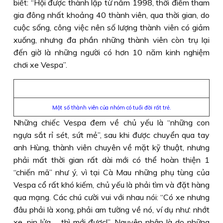
biết: “Hội được thành lập từ năm 1998, thời điểm tham
gia đông nhất khoảng 40 thành viên, qua thời gian, do
cuộc sống, công việc nên số lượng thành viên có giảm
xuống, nhưng đa phần những thành viên còn trụ lại
đến giờ là những người có hơn 10 năm kinh nghiệm
chơi xe Vespa”.
Một số thành viên của nhóm có tuổi đời rất trẻ.
Những chiếc Vespa đem về chủ yếu là “những con
ngựa sắt rỉ sét, sứt mẻ”, sau khi được chuyển qua tay
anh Hùng, thành viên chuyên về mặt kỹ thuật, nhưng
phải mất thời gian rất dài mới có thể hoàn thiện 1
“chiến mã” như ý, vì tại Cà Mau những phụ tùng của
Vespa cổ rất khó kiếm, chủ yếu là phải tìm và đặt hàng
qua mạng. Các chú cười vui với nhau nói: “Có xe nhưng
đâu phải là xong, phải am tường về nó, ví dụ như: nhớt
xe, pin lửa... thì mới được!”. Nguyên nhân là do những