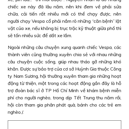
chiếc xe này đã lâu năm, nên khi đem về phải sửa
chữa, cải tiến rất nhiều mới có thể chạy được, nên
người chạy Vespa cổ phải nắm rõ những “căn bệnh” lặt
vặt của xe, nếu không bị trục trặc kỹ thuật giữa phố thì
sẽ tốn nhiều sức để dắt xe lắm.
Ngoài những câu chuyện xung quanh chiếc Vespa, các
thành viên cũng thường xuyên chia sẻ với nhau những
câu chuyện cuộc sống, giúp nhau tháo gỡ những khó
khăn. Ðược sự bảo trợ của cơ sở Huỳnh Gia thuộc Công
ty Nam Sương, hội thường xuyên tham gia những hoạt
động từ thiện, một trong các hoạt động gần đây là hỗ
trợ đoàn bác sĩ ở TP Hồ Chí Minh về khám bệnh miễn
phí cho người nghèo, trong dịp Tết Trung thu năm rồi,
hội còn tham gia phân phát quà, bánh cho các trẻ em
nghèo./.