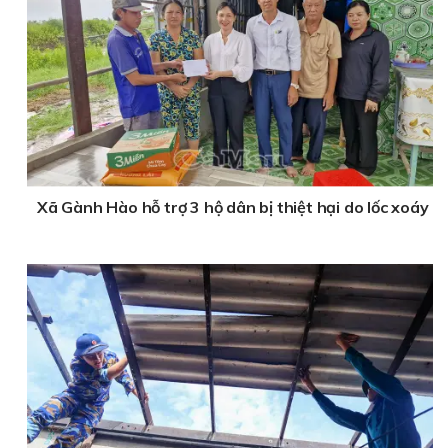
Xã Gành Hào hỗ trợ 3 hộ dân bị thiệt hại do lốc xoáy