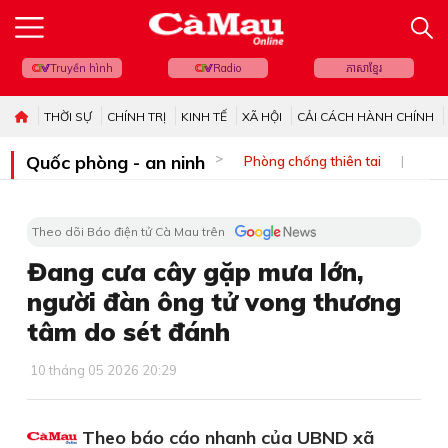
Truyền hình
Radio
ភាសាខ្មែរ
THỜI SỰ
CHÍNH TRỊ
KINH TẾ
XÃ HỘI
CẢI CÁCH HÀNH CHÍNH
Quốc phòng - an ninh
Phòng chống thiên tai
Bi
Theo dõi Báo điện tử Cà Mau trên
Đang cưa cây gặp mưa lớn,
người đàn ông tử vong thương
tâm do sét đánh
10 tháng 05 2026 20:29
Theo báo cáo nhanh của UBND xã