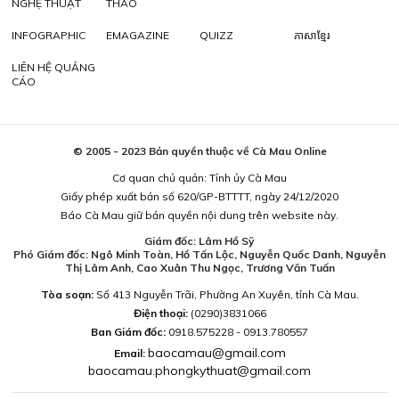
NGHỆ THUẬT
THAO
INFOGRAPHIC
EMAGAZINE
QUIZZ
ភាសាខ្មែរ
LIÊN HỆ QUẢNG
CÁO
© 2005 - 2023 Bản quyền thuộc về Cà Mau Online
Cơ quan chủ quản: Tỉnh ủy Cà Mau
Giấy phép xuất bản số 620/GP-BTTTT, ngày 24/12/2020
Báo Cà Mau giữ bản quyền nội dung trên website này.
Giám đốc: Lâm Hồ Sỹ
Phó Giám đốc: Ngô Minh Toàn, Hồ Tấn Lộc, Nguyễn Quốc Danh, Nguyễn
Thị Lâm Anh, Cao Xuân Thu Ngọc, Trương Văn Tuấn
Tòa soạn:
Số 413 Nguyễn Trãi, Phường An Xuyên, tỉnh Cà Mau.
Điện thoại:
(0290)3831066
Ban Giám đốc:
0918.575228 - 0913.780557
baocamau@gmail.com
Email:
baocamau.phongkythuat@gmail.com