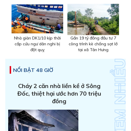
Nhà giàn DK1/10 kịp thời
Gần 19 tỷ đồng đầu tư 7
cấp cứu ngư dân nghi bị
công trình kè chống sạt lở
đột quỵ
tại xã Tân Hưng
NỔI BẬT 48 GIỜ
Cháy 2 căn nhà liền kề ở Sông
Đốc, thiệt hại ước hơn 70 triệu
đồng