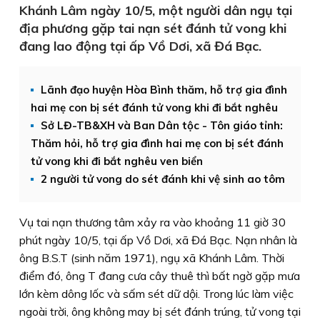
Khánh Lâm ngày 10/5, một người dân ngụ tại
địa phương gặp tai nạn sét đánh tử vong khi
đang lao động tại ấp Vồ Dơi, xã Đá Bạc.
Lãnh đạo huyện Hòa Bình thăm, hỗ trợ gia đình
hai mẹ con bị sét đánh tử vong khi đi bắt nghêu
Sở LĐ-TB&XH và Ban Dân tộc - Tôn giáo tỉnh:​
Thăm hỏi, hỗ trợ gia đình hai mẹ con bị sét đánh
tử vong khi đi bắt nghêu ven biển
2 người tử vong do sét đánh khi vệ sinh ao tôm
Vụ tai nạn thương tâm xảy ra vào khoảng 11 giờ 30
phút ngày 10/5, tại ấp Vồ Dơi, xã Đá Bạc. Nạn nhân là
ông B.S.T (sinh năm 1971), ngụ xã Khánh Lâm. Thời
điểm đó, ông T đang cưa cây thuê thì bất ngờ gặp mưa
lớn kèm dông lốc và sấm sét dữ dội. Trong lúc làm việc
ngoài trời, ông không may bị sét đánh trúng, tử vong tại