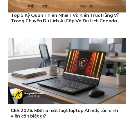
Top 5 Kỳ Quan Thiên Nhiên Và Kiến Trúc Hùng Vĩ
Trong Chuyến Du Lịch Ai Cập Và Du Lịch Canada
CES 2026: MSI ra mắt loạt laptop AI mới, tân sinh
viên cần biết gì?