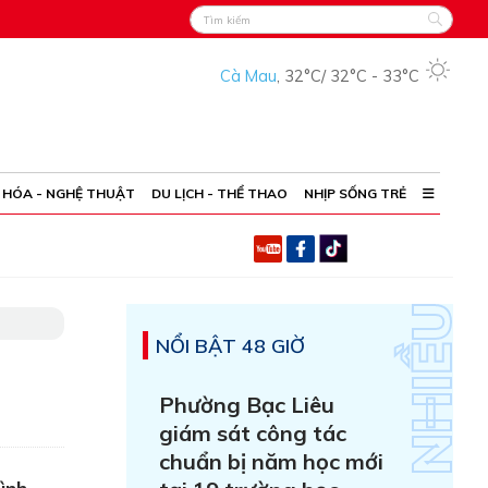
Cà Mau
,
32°C
/
32°C
-
33°C
 HÓA - NGHỆ THUẬT
DU LỊCH - THỂ THAO
NHỊP SỐNG TRẺ
NỔI BẬT 48 GIỜ
Phường Bạc Liêu
giám sát công tác
chuẩn bị năm học mới