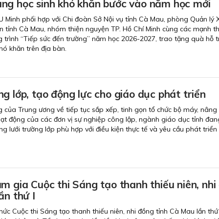
ng học sinh khó khăn bước vào năm học mới
 Minh phối hợp với Chi đoàn Sở Nội vụ tỉnh Cà Mau, phòng Quản lý 
n tỉnh Cà Mau, nhóm thiện nguyện TP. Hồ Chí Minh cùng các mạnh t
 trình “Tiếp sức đến trường” năm học 2026-2027, trao tặng quà hỗ t
hó khăn trên địa bàn.
g lớp, tạo động lực cho giáo dục phát triển
g của Trung ương về tiếp tục sắp xếp, tinh gọn tổ chức bộ máy, nâng
hoạt động của các đơn vị sự nghiệp công lập, ngành giáo dục tỉnh đan
 lưới trường lớp phù hợp với điều kiện thực tế và yêu cầu phát triển
m gia Cuộc thi Sáng tạo thanh thiếu niên, nhi
ần thứ I
hức Cuộc thi Sáng tạo thanh thiếu niên, nhi đồng tỉnh Cà Mau lần thứ 