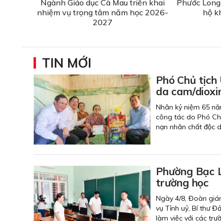
Ngành Giáo dục Cà Mau triển khai
Phước Long 
nhiệm vụ trọng tâm năm học 2026-
hộ k
2027
TIN MỚI
Phó Chủ tịch
da cam/dioxi
Nhân kỷ niệm 65 nă
công tác do Phó Ch
nạn nhân chất độc d
Phường Bạc L
trường học
Ngày 4/8, Đoàn giá
vụ Tỉnh uỷ, Bí thư 
làm việc với các tr