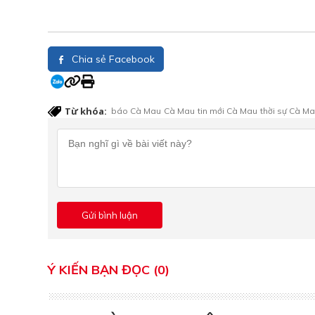
Chia sẻ Facebook
Từ khóa:
báo Cà Mau
Cà Mau
tin mới Cà Mau
thời sự Cà M
Ý KIẾN BẠN ĐỌC (0)