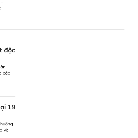
 -
ẻ
t độc
oàn
à các
ại 19
Thường
ra và