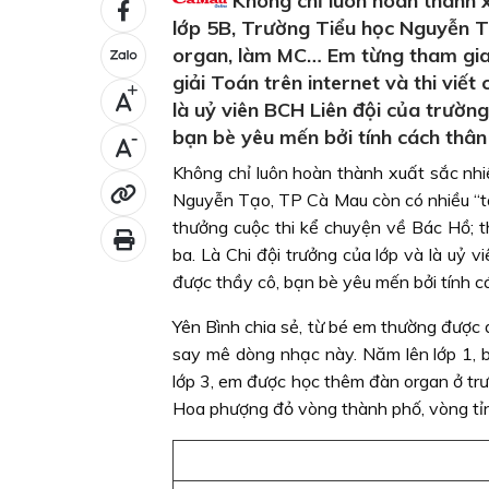
Không chỉ luôn hoàn thành x
lớp 5B, Trường Tiểu học Nguyễn Tạ
organ, làm MC… Em từng tham gia 
giải Toán trên internet và thi viế
+
là uỷ viên BCH Liên đội của trường
bạn bè yêu mến bởi tính cách thân t
-
Không chỉ luôn hoàn thành xuất sắc nhi
Nguyễn Tạo, TP Cà Mau còn có nhiều “tài
thưởng cuộc thi kể chuyện về Bác Hồ; th
ba. Là Chi đội trưởng của lớp và là uỷ 
được thầy cô, bạn bè yêu mến bởi tính các
Yên Bình chia sẻ, từ bé em thường được d
say mê dòng nhạc này. Năm lên lớp 1, b
lớp 3, em được học thêm đàn organ ở trườ
Hoa phượng đỏ vòng thành phố, vòng tỉnh