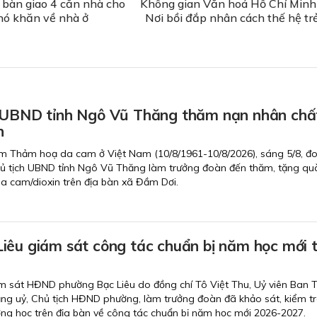
bàn giao 4 căn nhà cho
Không gian Văn hoá Hồ Chí Minh
hó khăn về nhà ở
Nơi bồi đắp nhân cách thế hệ tr
 UBND tỉnh Ngô Vũ Thăng thăm nạn nhân chấ
n
m Thảm hoạ da cam ở Việt Nam (10/8/1961-10/8/2026), sáng 5/8, đ
ủ tịch UBND tỉnh Ngô Vũ Thăng làm trưởng đoàn đến thăm, tặng qu
a cam/dioxin trên địa bàn xã Đầm Dơi.
iêu giám sát công tác chuẩn bị năm học mới t
m sát HĐND phường Bạc Liêu do đồng chí Tô Việt Thu, Uỷ viên Ban 
Đảng uỷ, Chủ tịch HĐND phường, làm trưởng đoàn đã khảo sát, kiểm t
ường học trên địa bàn về công tác chuẩn bị năm học mới 2026-2027.