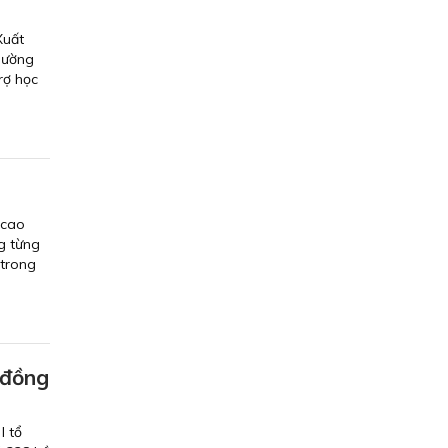
Xuất
hường
rợ học
 cao
g từng
 trong
 đồng
I tổ