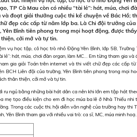
uất sắc nhiệm vụ học tập, cô học trò nhỏ Đặng Yên B
o, TP Cà Mau còn có nhiều “tài lẻ”: hát, múa, chơi đ
và đoạt giải thưởng cuộc thi kể chuyện về Bác Hồ; t
t chữ đẹp các cấp từ năm lớp ba. Là Chi đội trưởng của
, Yên Bình tiên phong trong mọi hoạt động, được thầy
hiện, cởi mở và tự tin.
ệm vụ học tập, cô học trò nhỏ Đặng Yên Bình, lớp 5B, Trường 
 lẻ”: hát, múa, chơi đàn organ, làm MC… Em từng tham gia và đ
am gia giải Toán trên internet và thi viết chữ đẹp các cấp từ
viên BCH Liên đội của trường, Yên Bình tiên phong trong mọi h
h thân thiện, cởi mở và tự tin.
ì ru ngủ bằng những bài hát dân ca nên khi lớn em tập hát the
a mẹ tạo điều kiện cho em đi học múa ba lê ở Nhà Thiếu nhi t
ng. Trong các cuộc thi, hội diễn văn nghệ của trường hay thi 
, Yên Bình tham gia với nhiều vai trò: ca sĩ, MC, múa minh hoạ