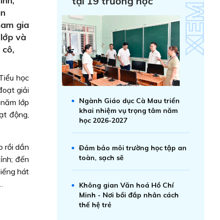
ình,
tại 19 trường học
àn
ham gia
 lớp và
 cô,
Tiểu học
oạt giải
Ngành Giáo dục Cà Mau triển
 năm lớp
khai nhiệm vụ trọng tâm năm
oạt động,
học 2026-2027
o rồi dần
Ðảm bảo môi trường học tập an
toàn, sạch sẽ
ỉnh; đến
Tiếng hát
…
Không gian Văn hoá Hồ Chí
Minh - Nơi bồi đắp nhân cách
thế hệ trẻ