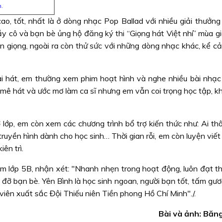
.
ao, tốt, nhất là ở dòng nhạc Pop Ballad với nhiều giải thưởng
ầy cô và bạn bè ủng hộ đăng ký thi “Giọng hát Việt nhí” mùa g
n giọng, ngoài ra còn thử sức với những dòng nhạc khác, kể cả
ài hát, em thường xem phim hoạt hình và nghe nhiều bài nhạc
 mê hát và ước mơ làm ca sĩ nhưng em vẫn coi trọng học tập, k
 lớp, em còn xem các chương trình bổ trợ kiến thức như: Ai th
truyền hình dành cho học sinh… Thời gian rỗi, em còn luyện viế
ên trì.
ệm lớp 5B, nhận xét: "Nhanh nhẹn trong hoạt động, luôn đạt th
 đỡ bạn bè. Yên Bình là học sinh ngoan, người bạn tốt, tấm gư
viên xuất sắc Đội Thiếu niên Tiền phong Hồ Chí Minh"./.
Bài và ảnh: Băn