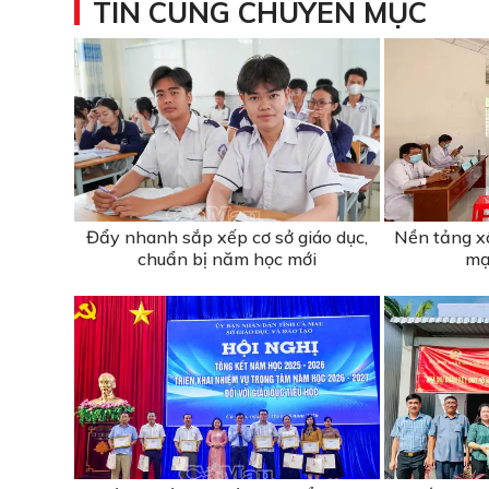
TIN CÙNG CHUYÊN MỤC
Đẩy nhanh sắp xếp cơ sở giáo dục,
Nền tảng x
chuẩn bị năm học mới
mạ