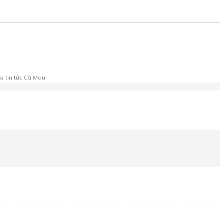
au
tin tức Cà Mau