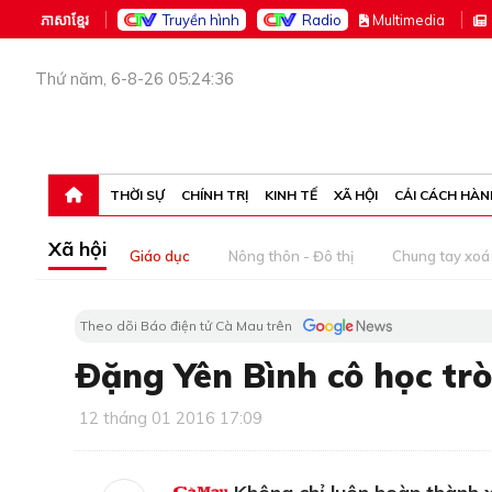
ភាសាខ្មែរ
Truyền hình
Radio
M
ultimedia
Thứ năm, 6-8-26 05:24:36
THỜI SỰ
CHÍNH TRỊ
KINH TẾ
XÃ HỘI
CẢI CÁCH HÀN
Xã hội
Giáo dục
Nông thôn - Đô thị
Chung tay xoá 
Theo dõi Báo điện tử Cà Mau trên
Ðặng Yên Bình cô học trò
12 tháng 01 2016 17:09