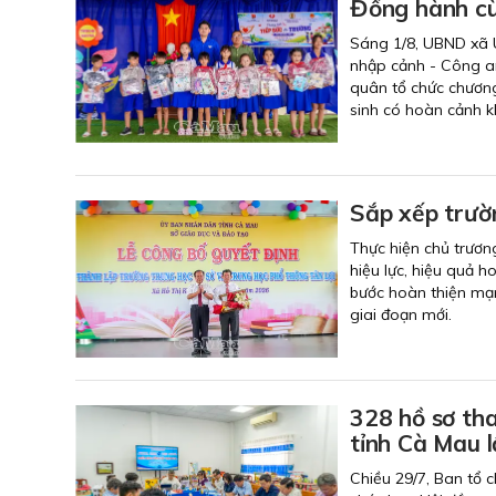
Đồng hành cù
Sáng 1/8, UBND xã U
nhập cảnh - Công a
quân tổ chức chương
sinh có hoàn cảnh k
Sắp xếp trườn
Thực hiện chủ trươn
hiệu lực, hiệu quả 
bước hoàn thiện mạng
giai đoạn mới.
328 hồ sơ tha
tỉnh Cà Mau l
Chiều 29/7, Ban tổ c