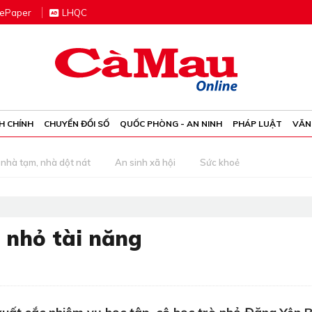
e
P
aper
LHQC
H CHÍNH
CHUYỂN ĐỔI SỐ
QUỐC PHÒNG - AN NINH
PHÁP LUẬT
VĂN
nhà tạm, nhà dột nát
An sinh xã hội
Sức khoẻ
 nhỏ tài năng