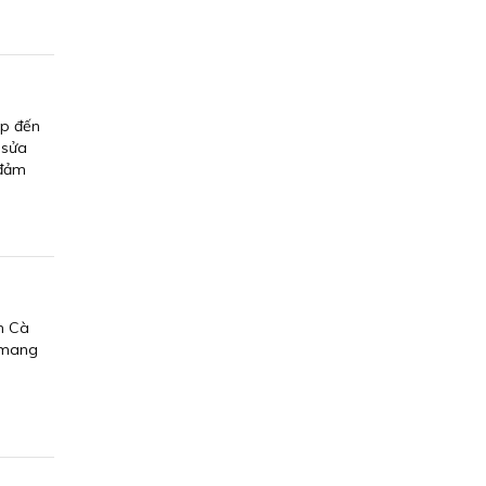
ếp đến
 sửa
 đảm
h Cà
 mang