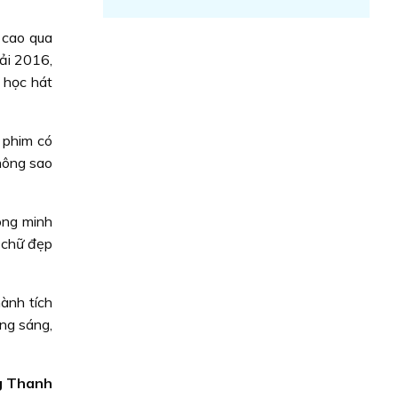
 cao qua
iải 2016,
 học hát
 phim có
hông sao
ông minh
t chữ đẹp
ành tích
ơng sáng,
g Thanh