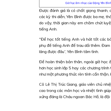
Giờ học âm nhạc của Đặng Yên Bình
Được đánh giá là có chất giọng thanh, c
các kỳ thi diễn, Yên Bình được ba mẹ, th
do vậy, thời gian này em chăm chút luyệ
tiếng Anh.
"Để học tốt tiếng Anh và hát tốt các b
phụ đề tiếng Anh để trau dồi thêm. Đam
lãng được đâu”, Yên Bình tâm tình.
Để hoàn thiện bản thân, ngoài giờ học ở
hơn học sinh lớp 5 hay các chương trình 
như một phương thức rèn tính cẩn thận, ki
Cô Lê Thị Trúc Giang, giáo viên chủ nhi
cao trong các môn học và nhiệt tình giúp
xứng đáng là Cháu ngoan Bác Hồ, là đội 