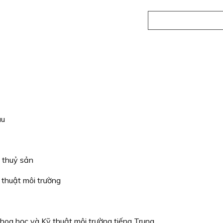
au
g thuỷ sản
 thuật môi trường
Khoa học và Kỹ thuật môi trường tiếng Trung