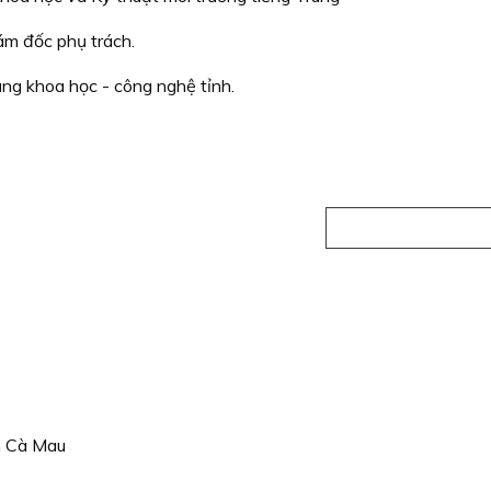
ám đốc phụ trách.
ụng khoa học - công nghệ tỉnh.
h Cà Mau