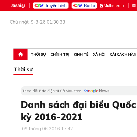
ភាសាខ្មែរ
Truyền hình
Radio
M
ultimedia
Chủ nhật, 9-8-26 01:30:33
THỜI SỰ
CHÍNH TRỊ
KINH TẾ
XÃ HỘI
CẢI CÁCH HÀN
Thời sự
Theo dõi Báo điện tử Cà Mau trên
Danh sách đại biểu Quốc
kỳ 2016-2021
09 tháng 06 2016 17:42