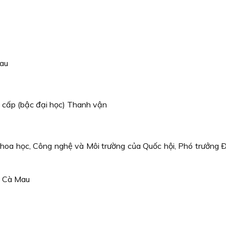
Mau
 cấp (bậc đại học) Thanh vận
Khoa học, Công nghệ và Môi trường của Quốc hội, Phó trưởng 
nh Cà Mau