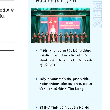
Bộ binh (KTT) 46
oá XIV.
ểu.
Triển khai công tác bồi thường,
tái định cư dự án cầu kết nối
Bệnh viện Đa khoa Cà Mau với
Quốc lộ 1
Đẩy nhanh tiến độ, phấn đấu
hoàn thành sớm dự án tu bổ Di
tích lịch sử Đình Tân Long
Bí thư Tỉnh uỷ Nguyễn Hồ Hải