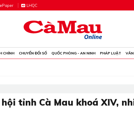
e
P
aper
LHQC
H CHÍNH
CHUYỂN ĐỔI SỐ
QUỐC PHÒNG - AN NINH
PHÁP LUẬT
VĂN
 hội tỉnh Cà Mau khoá XIV, n