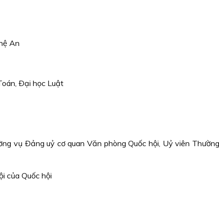
ghệ An
Toán, Ðại học Luật
ờng vụ Ðảng uỷ cơ quan Văn phòng Quốc hội, Uỷ viên Thường
ội của Quốc hội