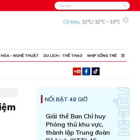
Cà Mau
,
32°C
/
32°C
-
33°C
 HÓA - NGHỆ THUẬT
DU LỊCH - THỂ THAO
NHỊP SỐNG TRẺ
NỔI BẬT 48 GIỜ
hiệm
Giải thể Ban Chỉ huy
Phòng thủ khu vực,
thành lập Trung đoàn