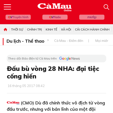
Truyền hình
Radio
ភាសាខ្មែរ
THỜI SỰ
CHÍNH TRỊ
KINH TẾ
XÃ HỘI
CẢI CÁCH HÀNH CHÍNH
Du lịch - Thể thao
Cà Mau - Điểm đến
Mọi miền đ
Theo dõi Báo điện tử Cà Mau trên
Đấu bù vòng 28 NHA: đại tiệc
cống hiến
16 tháng 05 2017 08:42
(CMO) Dù đã chính thức vô địch từ vòng
đấu trước, nhưng với bản lĩnh của một đội