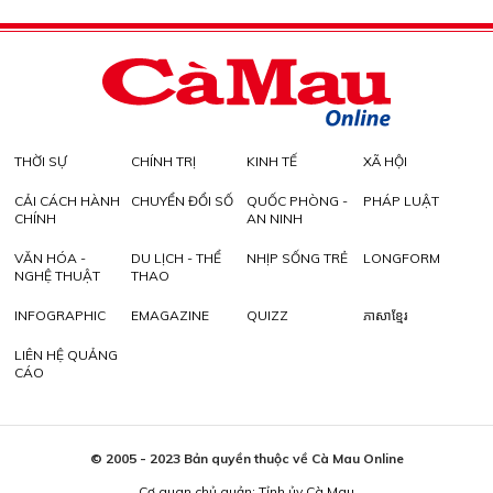
THỜI SỰ
CHÍNH TRỊ
KINH TẾ
XÃ HỘI
CẢI CÁCH HÀNH
CHUYỂN ĐỔI SỐ
QUỐC PHÒNG -
PHÁP LUẬT
CHÍNH
AN NINH
VĂN HÓA -
DU LỊCH - THỂ
NHỊP SỐNG TRẺ
LONGFORM
NGHỆ THUẬT
THAO
INFOGRAPHIC
EMAGAZINE
QUIZZ
ភាសាខ្មែរ
LIÊN HỆ QUẢNG
CÁO
© 2005 - 2023 Bản quyền thuộc về Cà Mau Online
Cơ quan chủ quản: Tỉnh ủy Cà Mau