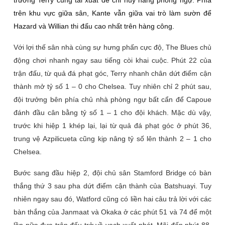
trưởng Terry cũng tái xuất để chỉ huy hàng phòng ngự. Phía
trên khu vực giữa sân, Kante vẫn giữa vai trò làm sườn để
Hazard và Willian thi đấu cao nhất trên hàng công.
Với lợi thế sân nhà cùng sự hưng phấn cực độ, The Blues chủ
động chơi nhanh ngay sau tiếng còi khai cuộc. Phút 22 của
trận đấu, từ quả đá phạt góc, Terry nhanh chân dứt điểm cận
thành mở tỷ số 1 – 0 cho Chelsea. Tuy nhiên chỉ 2 phút sau,
đội trưởng bên phía chủ nhà phòng ngự bất cẩn để Capoue
đánh đầu cân bằng tỷ số 1 – 1 cho đội khách. Mặc dù vậy,
trước khi hiệp 1 khép lại, lại từ quả đá phạt góc ở phút 36,
trung vệ Azpilicueta cũng kịp nâng tỷ số lên thành 2 – 1 cho
Chelsea.
Bước sang đầu hiệp 2, đội chủ sân Stamford Bridge có bàn
thắng thứ 3 sau pha dứt điểm cận thành của Batshuayi. Tuy
nhiên ngay sau đó, Watford cũng có liền hai câu trả lời với các
bàn thắng của Janmaat và Okaka ở các phút 51 và 74 để một