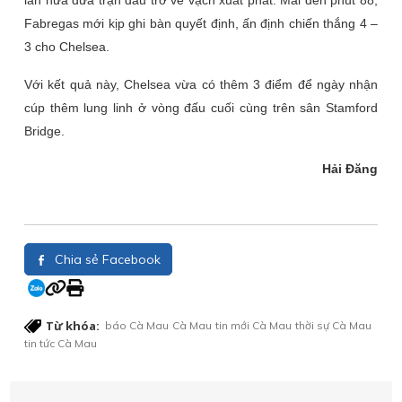
lần nữa đưa trận đấu trở về vạch xuất phát. Mãi đến phút 88,
Fabregas mới kịp ghi bàn quyết định, ấn định chiến thắng 4 –
3 cho Chelsea.
Với kết quả này, Chelsea vừa có thêm 3 điểm để ngày nhận
cúp thêm lung linh ở vòng đấu cuối cùng trên sân Stamford
Bridge.
Hải Đăng
Chia sẻ Facebook
Từ khóa:
báo Cà Mau
Cà Mau
tin mới Cà Mau
thời sự Cà Mau
tin tức Cà Mau