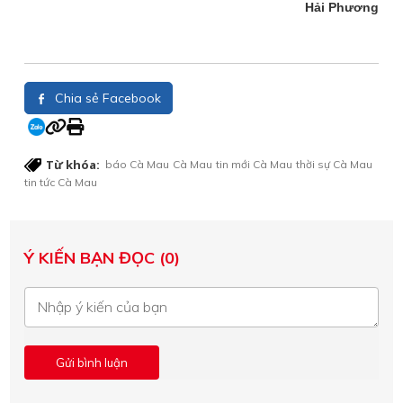
Hải Phương
Chia sẻ Facebook
Từ khóa:
báo Cà Mau
Cà Mau
tin mới Cà Mau
thời sự Cà Mau
tin tức Cà Mau
Ý KIẾN BẠN ĐỌC (0)