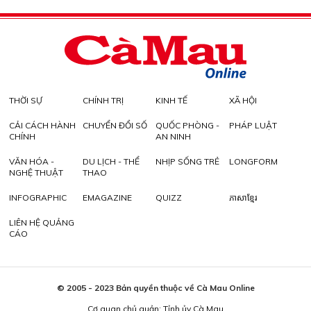
THỜI SỰ
CHÍNH TRỊ
KINH TẾ
XÃ HỘI
CẢI CÁCH HÀNH
CHUYỂN ĐỔI SỐ
QUỐC PHÒNG -
PHÁP LUẬT
CHÍNH
AN NINH
VĂN HÓA -
DU LỊCH - THỂ
NHỊP SỐNG TRẺ
LONGFORM
NGHỆ THUẬT
THAO
INFOGRAPHIC
EMAGAZINE
QUIZZ
ភាសាខ្មែរ
LIÊN HỆ QUẢNG
CÁO
© 2005 - 2023 Bản quyền thuộc về Cà Mau Online
Cơ quan chủ quản: Tỉnh ủy Cà Mau