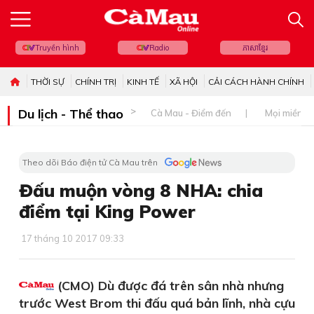
Truyền hình
Radio
ភាសាខ្មែរ
THỜI SỰ
CHÍNH TRỊ
KINH TẾ
XÃ HỘI
CẢI CÁCH HÀNH CHÍNH
Du lịch - Thể thao
Cà Mau - Điểm đến
Mọi miền đ
Theo dõi Báo điện tử Cà Mau trên
Đấu muộn vòng 8 NHA: chia
điểm tại King Power
17 tháng 10 2017 09:33
(CMO) Dù được đá trên sân nhà nhưng
trước West Brom thi đấu quá bản lĩnh, nhà cựu