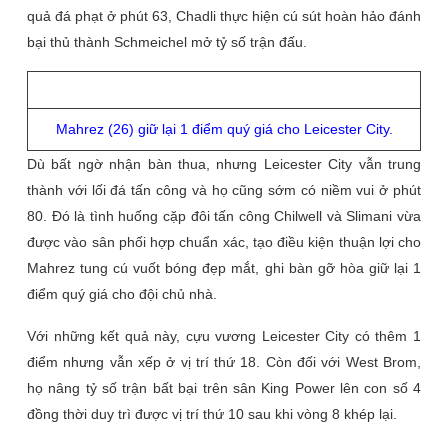
quả đá phạt ở phút 63, Chadli thực hiện cú sút hoàn hảo đánh
bại thủ thành Schmeichel mở tỷ số trận đấu.
Mahrez (26) giữ lại 1 điểm quý giá cho Leicester City.
Dù bất ngờ nhận bàn thua, nhưng Leicester City vẫn trung
thành với lối đá tấn công và họ cũng sớm có niềm vui ở phút
80. Đó là tình huống cặp đôi tấn công Chilwell và Slimani vừa
được vào sân phối hợp chuẩn xác, tạo điều kiện thuận lợi cho
Mahrez tung cú vuốt bóng đẹp mắt, ghi bàn gỡ hòa giữ lại 1
điểm quý giá cho đội chủ nhà.
Với những kết quả này, cựu vương Leicester City có thêm 1
điểm nhưng vẫn xếp ở vị trí thứ 18. Còn đối với West Brom,
họ nâng tỷ số trận bất bại trên sân King Power lên con số 4
đồng thời duy trì được vị trí thứ 10 sau khi vòng 8 khép lại.