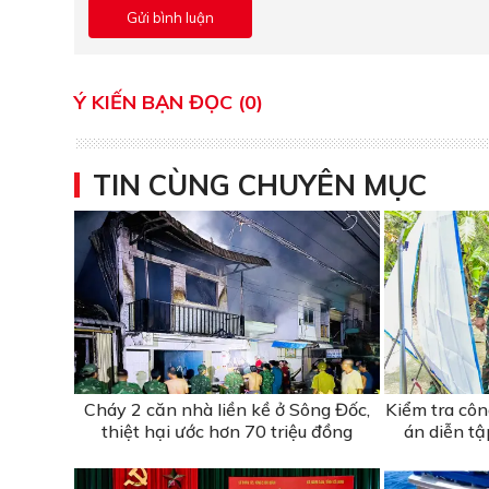
Ý KIẾN BẠN ĐỌC (0)
TIN CÙNG CHUYÊN MỤC
Cháy 2 căn nhà liền kề ở Sông Đốc,
Kiểm tra cô
thiệt hại ước hơn 70 triệu đồng
án diễn t