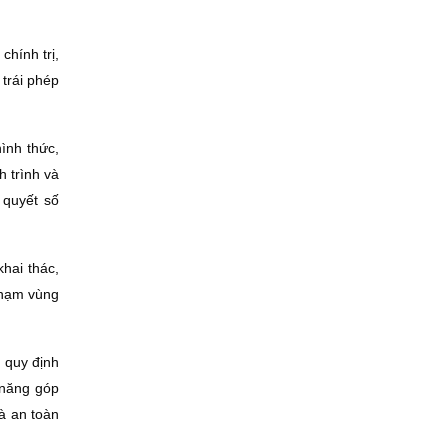
chính trị,
trái phép
ình thức,
h trình và
 quyết số
hai thác,
 phạm vùng
 quy định
 năng góp
và an toàn