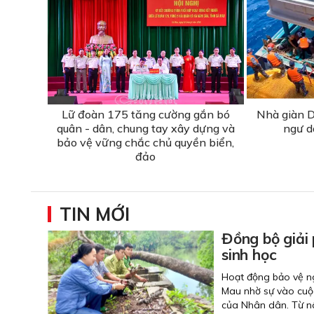
Lữ đoàn 175 tăng cường gắn bó
Nhà giàn D
quân - dân, chung tay xây dựng và
ngư d
bảo vệ vững chắc chủ quyền biển,
đảo
TIN MỚI
Đồng bộ giải 
sinh học
Hoạt động bảo vệ ng
Mau nhờ sự vào cuộc
của Nhân dân. Từ nâ