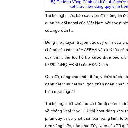
Bộ Tư lệnh Vùng Cảnh sát biển 4 tổ chức
kết thực hiện đúng quy định tron
Tại hội nghị, các báo cáo viên đã thông tin đế
quan hệ đối ngoại của Việt Nam với các nước
của ngư dân ta.
Đồng thời, tuyên truyền các quy định của phá
chế tài của các nước ASEAN về xử lý tàu cá nư
quy trình, thủ tục hỗ trợ cước thuê bao dị
03/2021/NQ-HĐND của HĐND tỉnh…
Qua đó, nâng cao nhận thức, ý thức trách nh
đánh bắt thủy hải sản, góp phần ngăn chặn, g
biển nước ngoài.
Tại hội nghị, 51 chủ tàu cá trên địa bàn thị
về chống khai thác IUU khi hoạt động khai t
phần duy trì sự phát triển bền vững kinh tế b
trên vùng biển, đảo phía Tây Nam của Tổ qu