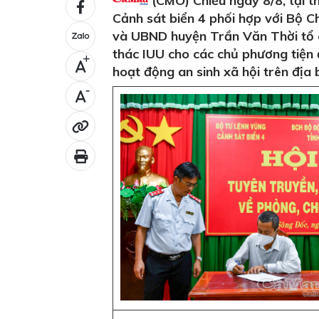
(CMO) Chiều ngày 8/8, tại t
Cảnh sát biển 4 phối hợp với Bộ C
và UBND huyện Trần Văn Thời tổ c
thác IUU cho các chủ phương tiện 
+
hoạt động an sinh xã hội trên địa 
-