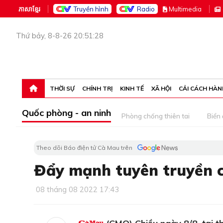
ភាសាខ្មែរ
Truyền hình
Radio
M
ultimedia
Thứ bảy, 8-8-26 20:51:28
THỜI SỰ
CHÍNH TRỊ
KINH TẾ
XÃ HỘI
CẢI CÁCH HÀN
Quốc phòng - an ninh
Phòng chống thiên tai
Biển
Theo dõi Báo điện tử Cà Mau trên
Đẩy mạnh tuyên truyền c
08 tháng 08 2022 17:43