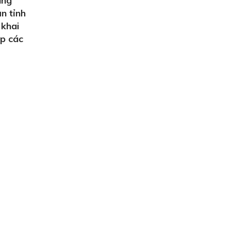
ùng
n tỉnh
 khai
ợp các