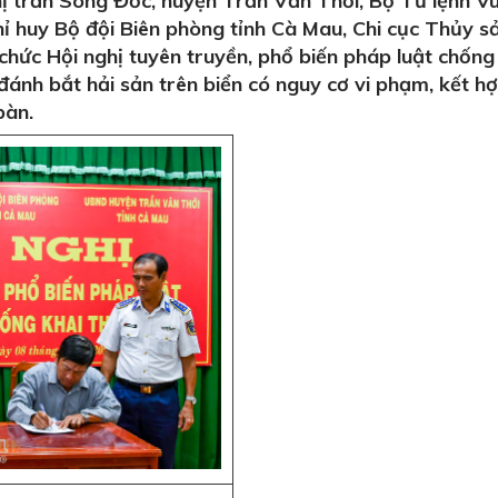
hị trấn Sông Đốc, huyện Trần Văn Thời, Bộ Tư lệnh V
hỉ huy Bộ đội Biên phòng tỉnh Cà Mau, Chi cục Thủy sả
hức Hội nghị tuyên truyền, phổ biến pháp luật chống
đánh bắt hải sản trên biển có nguy cơ vi phạm, kết h
bàn.