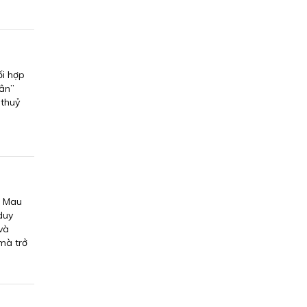
ối hợp
dân”
 thuỷ
à Mau
duy
và
mà trở