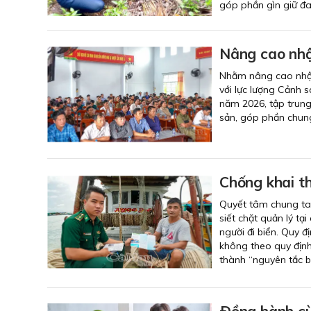
góp phần gìn giữ đa
Nâng cao nhậ
Nhằm nâng cao nhận
với lực lượng Cảnh 
năm 2026, tập trung
sản, góp phần chung
Chống khai t
Quyết tâm chung ta
siết chặt quản lý tạ
người đi biển. Quy 
không theo quy định
thành “nguyên tắc bắ
Ðồng hành cù