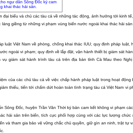
 cho ngư dân Sông Đốc ký cam
g khai thác hải sản.
n đại biểu và chủ các tàu cá về những tác động, ảnh hưởng tới kinh tế, 
 láng giềng từ những vi phạm vùng biển nước ngoài khai thác hải sản 
p luật Việt Nam về phòng, chống khai thác IUU; quy định pháp luật, h
ớc ngoài vi phạm; quy định về lắp đặt, vận hành thiết bị giám sát hàn
ch vụ giám sát hành trình tàu cá trên địa bàn tỉnh Cà Mau theo Nghị
iệm của các chủ tàu cá về việc chấp hành pháp luật trong hoạt động k
iảm thiểu, tiến tới chấm dứt hoàn toàn tình trạng tàu cá Việt Nam vi
 trấn Sông Đốc, huyện Trần Văn Thời ký bản cam kết không vi phạm các
hác hải sản trên biển, tích cực phối hợp cùng với các lực lượng chức
iển và tham gia bảo vệ vững chắc chủ quyền, giữ gìn an ninh, trật tự 
ốc.