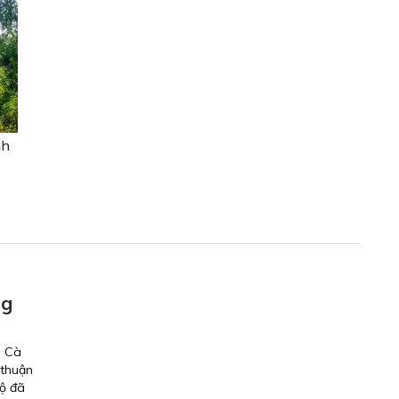
nh
ng
i Cà
 thuận
bộ đã