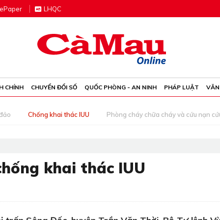
e
P
aper
LHQC
H CHÍNH
CHUYỂN ĐỔI SỐ
QUỐC PHÒNG - AN NINH
PHÁP LUẬT
VĂN
 đảo
Chống khai thác IUU
Phòng cháy chữa cháy và cứu nạn cứ
hống khai thác IUU