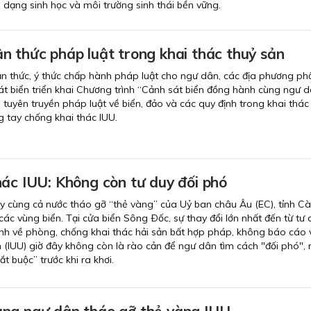
 dạng sinh học và môi trường sinh thái bền vững.
n thức pháp luật trong khai thác thuỷ sản
 thức, ý thức chấp hành pháp luật cho ngư dân, các địa phương ph
sát biển triển khai Chương trình “Cảnh sát biển đồng hành cùng ngư 
 tuyên truyền pháp luật về biển, đảo và các quy định trong khai thác
 tay chống khai thác IUU.
hác IUU: Không còn tư duy đối phó
y cùng cả nước tháo gỡ “thẻ vàng” của Uỷ ban châu Âu (EC), tỉnh C
i các vùng biển. Tại cửa biển Sông Ðốc, sự thay đổi lớn nhất đến từ tư 
định về phòng, chống khai thác hải sản bất hợp pháp, không báo cáo 
 (IUU) giờ đây không còn là rào cản để ngư dân tìm cách "đối phó", 
t buộc” trước khi ra khơi.
ng ngư dân tháo gỡ thẻ vàng IUU