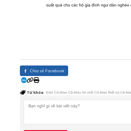
suất quà cho các hộ gia đình ngư dân nghèo có
Chia sẻ Facebook
Từ khóa:
báo Cà Mau
Cà Mau
tin mới Cà Mau
thời sự Cà M