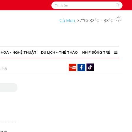
Cà Mau
,
32°C
/
32°C
-
33°C
 HÓA - NGHỆ THUẬT
DU LỊCH - THỂ THAO
NHỊP SỐNG TRẺ
u hộ