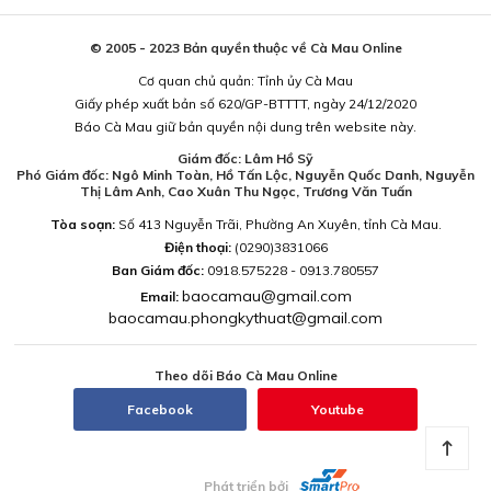
© 2005 - 2023 Bản quyền thuộc về Cà Mau Online
Cơ quan chủ quản: Tỉnh ủy Cà Mau
Giấy phép xuất bản số 620/GP-BTTTT, ngày 24/12/2020
Báo Cà Mau giữ bản quyền nội dung trên website này.
Giám đốc: Lâm Hồ Sỹ
Phó Giám đốc: Ngô Minh Toàn, Hồ Tấn Lộc, Nguyễn Quốc Danh, Nguyễn
Thị Lâm Anh, Cao Xuân Thu Ngọc, Trương Văn Tuấn
Tòa soạn:
Số 413 Nguyễn Trãi, Phường An Xuyên, tỉnh Cà Mau.
Điện thoại:
(0290)3831066
Ban Giám đốc:
0918.575228 - 0913.780557
baocamau@gmail.com
Email:
baocamau.phongkythuat@gmail.com
Theo dõi Báo Cà Mau Online
Facebook
Youtube
Phát triển bởi