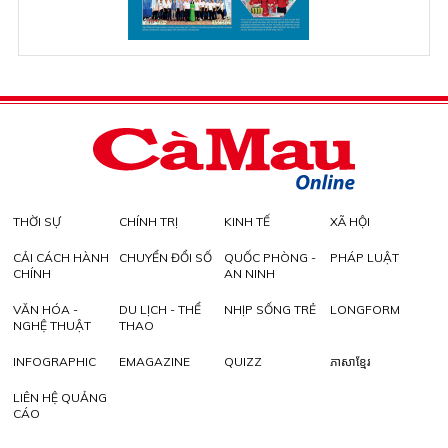
THỜI SỰ
CHÍNH TRỊ
KINH TẾ
XÃ HỘI
CẢI CÁCH HÀNH
CHUYỂN ĐỔI SỐ
QUỐC PHÒNG -
PHÁP LUẬT
CHÍNH
AN NINH
VĂN HÓA -
DU LỊCH - THỂ
NHỊP SỐNG TRẺ
LONGFORM
NGHỆ THUẬT
THAO
INFOGRAPHIC
EMAGAZINE
QUIZZ
ភាសាខ្មែរ
LIÊN HỆ QUẢNG
CÁO