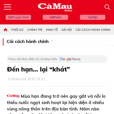
Truyền hình
Radio
ភាសាខ្មែរ
THỜI SỰ
CHÍNH TRỊ
KINH TẾ
XÃ HỘI
CẢI CÁCH HÀNH CHÍNH
Cải cách hành chính
Theo dõi Báo điện tử Cà Mau trên
Đến hạn… lại “khát”
21 tháng 04 2015 16:13
Mùa hạn đang trở nên gay gắt và nỗi lo
thiếu nước ngọt sinh hoạt lại hiện diện ở nhiều
vùng nông thôn trên địa bàn tỉnh. Năm nào