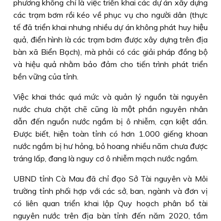
phương không chỉ là việc triển khai các dự án xây dựng
các trạm bơm rồi kéo về phục vụ cho người dân (thực
tế đã triển khai nhưng nhiều dự án không phát huy hiệu
quả, điển hình là các trạm bơm được xây dựng trên địa
bàn xã Biển Bạch), mà phải có các giải pháp đồng bộ
và hiệu quả nhằm bảo đảm cho tiến trình phát triển
bền vững của tỉnh.
Việc khai thác quá mức và quản lý nguồn tài nguyên
nước chưa chặt chẽ cũng là một phần nguyên nhân
dẫn đến nguồn nước ngầm bị ô nhiễm, cạn kiệt dần.
Ðược biết, hiện toàn tỉnh có hơn 1.000 giếng khoan
nước ngầm bị hư hỏng, bỏ hoang nhiều năm chưa được
tráng lấp, đang là nguy cơ ô nhiễm mạch nước ngầm.
UBND tỉnh Cà Mau đã chỉ đạo Sở Tài nguyên và Môi
trường tỉnh phối hợp với các sở, ban, ngành và đơn vị
có liên quan triển khai lập Quy hoạch phân bổ tài
nguyên nước trên địa bàn tỉnh đến năm 2020, tầm