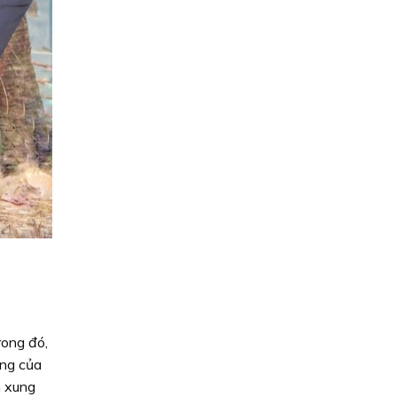
rong đó,
ang của
n xung