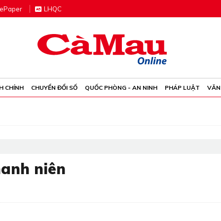
e
P
aper
LHQC
H CHÍNH
CHUYỂN ĐỔI SỐ
QUỐC PHÒNG - AN NINH
PHÁP LUẬT
VĂN
anh niên