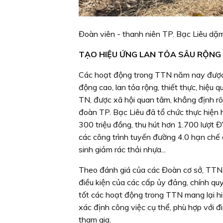
Đoàn viên - thanh niên TP. Bạc Liêu dặm
TẠO HIỆU ỨNG LAN TỎA SÂU RỘNG
Các hoạt động trong TTN năm nay được Đ
động cao, lan tỏa rộng, thiết thực, hiệu
TN, được xã hội quan tâm, khẳng định rõ 
đoàn TP. Bạc Liêu đã tổ chức thực hiện h
300 triệu đồng, thu hút hơn 1.700 lượt Đ
các công trình tuyến đường 4.0 hạn chế d
sinh giảm rác thải nhựa...
Theo đánh giá của các Đoàn cơ sở, TTN đ
điều kiện của các cấp ủy đảng, chính q
tốt các hoạt động trong TTN mang lại hi
xác định công việc cụ thể, phù hợp với đ
tham gia.