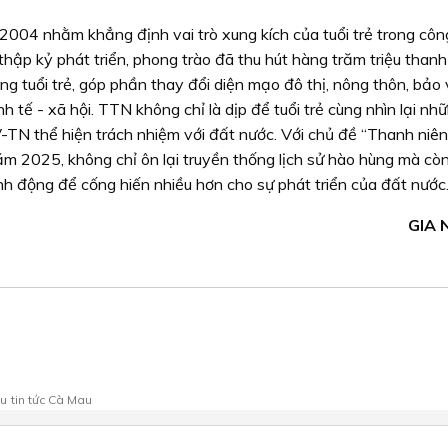
004 nhằm khẳng định vai trò xung kích của tuổi trẻ trong côn
hập kỷ phát triển, phong trào đã thu hút hàng trăm triệu thanh
rong tuổi trẻ, góp phần thay đổi diện mạo đô thị, nông thôn, bảo
nh tế - xã hội. TTN không chỉ là dịp để tuổi trẻ cùng nhìn lại n
-TN thể hiện trách nhiệm với đất nước. Với chủ đề “Thanh niê
ăm 2025, không chỉ ôn lại truyền thống lịch sử hào hùng mà còn
nh động để cống hiến nhiều hơn cho sự phát triển của đất nước
GIA 
au
tin tức Cà Mau