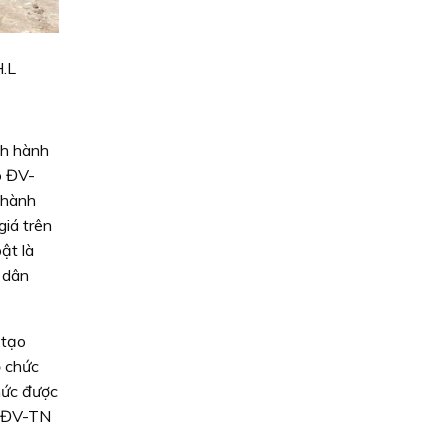
H.L
nh hành
o ĐV-
 Thành
giá trên
ật là
ợ dân
 tạo
ổ chức
hức được
ảo ĐV-TN