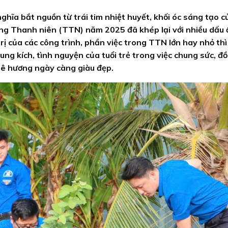
hĩa bắt nguồn từ trái tim nhiệt huyết, khối óc sáng tạo c
ng Thanh niên (TTN) năm 2025 đã khép lại với nhiều dấu 
trị của các công trình, phần việc trong TTN lớn hay nhỏ th
ng kích, tình nguyện của tuổi trẻ trong việc chung sức, đ
uê hương ngày càng giàu đẹp.