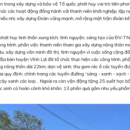
ên trong xây dựng và bảo vệ Tổ quốc; phát huy vai trò tiên pho
hức các hoạt động đồng hành với thanh niên khởi nghiệp, lập n
 thiếu nhi; xây dựng Đoàn vững mạnh, mở rộng mặt trận đoàn kế
hát huy tinh thần xung kích, tình nguyện, sáng tạo của ĐV-TN,
ông trình, phần việc thanh niên tham gia xây dựng nông thôn mớ
hậu, xây dựng văn minh đô thị, tình nguyện vì cuộc sống cộng 
 địa bàn huyện Vĩnh Lợi đã tổ chức thực hiện các công trình, ph
g nông thôn dài 22km; dọn vệ sinh, thu gom rác ở các tuyến đư
ai quy định; chỉnh trang các tuyến đường “sáng - xanh - sạch -
cây xanh các loại… Ngoài ra còn vận động tặng 25 suất học b
ọc sinh có hoàn cảnh khó khăn; 13 phần quà gồm nhu yếu phẩ