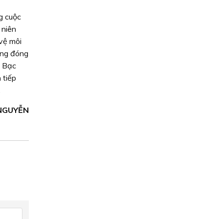
g cuộc
 niên
 vệ môi
hững đóng
n Bạc
 tiếp
.
NGUYỄN