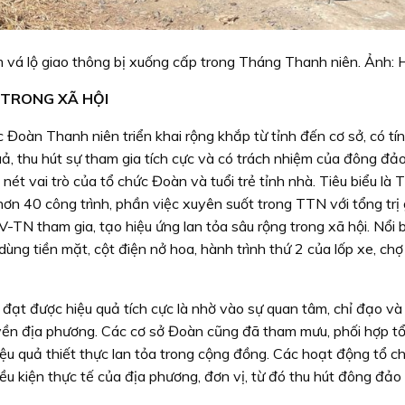
 vá lộ giao thông bị xuống cấp trong Tháng Thanh niên. Ảnh: 
 TRONG XÃ HỘI
oàn Thanh niên triển khai rộng khắp từ tỉnh đến cơ sở, có tí
 quả, thu hút sự tham gia tích cực và có trách nhiệm của đông đả
nét vai trò của tổ chức Đoàn và tuổi trẻ tỉnh nhà. Tiêu biểu là
ơn 40 công trình, phần việc xuyên suốt trong TTN với tổng trị 
V-TN tham gia, tạo hiệu ứng lan tỏa sâu rộng trong xã hội. Nổi b
ùng tiền mặt, cột điện nở hoa, hành trình thứ 2 của lốp xe, ch
ạt được hiệu quả tích cực là nhờ vào sự quan tâm, chỉ đạo và
uyền địa phương. Các cơ sở Đoàn cũng đã tham mưu, phối hợp t
ệu quả thiết thực lan tỏa trong cộng đồng. Các hoạt động tổ c
iều kiện thực tế của địa phương, đơn vị, từ đó thu hút đông đ