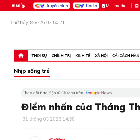
ភាសាខ្មែរ
Truyền hình
Radio
M
ultimedia
Thứ bảy, 8-8-26 02:50:21
THỜI SỰ
CHÍNH TRỊ
KINH TẾ
XÃ HỘI
CẢI CÁCH HÀN
Nhịp sống trẻ
Theo dõi Báo điện tử Cà Mau trên
Điểm nhấn của Tháng Th
31 tháng 03 2025 14:58