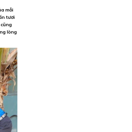
ủa mỗi
ấn tươi
ì cũng
ồng lòng