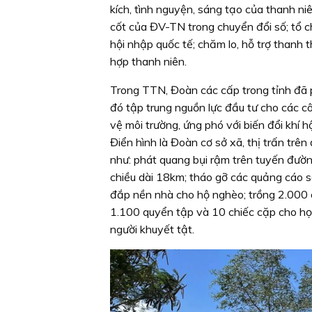
kích, tình nguyện, sáng tạo của thanh ni
cốt của ĐV-TN trong chuyển đổi số; tổ c
hội nhập quốc tế; chăm lo, hỗ trợ thanh
hợp thanh niên.
Trong TTN, Đoàn các cấp trong tỉnh đã p
đó tập trung nguồn lực đầu tư cho các c
vệ môi trường, ứng phó với biến đổi khí 
Điển hình là Đoàn cơ sở xã, thị trấn trên
như: phát quang bụi rậm trên tuyến đườn
chiều dài 18km; tháo gỡ các quảng cáo s
đắp nền nhà cho hộ nghèo; trồng 2.000 
1.100 quyển tập và 10 chiếc cặp cho h
người khuyết tật.