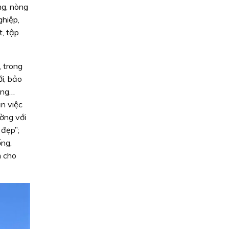
ng, nòng
ghiệp,
t, tập
 trong
i, bảo
đồng…
ần việc
ờng với
 đẹp”;
ổng,
m cho