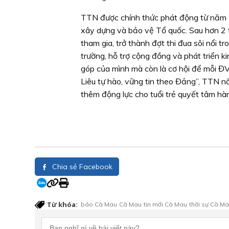
TTN được chính thức phát động từ năm 2
xây dựng và bảo vệ Tổ quốc. Sau hơn 2 t
tham gia, trở thành đợt thi đua sôi nổi t
trường, hỗ trợ cộng đồng và phát triển ki
góp của mình mà còn là cơ hội để mỗi ĐV
Liêu tự hào, vững tin theo Đảng”, TTN n
thêm động lực cho tuổi trẻ quyết tâm hà
Chia sẻ Facebook
Từ khóa:
báo Cà Mau
Cà Mau
tin mới Cà Mau
thời sự Cà M