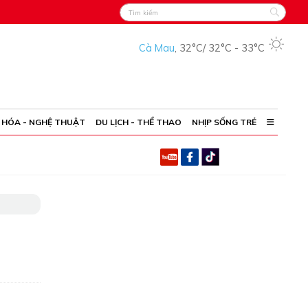
Cà Mau
,
32°C
/
32°C
-
33°C
 HÓA - NGHỆ THUẬT
DU LỊCH - THỂ THAO
NHỊP SỐNG TRẺ