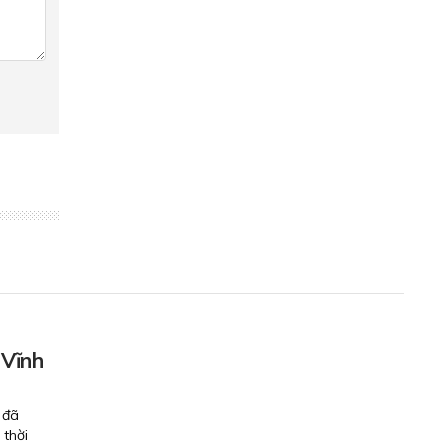
 Vĩnh
 đã
 thời