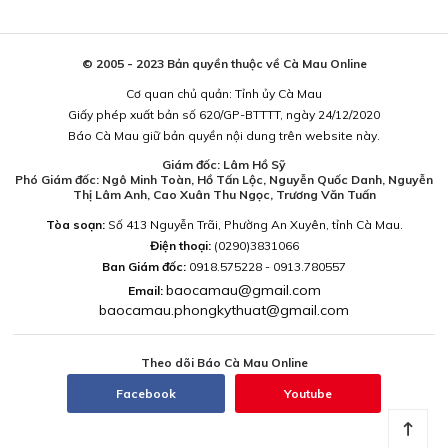
© 2005 - 2023 Bản quyền thuộc về Cà Mau Online
Cơ quan chủ quản: Tỉnh ủy Cà Mau
Giấy phép xuất bản số 620/GP-BTTTT, ngày 24/12/2020
Báo Cà Mau giữ bản quyền nội dung trên website này.
Giám đốc: Lâm Hồ Sỹ
Phó Giám đốc: Ngô Minh Toàn, Hồ Tấn Lộc, Nguyễn Quốc Danh, Nguyễn
Thị Lâm Anh, Cao Xuân Thu Ngọc, Trương Văn Tuấn
Tòa soạn:
Số 413 Nguyễn Trãi, Phường An Xuyên, tỉnh Cà Mau.
Điện thoại:
(0290)3831066
Ban Giám đốc:
0918.575228 - 0913.780557
baocamau@gmail.com
Email:
baocamau.phongkythuat@gmail.com
Theo dõi Báo Cà Mau Online
Facebook
Youtube