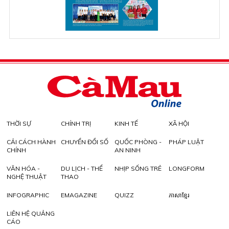
THỜI SỰ
CHÍNH TRỊ
KINH TẾ
XÃ HỘI
CẢI CÁCH HÀNH
CHUYỂN ĐỔI SỐ
QUỐC PHÒNG -
PHÁP LUẬT
CHÍNH
AN NINH
VĂN HÓA -
DU LỊCH - THỂ
NHỊP SỐNG TRẺ
LONGFORM
NGHỆ THUẬT
THAO
INFOGRAPHIC
EMAGAZINE
QUIZZ
ភាសាខ្មែរ
LIÊN HỆ QUẢNG
CÁO