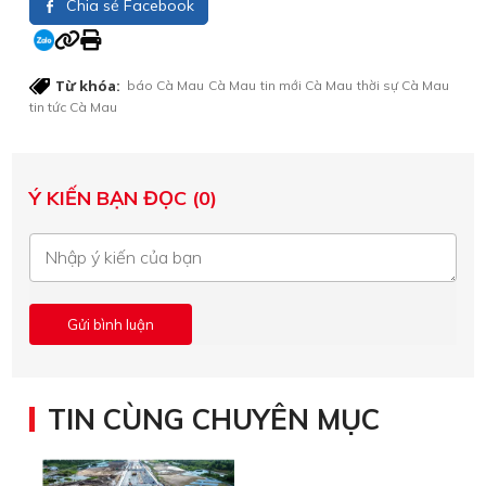
Chia sẻ Facebook
Từ khóa:
báo Cà Mau
Cà Mau
tin mới Cà Mau
thời sự Cà Mau
tin tức Cà Mau
Ý KIẾN BẠN ĐỌC (0)
TIN CÙNG CHUYÊN MỤC