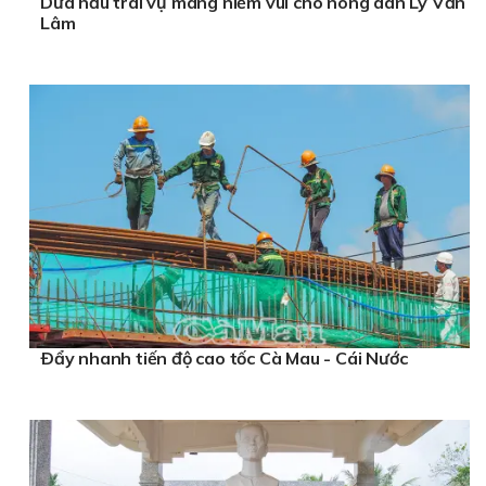
Dưa hấu trái vụ mang niềm vui cho nông dân Lý Văn
Lâm
Ðẩy nhanh tiến độ cao tốc Cà Mau - Cái Nước