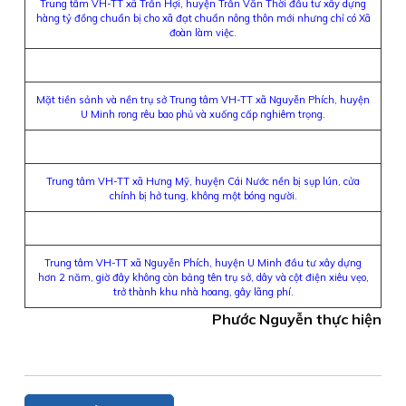
Trung tâm VH-TT xã Trần Hợi, huyện Trần Văn Thời đầu tư xây dựng
hàng tỷ đồng chuẩn bị cho xã đạt chuẩn nông thôn mới nhưng chỉ có Xã
đoàn làm việc.
Mặt tiền sảnh và nền trụ sở Trung tâm VH-TT xã Nguyễn Phích, huyện
U Minh rong rêu bao phủ và xuống cấp nghiêm trọng.
Trung tâm VH-TT xã Hưng Mỹ, huyện Cái Nước nền bị sụp lún, cửa
chính bị hở tung, không một bóng người.
Trung tâm VH-TT xã Nguyễn Phích, huyện U Minh đầu tư xây dựng
hơn 2 năm, giờ đây không còn bảng tên trụ sở, dây và cột điện xiêu vẹo,
trở thành khu nhà hoang, gây lãng phí.
Phước Nguyễn thực hiện