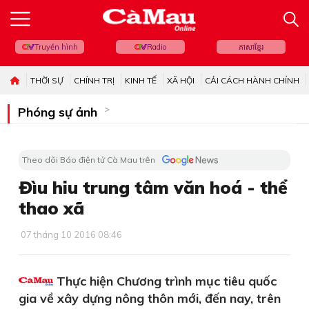
Truyền hình
Radio
ភាសាខ្មែរ
THỜI SỰ
CHÍNH TRỊ
KINH TẾ
XÃ HỘI
CẢI CÁCH HÀNH CHÍNH
Phóng sự ảnh
Theo dõi Báo điện tử Cà Mau trên
Đìu hiu trung tâm văn hoá - thể
thao xã
07 tháng 10 2016 08:46
Thực hiện Chương trình mục tiêu quốc
gia về xây dựng nông thôn mới, đến nay, trên