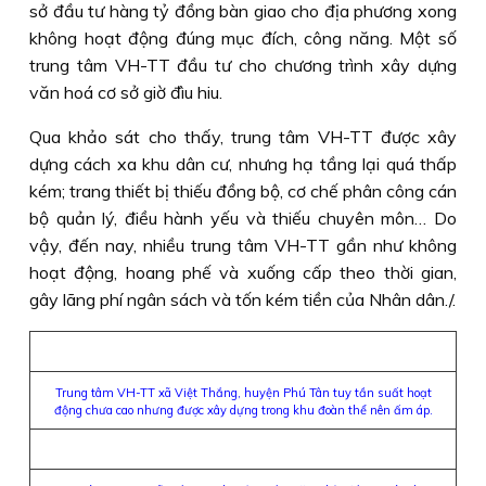
sở đầu tư hàng tỷ đồng bàn giao cho địa phương xong
không hoạt động đúng mục đích, công năng. Một số
trung tâm VH-TT đầu tư cho chương trình xây dựng
văn hoá cơ sở giờ đìu hiu.
Qua khảo sát cho thấy, trung tâm VH-TT được xây
dựng cách xa khu dân cư, nhưng hạ tầng lại quá thấp
kém; trang thiết bị thiếu đồng bộ, cơ chế phân công cán
bộ quản lý, điều hành yếu và thiếu chuyên môn… Do
vậy, đến nay, nhiều trung tâm VH-TT gần như không
hoạt động, hoang phế và xuống cấp theo thời gian,
gây lãng phí ngân sách và tốn kém tiền của Nhân dân./.
Trung tâm VH-TT xã Việt Thắng, huyện Phú Tân tuy tần suất hoạt
động chưa cao nhưng được xây dựng trong khu đoàn thể nên ấm áp.