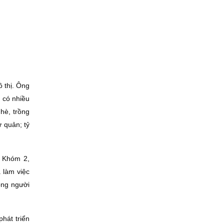
 thị. Ông
 có nhiều
hè, trồng
 quản; tỷ
u Khóm 2,
 làm việc
ộng người
hát triển