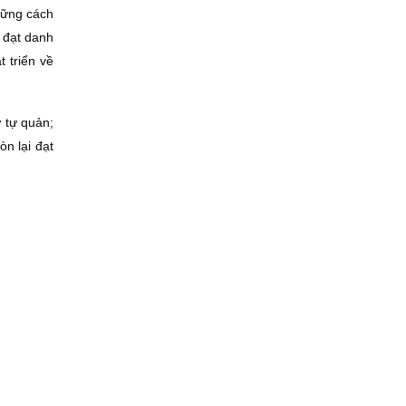
hững cách
 đạt danh
 triển về
 tự quản;
n lại đạt