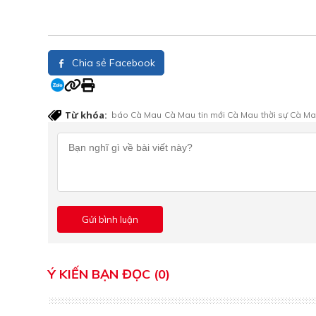
Chia sẻ Facebook
Từ khóa:
báo Cà Mau
Cà Mau
tin mới Cà Mau
thời sự Cà M
Ý KIẾN BẠN ĐỌC (0)