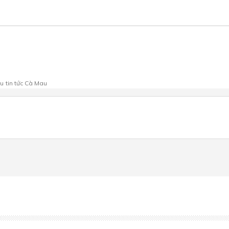
au
tin tức Cà Mau