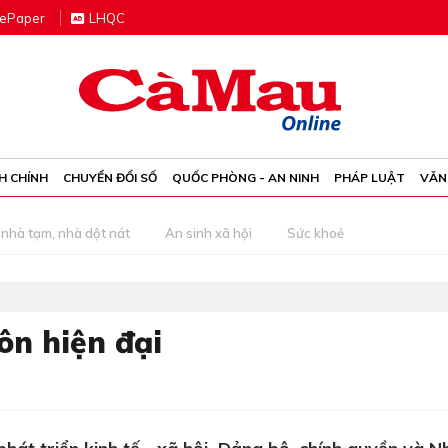
e
P
aper
LHQC
H CHÍNH
CHUYỂN ĐỔI SỐ
QUỐC PHÒNG - AN NINH
PHÁP LUẬT
VĂN
nhà tạm, nhà dột nát
An sinh xã hội
Sức khoẻ
ôn hiện đại