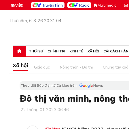
ភាសាខ្មែរ
Truyền hình
Radio
M
ultimedia
Thứ năm, 6-8-26 20:31:04
THỜI SỰ
CHÍNH TRỊ
KINH TẾ
XÃ HỘI
CẢI CÁCH HÀN
Xã hội
Giáo dục
Nông thôn - Đô thị
Chung tay xoá 
Theo dõi Báo điện tử Cà Mau trên
Ðô thị văn minh, nông th
22 tháng 01 2023 06:46