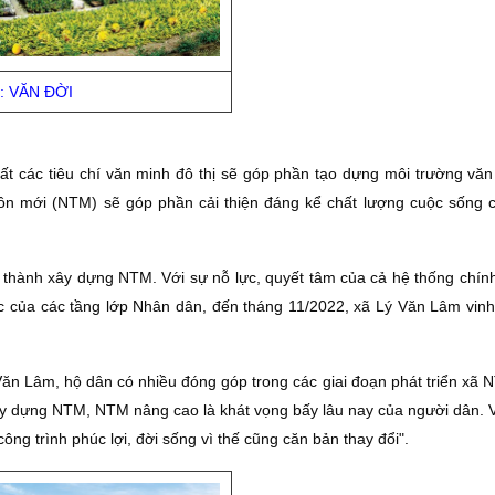
h: VĂN ÐỜI
 các tiêu chí văn minh đô thị sẽ góp phần tạo dựng môi trường văn
thôn mới (NTM) sẽ góp phần cải thiện đáng kể chất lượng cuộc sống 
thành xây dựng NTM. Với sự nỗ lực, quyết tâm của cả hệ thống chính 
ực của các tầng lớp Nhân dân, đến tháng 11/2022, xã Lý Văn Lâm vin
n Lâm, hộ dân có nhiều đóng góp trong các giai đoạn phát triển xã
ây dựng NTM, NTM nâng cao là khát vọng bấy lâu nay của người dân. V
ng trình phúc lợi, đời sống vì thế cũng căn bản thay đổi".