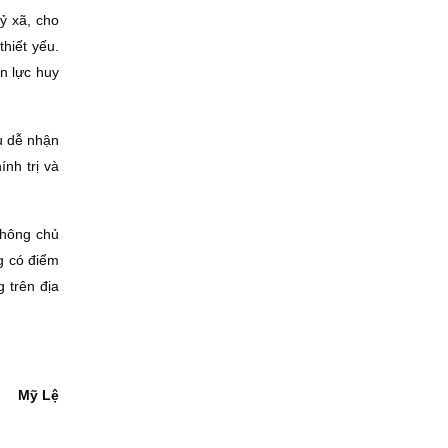
ỷ xã, cho
hiết yếu.
n lực huy
u dễ nhận
nh trị và
không chủ
g có điểm
 trên địa
Mỹ Lệ