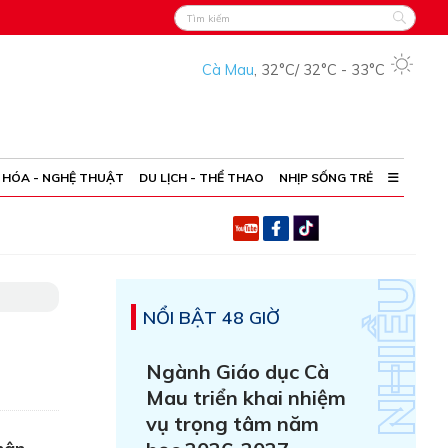
Cà Mau
,
32°C
/
32°C
-
33°C
 HÓA - NGHỆ THUẬT
DU LỊCH - THỂ THAO
NHỊP SỐNG TRẺ
NỔI BẬT 48 GIỜ
Ngành Giáo dục Cà
Mau triển khai nhiệm
vụ trọng tâm năm