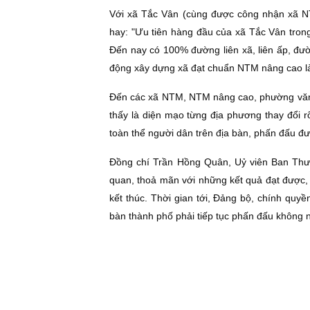
Với xã Tắc Vân (cùng được công nhận xã N
hay: "Ưu tiên hàng đầu của xã Tắc Vân trong
Ðến nay có 100% đường liên xã, liên ấp, đư
động xây dựng xã đạt chuẩn NTM nâng cao là 
Ðến các xã NTM, NTM nâng cao, phường văn 
thấy là diện mạo từng địa phương thay đổi rõ
toàn thể người dân trên địa bàn, phấn đấu đư
Ðồng chí Trần Hồng Quân, Uỷ viên Ban Thư
quan, thoả mãn với những kết quả đạt được,
kết thúc. Thời gian tới, Ðảng bộ, chính qu
bàn thành phố phải tiếp tục phấn đấu không ng