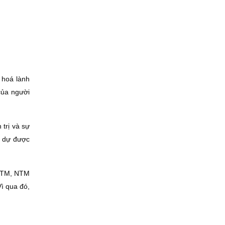
 hoá lành
của người
trị và sự
h dự được
 NTM, NTM
ì qua đó,