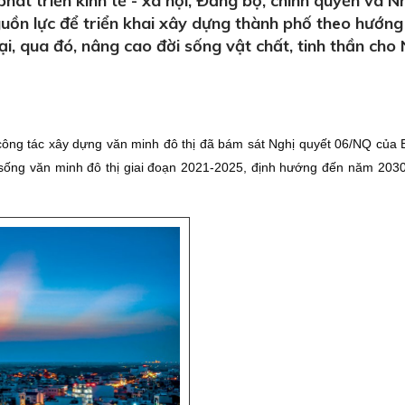
át triển kinh tế - xã hội, Ðảng bộ, chính quyền và N
ồn lực để triển khai xây dựng thành phố theo hướng 
ại, qua đó, nâng cao đời sống vật chất, tinh thần cho
công tác xây dựng văn minh đô thị đã bám sát Nghị quyết 06/NQ của
ng văn minh đô thị giai đoạn 2021-2025, định hướng đến năm 2030