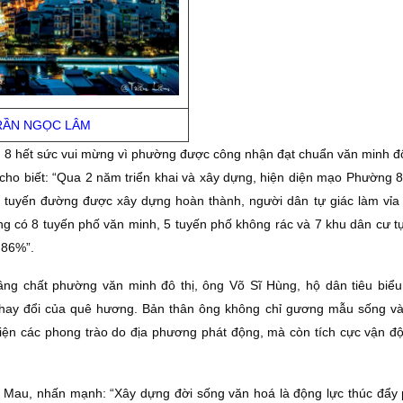
TRẦN NGỌC LÂM
8 hết sức vui mừng vì phường được công nhận đạt chuẩn văn minh đô
ho biết: “Qua 2 năm triển khai và xây dựng, hiện diện mạo Phường 8
ác tuyến đường được xây dựng hoàn thành, người dân tự giác làm vỉa 
ng có 8 tuyến phố văn minh, 5 tuyến phố không rác và 7 khu dân cư tự
 86%”.
ng chất phường văn minh đô thị, ông Võ Sĩ Hùng, hộ dân tiêu biể
thay đổi của quê hương. Bản thân ông không chỉ gương mẫu sống và
 hiện các phong trào do địa phương phát động, mà còn tích cực vận đ
au, nhấn mạnh: “Xây dựng đời sống văn hoá là động lực thúc đẩy p