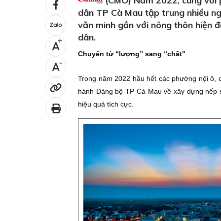
(CMO) Năm 2022, cùng với ph
dân TP Cà Mau tập trung nhiều ngu
văn minh gắn với nông thôn hiện đ
dân.
+
Chuyển từ “lượng” sang “chất"
-
Trong năm 2022 hầu hết các phường nội ô, 
hành Ðảng bộ TP Cà Mau về xây dựng nếp số
hiệu quả tích cực.