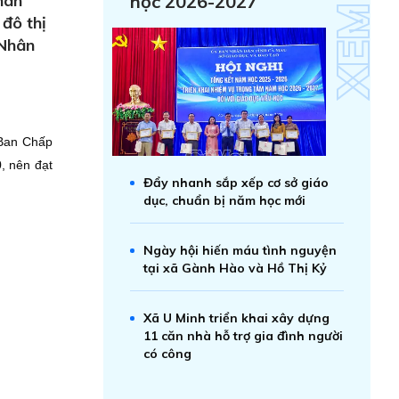
hân
học 2026-2027
đô thị
 Nhân
 Ban Chấp
, nên đạt
Đẩy nhanh sắp xếp cơ sở giáo
dục, chuẩn bị năm học mới
Ngày hội hiến máu tình nguyện
tại xã Gành Hào và Hồ Thị Kỷ
Xã U Minh triển khai xây dựng
11 căn nhà hỗ trợ gia đình người
có công