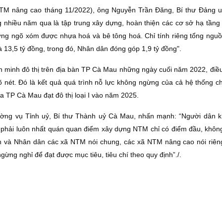
TM nâng cao tháng 11/2022), ông Nguyễn Trần Ðăng, Bí thư Ðảng u
 nhiều năm qua là tập trung xây dựng, hoàn thiện các cơ sở hạ tầng t
ờng ngõ xóm được nhựa hoá và bê tông hoá. Chỉ tính riêng tổng nguồ
13,5 tỷ đồng, trong đó, Nhân dân đóng góp 1,9 tỷ đồng".
minh đô thị trên địa bàn TP Cà Mau những ngày cuối năm 2022, điề
 nét. Ðó là kết quả quá trình nỗ lực không ngừng của cả hệ thống chí
a TP Cà Mau đạt đô thị loại I vào năm 2025.
ờng vụ Tỉnh uỷ, Bí thư Thành uỷ Cà Mau, nhấn mạnh: “Người dân 
 phải luôn nhất quán quan điểm xây dựng NTM chỉ có điểm đầu, khôn
yền và Nhân dân các xã NTM nói chung, các xã NTM nâng cao nói riêng
ừng nghỉ để đạt được mục tiêu, tiêu chí theo quy định”./.