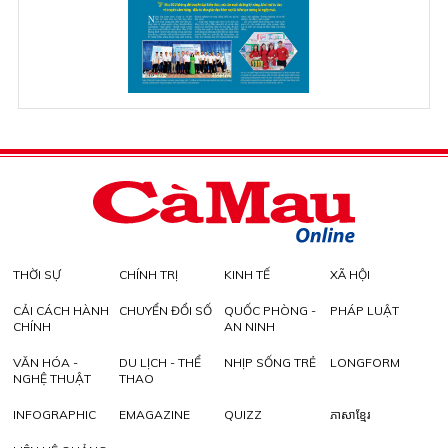
THỜI SỰ
CHÍNH TRỊ
KINH TẾ
XÃ HỘI
CẢI CÁCH HÀNH
CHUYỂN ĐỔI SỐ
QUỐC PHÒNG -
PHÁP LUẬT
CHÍNH
AN NINH
VĂN HÓA -
DU LỊCH - THỂ
NHỊP SỐNG TRẺ
LONGFORM
NGHỆ THUẬT
THAO
INFOGRAPHIC
EMAGAZINE
QUIZZ
ភាសាខ្មែរ