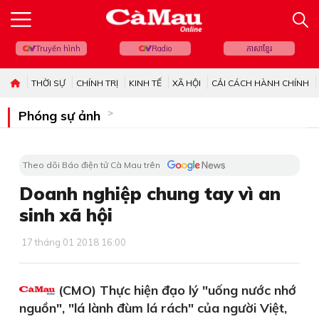
Truyền hình
Radio
ភាសាខ្មែរ
THỜI SỰ
CHÍNH TRỊ
KINH TẾ
XÃ HỘI
CẢI CÁCH HÀNH CHÍNH
Phóng sự ảnh
Theo dõi Báo điện tử Cà Mau trên
Doanh nghiệp chung tay vì an
sinh xã hội
17 tháng 01 2018 16:00
(CMO) Thực hiện đạo lý "uống nước nhớ
nguồn", "lá lành đùm lá rách" của người Việt,