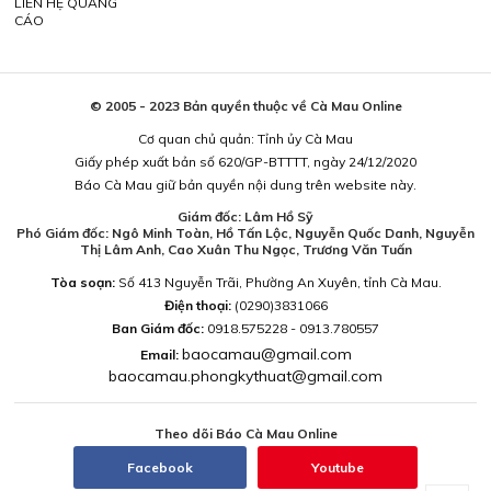
LIÊN HỆ QUẢNG
CÁO
© 2005 - 2023 Bản quyền thuộc về Cà Mau Online
Cơ quan chủ quản: Tỉnh ủy Cà Mau
Giấy phép xuất bản số 620/GP-BTTTT, ngày 24/12/2020
Báo Cà Mau giữ bản quyền nội dung trên website này.
Giám đốc: Lâm Hồ Sỹ
Phó Giám đốc: Ngô Minh Toàn, Hồ Tấn Lộc, Nguyễn Quốc Danh, Nguyễn
Thị Lâm Anh, Cao Xuân Thu Ngọc, Trương Văn Tuấn
Tòa soạn:
Số 413 Nguyễn Trãi, Phường An Xuyên, tỉnh Cà Mau.
Điện thoại:
(0290)3831066
Ban Giám đốc:
0918.575228 - 0913.780557
baocamau@gmail.com
Email:
baocamau.phongkythuat@gmail.com
Theo dõi Báo Cà Mau Online
Facebook
Youtube