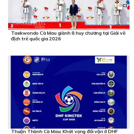
Taekwondo Cà Mau giành 8 huy chương tại Giải vô
địch trẻ quốc gia 2026
Thuận Thành Cà Mau: Khát vọng đổi vận ở DHF