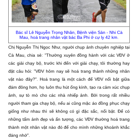
Bác sĩ Lê Nguyễn Trọng Nhân, Bệnh viện Sản - Nhi Cà
Mau, hoá trang nhân vật bác Ba Phi ở cự ly 42 km.
Chị Nguyễn Thị Ngọc Như, người chụp ảnh chuyên nghiệp tại
Cà Mau, chia sẻ: "Thường xuyên đồng hành với các VÐV ở
các giải chạy bộ, trước khi đến với giải chạy, tôi thường hay
đặt câu hỏi: "VÐV hôm nay sẽ hoá trang thành những nhân
vật nào đây?". Hoá trang là một cách để VÐV nổi bật giữa
đám đông hơn, họ luôn thu hút ống kính, tạo ra cảm xúc chụp
ảnh, sự tò mò cho các nhà nhiếp ảnh. Bởi trong rất nhiều
người tham gia chạy bộ, nếu ai cũng mặc áo đồng phục chạy
giống như nhau thì sẽ không có gì đặc sắc, nổi bật. Ðể có
những tấm ảnh đẹp và ấn tượng, các VÐV thường hoá trang
thành một nhân vật nào đó để cho mình những khoảnh khắc
đáng nhớ".