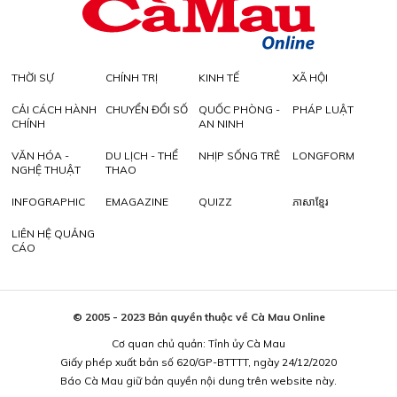
THỜI SỰ
CHÍNH TRỊ
KINH TẾ
XÃ HỘI
CẢI CÁCH HÀNH
CHUYỂN ĐỔI SỐ
QUỐC PHÒNG -
PHÁP LUẬT
CHÍNH
AN NINH
VĂN HÓA -
DU LỊCH - THỂ
NHỊP SỐNG TRẺ
LONGFORM
NGHỆ THUẬT
THAO
INFOGRAPHIC
EMAGAZINE
QUIZZ
ភាសាខ្មែរ
LIÊN HỆ QUẢNG
CÁO
© 2005 - 2023 Bản quyền thuộc về Cà Mau Online
Cơ quan chủ quản: Tỉnh ủy Cà Mau
Giấy phép xuất bản số 620/GP-BTTTT, ngày 24/12/2020
Báo Cà Mau giữ bản quyền nội dung trên website này.