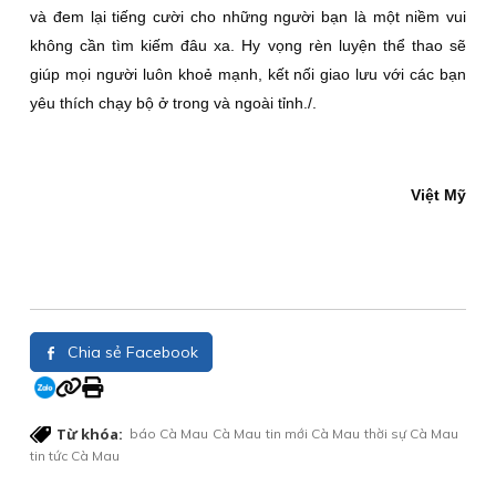
và đem lại tiếng cười cho những người bạn là một niềm vui
không cần tìm kiếm đâu xa. Hy vọng rèn luyện thể thao sẽ
giúp mọi người luôn khoẻ mạnh, kết nối giao lưu với các bạn
yêu thích chạy bộ ở trong và ngoài tỉnh./.
Việt Mỹ
Chia sẻ Facebook
Từ khóa:
báo Cà Mau
Cà Mau
tin mới Cà Mau
thời sự Cà Mau
tin tức Cà Mau