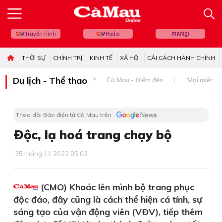
Truyền hình
Radio
ភាសាខ្មែរ
THỜI SỰ
CHÍNH TRỊ
KINH TẾ
XÃ HỘI
CẢI CÁCH HÀNH CHÍNH
Du lịch - Thể thao
Cà Mau - Điểm đến
Mọi miền đ
Theo dõi Báo điện tử Cà Mau trên
Ðộc, lạ hoá trang chạy bộ
25 tháng 11 2022 05:03
(CMO) Khoác lên mình bộ trang phục
độc đáo, đây cũng là cách thể hiện cá tính, sự
sáng tạo của vận động viên (VÐV), tiếp thêm