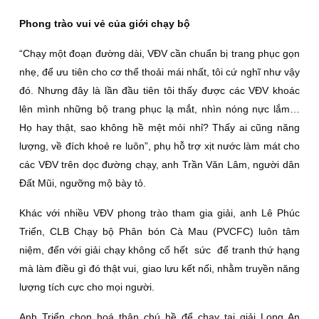
Phong trào vui vẻ của giới chạy bộ
“Chạy một đoạn đường dài, VÐV cần chuẩn bị trang phục gọn
nhẹ, để ưu tiên cho cơ thể thoải mái nhất, tôi cứ nghĩ như vậy
đó. Nhưng đây là lần đầu tiên tôi thấy được các VÐV khoác
lên mình những bộ trang phục lạ mắt, nhìn nóng nực lắm…
Họ hay thật, sao không hề mệt mỏi nhỉ? Thấy ai cũng năng
lượng, về đích khoẻ re luôn”, phụ hỗ trợ xịt nước làm mát cho
các VÐV trên dọc đường chạy, anh Trần Văn Lâm, người dân
Ðất Mũi, ngưỡng mộ bày tỏ.
Khác với nhiều VÐV phong trào tham gia giải, anh Lê Phúc
Triển, CLB Chạy bộ Phân bón Cà Mau (PVCFC) luôn tâm
niệm, đến với giải chạy không cố hết sức để tranh thứ hạng
mà làm điều gì đó thật vui, giao lưu kết nối, nhằm truyền năng
lượng tích cực cho mọi người.
Anh Triển chọn hoá thân chú hề để chạy tại giải Long An