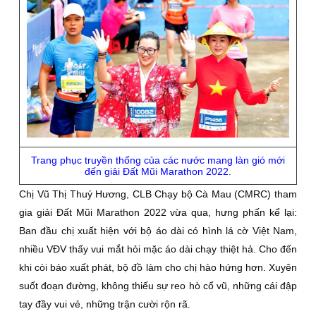
Trang phục truyền thống của các nước mang làn gió mới
đến giải Ðất Mũi Marathon 2022.
Chị Vũ Thị Thuý Hương, CLB Chạy bộ Cà Mau (CMRC) tham
gia giải Ðất Mũi Marathon 2022 vừa qua, hưng phấn kể lại:
Ban đầu chị xuất hiện với bộ áo dài có hình lá cờ Việt Nam,
nhiều VÐV thấy vui mắt hỏi mặc áo dài chạy thiệt hả. Cho đến
khi còi báo xuất phát, bộ đồ làm cho chị hào hứng hơn. Xuyên
suốt đoạn đường, không thiếu sự reo hò cổ vũ, những cái đập
tay đầy vui vẻ, những trận cười rộn rã.