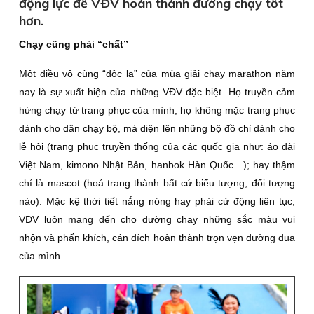
động lực để VÐV hoàn thành đường chạy tốt
hơn.
Chạy cũng phải “chất”
Một điều vô cùng “độc lạ” của mùa giải chạy marathon năm
nay là sự xuất hiện của những VÐV đặc biệt. Họ truyền cảm
hứng chạy từ trang phục của mình, họ không mặc trang phục
dành cho dân chạy bộ, mà diện lên những bộ đồ chỉ dành cho
lễ hội (trang phục truyền thống của các quốc gia như: áo dài
Việt Nam, kimono Nhật Bản, hanbok Hàn Quốc…); hay thậm
chí là mascot (hoá trang thành bất cứ biểu tượng, đối tượng
nào). Mặc kệ thời tiết nắng nóng hay phải cử động liên tục,
VÐV luôn mang đến cho đường chạy những sắc màu vui
nhộn và phấn khích, cán đích hoàn thành trọn vẹn đường đua
của mình.