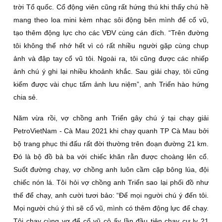
trời Tổ quốc. Cổ động viên cũng rất hứng thú khi thấy chú hề
mang theo loa mini kèm nhạc sôi động bên mình để cổ vũ,
tạo thêm động lực cho các VÐV cùng cán đích. “Trên đường
tôi không thể nhớ hết vì có rất nhiều người gặp cùng chụp
ảnh và đập tay cổ vũ tôi. Ngoài ra, tôi cũng được các nhiếp
ảnh chú ý ghi lại nhiều khoảnh khắc. Sau giải chạy, tôi cũng
kiếm được vài chục tấm ảnh lưu niệm”, anh Triển hào hứng
chia sẻ.
Năm vừa rồi, vợ chồng anh Triển gây chú ý tại chạy giải
PetroVietNam - Cà Mau 2021 khi chạy quanh TP Cà Mau bởi
bộ trang phục thi đấu rất đời thường trên đoạn đường 21 km.
Ðó là bộ đồ bà ba với chiếc khăn rằn được choàng lên cổ.
Suốt đường chạy, vợ chồng anh luôn cầm cặp bông lúa, đội
chiếc nón lá. Tôi hỏi vợ chồng anh Triển sao lại phối đồ như
thế để chạy, anh cười tươi bảo: “Ðể mọi người chú ý đến tôi.
Mọi người chú ý thì sẽ cổ vũ, mình có thêm động lực để chạy.
Tôi chạy cùng vợ để cổ vũ cô ấy lần đầu tiên chạy cự ly 21