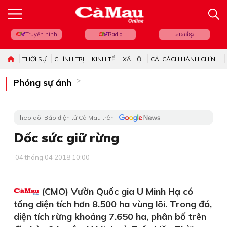
Truyền hình
Radio
ភាសាខ្មែរ
THỜI SỰ
CHÍNH TRỊ
KINH TẾ
XÃ HỘI
CẢI CÁCH HÀNH CHÍNH
Phóng sự ảnh
Theo dõi Báo điện tử Cà Mau trên
Dốc sức giữ rừng
04 tháng 04 2018 10:00
(CMO) Vườn Quốc gia U Minh Hạ có
tổng diện tích hơn 8.500 ha vùng lõi. Trong đó,
diện tích rừng khoảng 7.650 ha, phân bố trên