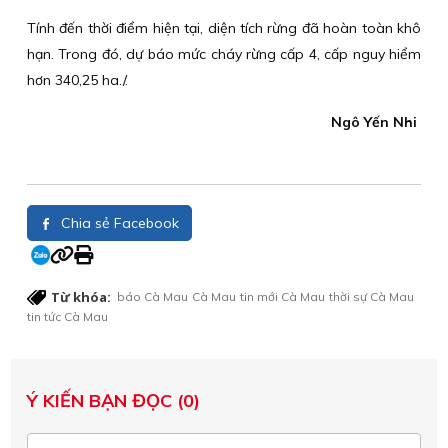
Tính đến thời điểm hiện tại, diện tích rừng đã hoàn toàn khô
hạn. Trong đó, dự báo mức cháy rừng cấp 4, cấp nguy hiểm
hơn 340,25 ha./.
Ngô Yến Nhi
Chia sẻ Facebook
Từ khóa:
báo Cà Mau
Cà Mau
tin mới Cà Mau
thời sự Cà Mau
tin tức Cà Mau
Ý KIẾN BẠN ĐỌC (0)