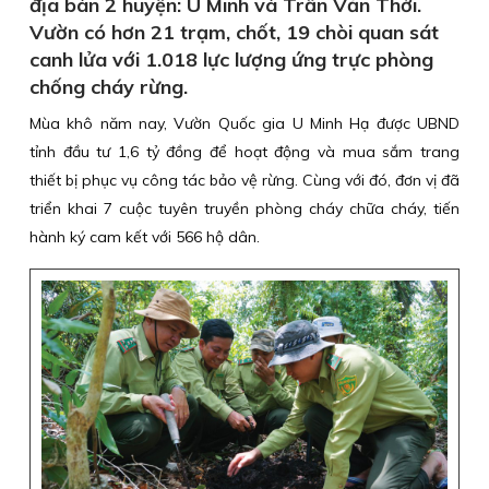
địa bàn 2 huyện: U Minh và Trần Văn Thời.
Vườn có hơn 21 trạm, chốt, 19 chòi quan sát
canh lửa với 1.018 lực lượng ứng trực phòng
chống cháy rừng.
Mùa khô năm nay, Vườn Quốc gia U Minh Hạ được UBND
tỉnh đầu tư 1,6 tỷ đồng để hoạt động và mua sắm trang
thiết bị phục vụ công tác bảo vệ rừng. Cùng với đó, đơn vị đã
triển khai 7 cuộc tuyên truyền phòng cháy chữa cháy, tiến
hành ký cam kết với 566 hộ dân.