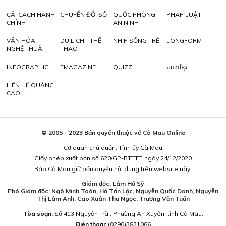
CẢI CÁCH HÀNH
CHUYỂN ĐỔI SỐ
QUỐC PHÒNG -
PHÁP LUẬT
CHÍNH
AN NINH
VĂN HÓA -
DU LỊCH - THỂ
NHỊP SỐNG TRẺ
LONGFORM
NGHỆ THUẬT
THAO
INFOGRAPHIC
EMAGAZINE
QUIZZ
ភាសាខ្មែរ
LIÊN HỆ QUẢNG
CÁO
© 2005 - 2023 Bản quyền thuộc về Cà Mau Online
Cơ quan chủ quản: Tỉnh ủy Cà Mau
Giấy phép xuất bản số 620/GP-BTTTT, ngày 24/12/2020
Báo Cà Mau giữ bản quyền nội dung trên website này.
Giám đốc: Lâm Hồ Sỹ
Phó Giám đốc: Ngô Minh Toàn, Hồ Tấn Lộc, Nguyễn Quốc Danh, Nguyễn
Thị Lâm Anh, Cao Xuân Thu Ngọc, Trương Văn Tuấn
Tòa soạn:
Số 413 Nguyễn Trãi, Phường An Xuyên, tỉnh Cà Mau.
Điện thoại:
(0290)3831066