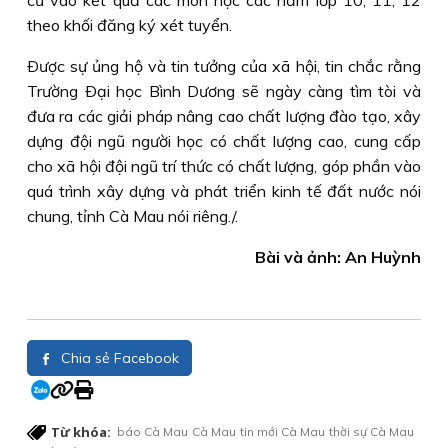
cứ vào kết quả các môn học các năm lớp 10, 11, 12
theo khối đăng ký xét tuyển.
Ðược sự ủng hộ và tin tưởng của xã hội, tin chắc rằng
Trường Ðại học Bình Dương sẽ ngày càng tìm tòi và
đưa ra các giải pháp nâng cao chất lượng đào tạo, xây
dựng đội ngũ người học có chất lượng cao, cung cấp
cho xã hội đội ngũ trí thức có chất lượng, góp phần vào
quá trình xây dựng và phát triển kinh tế đất nước nói
chung, tỉnh Cà Mau nói riêng./.
Bài và ảnh: An Huỳnh
Chia sẻ Facebook
Từ khóa:
báo Cà Mau
Cà Mau
tin mới Cà Mau
thời sự Cà Mau