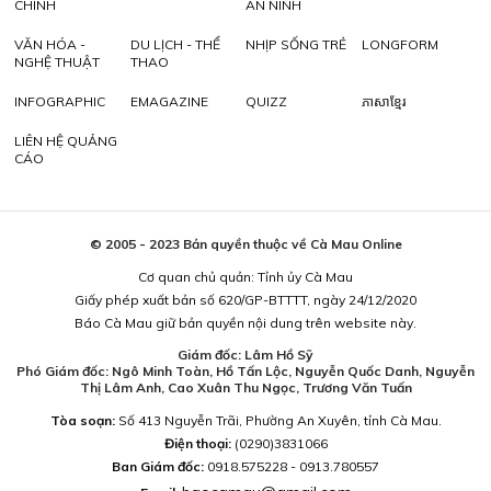
CHÍNH
AN NINH
VĂN HÓA -
DU LỊCH - THỂ
NHỊP SỐNG TRẺ
LONGFORM
NGHỆ THUẬT
THAO
INFOGRAPHIC
EMAGAZINE
QUIZZ
ភាសាខ្មែរ
LIÊN HỆ QUẢNG
CÁO
© 2005 - 2023 Bản quyền thuộc về Cà Mau Online
Cơ quan chủ quản: Tỉnh ủy Cà Mau
Giấy phép xuất bản số 620/GP-BTTTT, ngày 24/12/2020
Báo Cà Mau giữ bản quyền nội dung trên website này.
Giám đốc: Lâm Hồ Sỹ
Phó Giám đốc: Ngô Minh Toàn, Hồ Tấn Lộc, Nguyễn Quốc Danh, Nguyễn
Thị Lâm Anh, Cao Xuân Thu Ngọc, Trương Văn Tuấn
Tòa soạn:
Số 413 Nguyễn Trãi, Phường An Xuyên, tỉnh Cà Mau.
Điện thoại:
(0290)3831066
Ban Giám đốc:
0918.575228 - 0913.780557