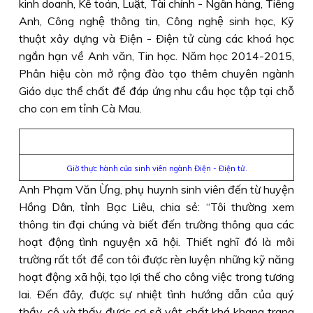
kinh doanh, Kế toán, Luật, Tài chính - Ngân hàng, Tiếng
Anh, Công nghệ thông tin, Công nghệ sinh học, Kỹ
thuật xây dựng và Ðiện - Ðiện tử cùng các khoá học
ngắn hạn về Anh văn, Tin học. Năm học 2014-2015,
Phân hiệu còn mở rộng đào tạo thêm chuyên ngành
Giáo dục thể chất để đáp ứng nhu cầu học tập tại chỗ
cho con em tỉnh Cà Mau.
Giờ thực hành của sinh viên ngành Điện - Điện tử.
Anh Phạm Văn Ừng, phụ huynh sinh viên đến từ huyện
Hồng Dân, tỉnh Bạc Liêu, chia sẻ: “Tôi thường xem
thông tin đại chúng và biết đến trường thông qua các
hoạt động tình nguyện xã hội. Thiết nghĩ đó là môi
trường rất tốt để con tôi được rèn luyện những kỹ năng
hoạt động xã hội, tạo lợi thế cho công việc trong tương
lai. Ðến đây, được sự nhiệt tình hướng dẫn của quý
thầy, cô và thấy được cơ sở vật chất khá khang trang