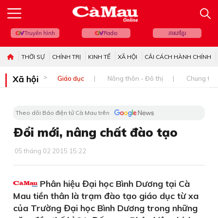
Truyền hình
Radio
ភាសាខ្មែរ
THỜI SỰ
CHÍNH TRỊ
KINH TẾ
XÃ HỘI
CẢI CÁCH HÀNH CHÍNH
Xã hội
Giáo dục
Nông thôn - Đô thị
Chung tay 
Theo dõi Báo điện tử Cà Mau trên
Ðổi mới, nâng chất đào tạo
05 tháng 02 2015 15:22
Phân hiệu Đại học Bình Dương tại Cà
Mau tiền thân là trạm đào tạo giáo dục từ xa
của Trường Đại học Bình Dương trong những