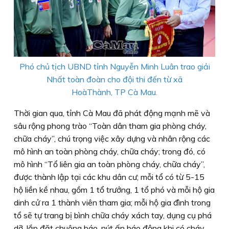
Phó chủ tịch UBND tỉnh Nguyễn Minh Luân trao giải
Nhất toàn đoàn cho đội thi đến từ xã
HoàThành, TP Cà Mau.
Thời gian qua, tỉnh Cà Mau đã phát động mạnh mẽ và
sâu rộng phong trào “Toàn dân tham gia phòng cháy,
chữa cháy”, chú trọng việc xây dựng và nhân rộng các
mô hình an toàn phòng cháy, chữa cháy; trong đó, có
mô hình “Tổ liên gia an toàn phòng cháy, chữa cháy”,
được thành lập tại các khu dân cư; mỗi tổ có từ 5-15
hộ liền kề nhau, gồm 1 tổ trưởng, 1 tổ phó và mỗi hộ gia
dinh cử ra 1 thành viên tham gia; mỗi hộ gia đình trong
tổ sẽ tự trang bị bình chữa cháy xách tay, dụng cụ phá
dỡ, lắp đặt chuông báo, nút ấn báo động khi có cháy