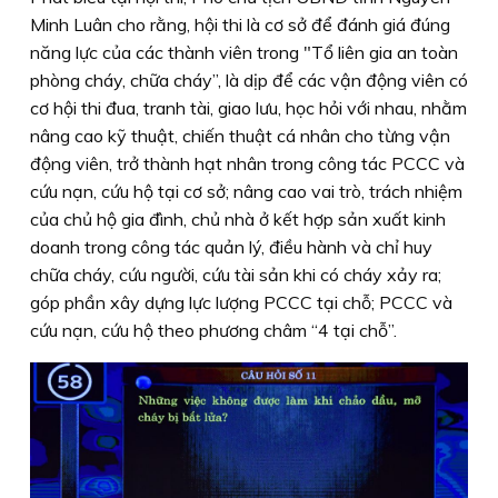
Minh Luân cho rằng, hội thi là cơ sở để đánh giá đúng
năng lực của các thành viên trong "Tổ liên gia an toàn
phòng cháy, chữa cháy”, là dịp để các vận động viên có
cơ hội thi đua, tranh tài, giao lưu, học hỏi với nhau, nhằm
nâng cao kỹ thuật, chiến thuật cá nhân cho từng vận
động viên, trở thành hạt nhân trong công tác PCCC và
cứu nạn, cứu hộ tại cơ sở; nâng cao vai trò, trách nhiệm
của chủ hộ gia đình, chủ nhà ở kết hợp sản xuất kinh
doanh trong công tác quản lý, điều hành và chỉ huy
chữa cháy, cứu người, cứu tài sản khi có cháy xảy ra;
góp phần xây dựng lực lượng PCCC tại chỗ; PCCC và
cứu nạn, cứu hộ theo phương châm “4 tại chỗ”.