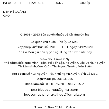
INFOGRAPHIC
EMAGAZINE
QUIZZ
ភាសាខ្មែរ
LIÊN HỆ QUẢNG
CÁO
© 2005 - 2023 Bản quyền thuộc về Cà Mau Online
Cơ quan chủ quản: Tỉnh ủy Cà Mau
Giấy phép xuất bản số 620/GP-BTTTT, ngày 24/12/2020
Báo Cà Mau giữ bản quyền nội dung trên website này.
Giám đốc: Lâm Hồ Sỹ
Phó Giám đốc: Ngô Minh Toàn, Hồ Tấn Lộc, Nguyễn Quốc Danh, Nguyễn
Thị Lâm Anh, Cao Xuân Thu Ngọc, Trương Văn Tuấn
Tòa soạn:
Số 413 Nguyễn Trãi, Phường An Xuyên, tỉnh Cà Mau.
Điện thoại:
(0290)3831066
Ban Giám đốc:
0918.575228 - 0913.780557
baocamau@gmail.com
Email:
baocamau.phongkythuat@gmail.com
Theo dõi Báo Cà Mau Online