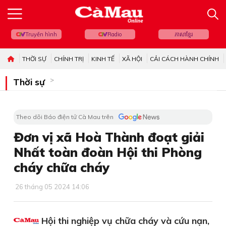
Truyền hình
Radio
ភាសាខ្មែរ
THỜI SỰ
CHÍNH TRỊ
KINH TẾ
XÃ HỘI
CẢI CÁCH HÀNH CHÍNH
Thời sự
Theo dõi Báo điện tử Cà Mau trên
Đơn vị xã Hoà Thành đoạt giải
Nhất toàn đoàn Hội thi Phòng
cháy chữa cháy
26 tháng 05 2024 14:06
Hội thi nghiệp vụ chữa cháy và cứu nạn,