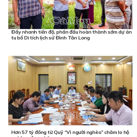
Đẩy nhanh tiến độ, phấn đấu hoàn thành sớm dự án
tu bổ Di tích lịch sử Đình Tân Long
Hơn 57 tỷ đồng từ Quỹ “Vì người nghèo” chăm lo hộ