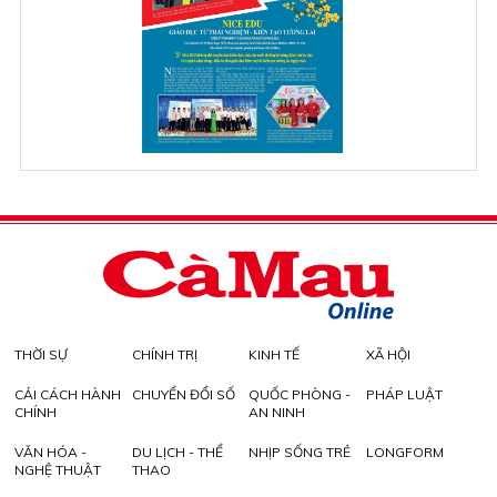
THỜI SỰ
CHÍNH TRỊ
KINH TẾ
XÃ HỘI
CẢI CÁCH HÀNH
CHUYỂN ĐỔI SỐ
QUỐC PHÒNG -
PHÁP LUẬT
CHÍNH
AN NINH
VĂN HÓA -
DU LỊCH - THỂ
NHỊP SỐNG TRẺ
LONGFORM
NGHỆ THUẬT
THAO