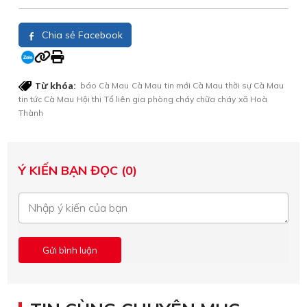
Chia sẻ Facebook
Từ khóa:
báo Cà Mau
Cà Mau
tin mới Cà Mau
thời sự Cà Mau
tin tức Cà Mau
Hội thi
Tổ liên gia phòng cháy chữa cháy
xã Hoà
Thành
Ý KIẾN BẠN ĐỌC (0)