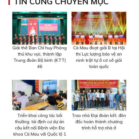
TIN CÙNG CHUYÊN MỤC
Giải thể Ban Chỉ huy Phòng
Cà Mau đoạt giải B tại Hội
thủ khu vực, thành lập
thi Lực lượng bảo vệ an
Trung đoàn Bộ binh (KTT)
ninh trật tự ở cơ sở giỏi
46
toàn quốc
Triển khai công tác bồi
Trao nhà Đại đoàn kết, đôn
thường, tái định cư dự án
đốc hoàn thành chương
cầu kết nối Bệnh viện Đa
trình hỗ trợ nhà ở
khoa Cà Mau với Quốc lộ 1