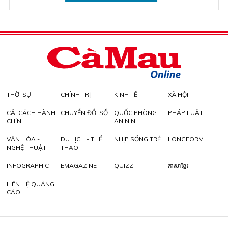
THỜI SỰ
CHÍNH TRỊ
KINH TẾ
XÃ HỘI
CẢI CÁCH HÀNH
CHUYỂN ĐỔI SỐ
QUỐC PHÒNG -
PHÁP LUẬT
CHÍNH
AN NINH
VĂN HÓA -
DU LỊCH - THỂ
NHỊP SỐNG TRẺ
LONGFORM
NGHỆ THUẬT
THAO
INFOGRAPHIC
EMAGAZINE
QUIZZ
ភាសាខ្មែរ
LIÊN HỆ QUẢNG
CÁO