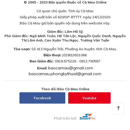
© 2005 - 2023 Bản quyền thuộc về Cà Mau Online
Cơ quan chủ quản: Tỉnh ủy Cà Mau
Giấy phép xuất bản số 620/GP-BTTTT, ngày 24/12/2020
Báo Cà Mau giữ bản quyền nội dung trên website này.
Giám đốc: Lâm Hồ Sỹ
Phó Giám đốc: Ngô Minh Toàn, Hồ Tấn Lộc, Nguyễn Quốc Danh, Nguyễn
Thị Lâm Anh, Cao Xuân Thu Ngọc, Trương Văn Tuấn
Tòa soạn:
Số 413 Nguyễn Trãi, Phường An Xuyên, tỉnh Cà Mau.
Điện thoại:
(0290)3831066
Ban Giám đốc:
0918.575228 - 0913.780557
baocamau@gmail.com
Email:
baocamau.phongkythuat@gmail.com
Theo dõi Báo Cà Mau Online
Facebook
Youtube
Phát triển bởi