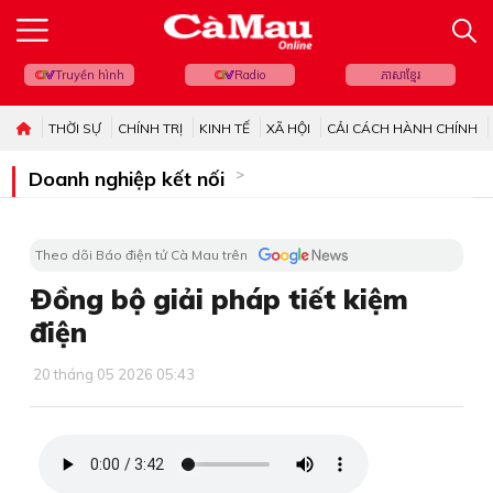
Truyền hình
Radio
ភាសាខ្មែរ
THỜI SỰ
CHÍNH TRỊ
KINH TẾ
XÃ HỘI
CẢI CÁCH HÀNH CHÍNH
Doanh nghiệp kết nối
Theo dõi Báo điện tử Cà Mau trên
Ðồng bộ giải pháp tiết kiệm
điện
20 tháng 05 2026 05:43