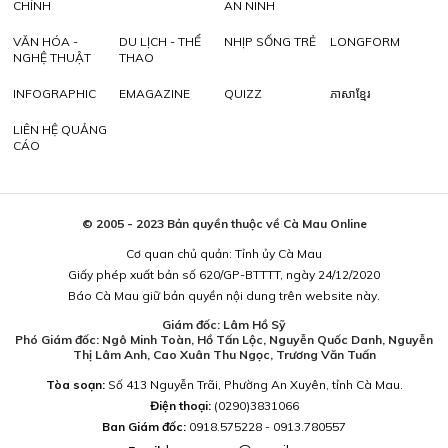
CHÍNH
AN NINH
VĂN HÓA -
DU LỊCH - THỂ
NHỊP SỐNG TRẺ
LONGFORM
NGHỆ THUẬT
THAO
INFOGRAPHIC
EMAGAZINE
QUIZZ
ភាសាខ្មែរ
LIÊN HỆ QUẢNG
CÁO
© 2005 - 2023 Bản quyền thuộc về Cà Mau Online
Cơ quan chủ quản: Tỉnh ủy Cà Mau
Giấy phép xuất bản số 620/GP-BTTTT, ngày 24/12/2020
Báo Cà Mau giữ bản quyền nội dung trên website này.
Giám đốc: Lâm Hồ Sỹ
Phó Giám đốc: Ngô Minh Toàn, Hồ Tấn Lộc, Nguyễn Quốc Danh, Nguyễn
Thị Lâm Anh, Cao Xuân Thu Ngọc, Trương Văn Tuấn
Tòa soạn:
Số 413 Nguyễn Trãi, Phường An Xuyên, tỉnh Cà Mau.
Điện thoại:
(0290)3831066
Ban Giám đốc:
0918.575228 - 0913.780557