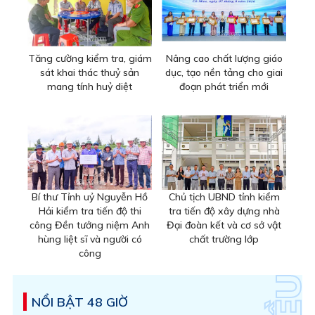
Tăng cường kiểm tra, giám
Nâng cao chất lượng giáo
sát khai thác thuỷ sản
dục, tạo nền tảng cho giai
mang tính huỷ diệt
đoạn phát triển mới
Bí thư Tỉnh uỷ Nguyễn Hồ
Chủ tịch UBND tỉnh kiểm
Hải kiểm tra tiến độ thi
tra tiến độ xây dựng nhà
công Đền tưởng niệm Anh
Đại đoàn kết và cơ sở vật
hùng liệt sĩ và người có
chất trường lớp
công
NỔI BẬT 48 GIỜ