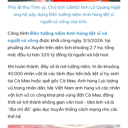
Phó Bí thư Tỉnh uỷ, Chủ tịch UBND tỉnh Lữ Quang Ngời
ủng hộ xây dựng Đền tưởng niệm Anh hùng liệt sĩ,
người có công của tỉnh.
Công trình
Đền tưởng niệm Anh hùng liệt sĩ và
người có công
được khởi công ngày 3/3/2026, tại
phường An Xuyên trên diện tích khoảng 2,7 ha, tổng
mức đầu tư hơn 320 tỷ đồng từ nguồn xã hội hoá.
Khi hoàn thành, đây sẽ là nơi tưởng niệm, tri ân khoảng
40.000 nhân vật là các lãnh đạo tiền bối, liệt sĩ hy sinh
tại Cà Mau hoặc quê gốc Cà Mau, Anh hùng Lực lượng
vũ trang nhân dân, Mẹ Việt Nam anh hùng và các nhân
vật lịch sử có công khai phá vùng đất Cà Mau; đồng
thời sẽ trở thành không gian văn hoá - tâm linh và là
“địa chỉ đỏ” giáo dục truyền thống cách mạng cho các
thế hệ.