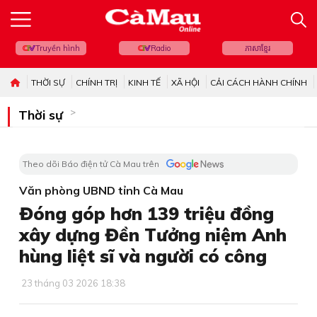
Truyền hình
Radio
ភាសាខ្មែរ
THỜI SỰ
CHÍNH TRỊ
KINH TẾ
XÃ HỘI
CẢI CÁCH HÀNH CHÍNH
Thời sự
Theo dõi Báo điện tử Cà Mau trên
Văn phòng UBND tỉnh Cà Mau
Đóng góp hơn 139 triệu đồng
xây dựng Đền Tưởng niệm Anh
hùng liệt sĩ và người có công
23 tháng 03 2026 18:38