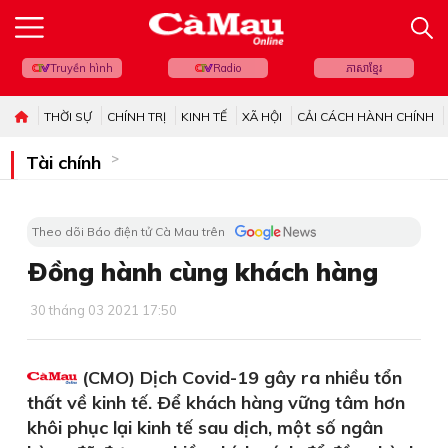
Truyền hình
Radio
ភាសាខ្មែរ
THỜI SỰ
CHÍNH TRỊ
KINH TẾ
XÃ HỘI
CẢI CÁCH HÀNH CHÍNH
Tài chính
Theo dõi Báo điện tử Cà Mau trên
Ðồng hành cùng khách hàng
30 tháng 03 2021 17:50
(CMO) Dịch Covid-19 gây ra nhiều tổn
thất về kinh tế. Ðể khách hàng vững tâm hơn
khôi phục lại kinh tế sau dịch, một số ngân