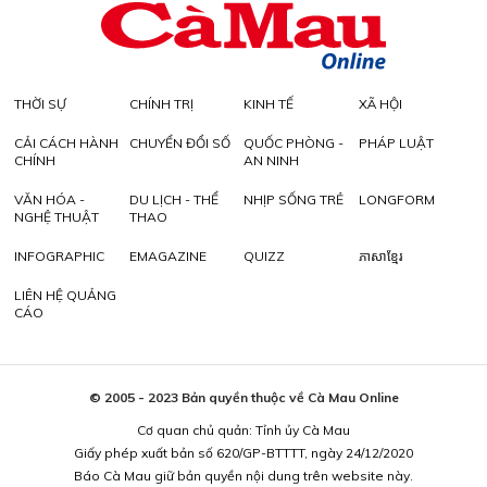
THỜI SỰ
CHÍNH TRỊ
KINH TẾ
XÃ HỘI
CẢI CÁCH HÀNH
CHUYỂN ĐỔI SỐ
QUỐC PHÒNG -
PHÁP LUẬT
CHÍNH
AN NINH
VĂN HÓA -
DU LỊCH - THỂ
NHỊP SỐNG TRẺ
LONGFORM
NGHỆ THUẬT
THAO
INFOGRAPHIC
EMAGAZINE
QUIZZ
ភាសាខ្មែរ
LIÊN HỆ QUẢNG
CÁO
© 2005 - 2023 Bản quyền thuộc về Cà Mau Online
Cơ quan chủ quản: Tỉnh ủy Cà Mau
Giấy phép xuất bản số 620/GP-BTTTT, ngày 24/12/2020
Báo Cà Mau giữ bản quyền nội dung trên website này.