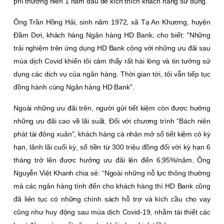
phí thường niên 1 năm đầu để kích thích khách hàng sử dụng.
Ông Trần Hồng Hải, sinh năm 1972, xã Tạ An Khương, huyện
Ðầm Dơi, khách hàng Ngân hàng HD Bank, cho biết: "Những
trải nghiệm trên ứng dụng HD Bank cộng với những ưu đãi sau
mùa dịch Covid khiến tôi cảm thấy rất hài lòng và tin tưởng sử
dụng các dịch vụ của ngân hàng. Thời gian tới, tôi vẫn tiếp tục
đồng hành cùng Ngân hàng HD Bank".
Ngoài những ưu đãi trên, người gửi tiết kiệm còn được hưởng
những ưu đãi cao về lãi suất. Ðối với chương trình “Bách niên
phát tài đông xuân”, khách hàng cá nhân mở sổ tiết kiệm có kỳ
hạn, lãnh lãi cuối kỳ, số tiền từ 300 triệu đồng đối với kỳ hạn 6
tháng trở lên được hưởng ưu đãi lên đến 6,95%/năm. Ông
Nguyễn Việt Khanh chia sẻ: “Ngoài những nỗ lực thông thường
mà các ngân hàng tính đến cho khách hàng thì HD Bank cũng
đã liên tục có những chính sách hỗ trợ và kích cầu cho vay
cũng như huy động sau mùa dịch Covid-19, nhằm tái thiết các