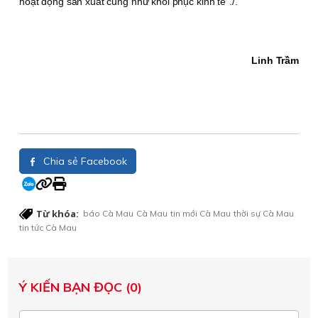
hoạt động sản xuất cũng như khôi phục kinh tế”./.
Linh Trầm
Chia sẻ Facebook
Từ khóa:
báo Cà Mau
Cà Mau
tin mới Cà Mau
thời sự Cà Mau
tin tức Cà Mau
Ý KIẾN BẠN ĐỌC (0)