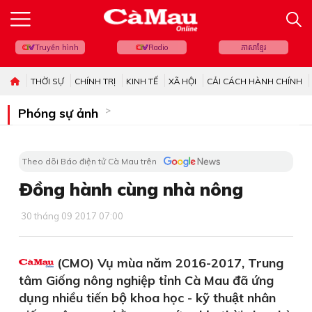
Truyền hình
Radio
ភាសាខ្មែរ
THỜI SỰ
CHÍNH TRỊ
KINH TẾ
XÃ HỘI
CẢI CÁCH HÀNH CHÍNH
Phóng sự ảnh
Theo dõi Báo điện tử Cà Mau trên
Đồng hành cùng nhà nông
30 tháng 09 2017 07:00
(CMO) Vụ mùa năm 2016-2017, Trung
tâm Giống nông nghiệp tỉnh Cà Mau đã ứng
dụng nhiều tiến bộ khoa học - kỹ thuật nhân