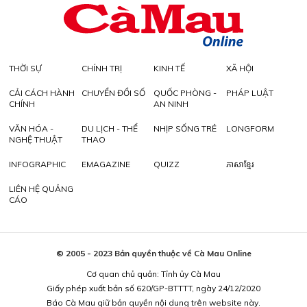
THỜI SỰ
CHÍNH TRỊ
KINH TẾ
XÃ HỘI
CẢI CÁCH HÀNH
CHUYỂN ĐỔI SỐ
QUỐC PHÒNG -
PHÁP LUẬT
CHÍNH
AN NINH
VĂN HÓA -
DU LỊCH - THỂ
NHỊP SỐNG TRẺ
LONGFORM
NGHỆ THUẬT
THAO
INFOGRAPHIC
EMAGAZINE
QUIZZ
ភាសាខ្មែរ
LIÊN HỆ QUẢNG
CÁO
© 2005 - 2023 Bản quyền thuộc về Cà Mau Online
Cơ quan chủ quản: Tỉnh ủy Cà Mau
Giấy phép xuất bản số 620/GP-BTTTT, ngày 24/12/2020
Báo Cà Mau giữ bản quyền nội dung trên website này.