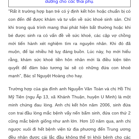
dưỡng cho các thai phụ.
"Rất ít trường hợp bạn trẻ có ý định kết hôn hoặc chuẩn bị có
con đến để được khám và tư vấn về sức khoẻ sinh sản. Chỉ
khi trong quá trình mang thai phát hiện bất thường hoặc khi
bé được sinh ra có vấn đề về sức khoẻ, các cặp vợ chồng
mới tiến hành xét nghiệm tìm ra nguyên nhân. Khi đó đã
muộn, để lại nhiều hệ luỵ đáng buồn. Lúc này, họ mới hiểu
rằng, khám sức khoẻ tiền hôn nhân mới là điều kiện tiên
quyết để đảm bảo tương lai sẽ có những đứa con khoẻ
mạnh”, Bác sĩ Nguyệt Hoàng cho hay.
Trường hợp của gia đình anh Nguyễn Văn Toàn và chị Hồ Thị
Mỹ Tiên (ngụ Ấp 13, xã Khánh Thuận, huyện U Minh) là một
minh chứng đau lòng. Anh chị kết hôn năm 2006, sinh đứa
con trai đầu lòng mắc bệnh vẩy nến bẩm sinh, đứa con thứ 2
cũng mắc bệnh giống như anh lớn. Hơn 10 năm qua, anh chị
ngược xuôi đi hết bệnh viện từ địa phương đến Trung ương
đều nhận được cái lắc đầu không thể trị khỏi bệnh cho các