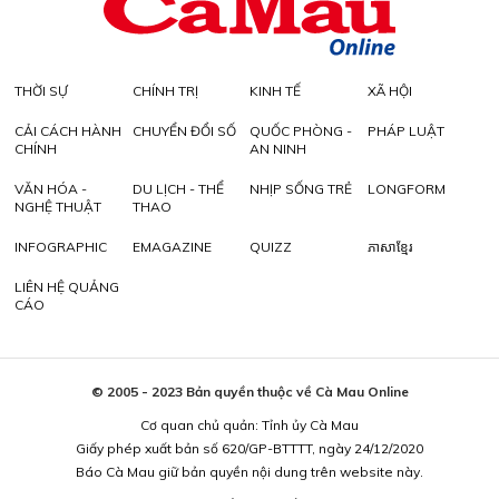
THỜI SỰ
CHÍNH TRỊ
KINH TẾ
XÃ HỘI
CẢI CÁCH HÀNH
CHUYỂN ĐỔI SỐ
QUỐC PHÒNG -
PHÁP LUẬT
CHÍNH
AN NINH
VĂN HÓA -
DU LỊCH - THỂ
NHỊP SỐNG TRẺ
LONGFORM
NGHỆ THUẬT
THAO
INFOGRAPHIC
EMAGAZINE
QUIZZ
ភាសាខ្មែរ
LIÊN HỆ QUẢNG
CÁO
© 2005 - 2023 Bản quyền thuộc về Cà Mau Online
Cơ quan chủ quản: Tỉnh ủy Cà Mau
Giấy phép xuất bản số 620/GP-BTTTT, ngày 24/12/2020
Báo Cà Mau giữ bản quyền nội dung trên website này.