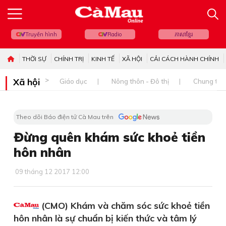
Truyền hình
Radio
ភាសាខ្មែរ
THỜI SỰ
CHÍNH TRỊ
KINH TẾ
XÃ HỘI
CẢI CÁCH HÀNH CHÍNH
Xã hội
Giáo dục
Nông thôn - Đô thị
Chung tay 
Theo dõi Báo điện tử Cà Mau trên
Đừng quên khám sức khoẻ tiền
hôn nhân
09 tháng 12 2017 12:00
(CMO) Khám và chăm sóc sức khoẻ tiền
hôn nhân là sự chuẩn bị kiến thức và tâm lý