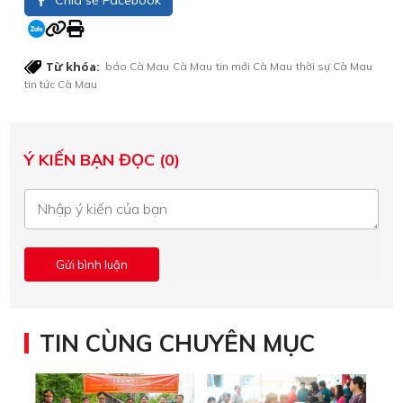
Chia sẻ Facebook
Từ khóa:
báo Cà Mau
Cà Mau
tin mới Cà Mau
thời sự Cà Mau
tin tức Cà Mau
Ý KIẾN BẠN ĐỌC (0)
TIN CÙNG CHUYÊN MỤC