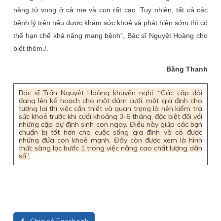
năng tử vong ở cả mẹ và con rất cao. Tuy nhiên, tất cả các
bệnh lý trên nếu được khám sức khoẻ và phát hiện sớm thì có
thể hạn chế khả năng mang bệnh”, Bác sĩ Nguyệt Hoàng cho
biết thêm./.
Băng Thanh
Bác sĩ Trần Nguyệt Hoàng khuyến nghị: “Các cặp đôi
đang lên kế hoạch cho một đám cưới, một gia đình cho
tương lai thì việc cần thiết và quan trọng là nên kiểm tra
sức khoẻ trước khi cưới khoảng 3-6 tháng, đặc biệt đối với
những cặp dự định sinh con ngay. Điều này giúp các bạn
chuẩn bị tốt hơn cho cuộc sống gia đình và có được
những đứa con khoẻ mạnh. Đây còn được xem là hình
thức sàng lọc bước 1 trong việc nâng cao chất lượng dân
số”.