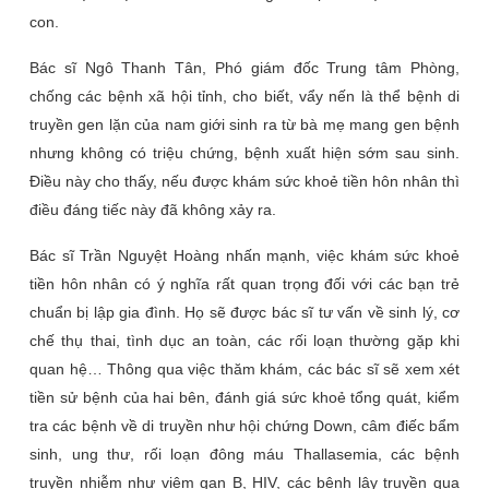
con.
Bác sĩ Ngô Thanh Tân, Phó giám đốc Trung tâm Phòng,
chống các bệnh xã hội tỉnh, cho biết, vẩy nến là thể bệnh di
truyền gen lặn của nam giới sinh ra từ bà mẹ mang gen bệnh
nhưng không có triệu chứng, bệnh xuất hiện sớm sau sinh.
Điều này cho thấy, nếu được khám sức khoẻ tiền hôn nhân thì
điều đáng tiếc này đã không xảy ra.
Bác sĩ Trần Nguyệt Hoàng nhấn mạnh, việc khám sức khoẻ
tiền hôn nhân có ý nghĩa rất quan trọng đối với các bạn trẻ
chuẩn bị lập gia đình. Họ sẽ được bác sĩ tư vấn về sinh lý, cơ
chế thụ thai, tình dục an toàn, các rối loạn thường gặp khi
quan hệ… Thông qua việc thăm khám, các bác sĩ sẽ xem xét
tiền sử bệnh của hai bên, đánh giá sức khoẻ tổng quát, kiểm
tra các bệnh về di truyền như hội chứng Down, câm điếc bẩm
sinh, ung thư, rối loạn đông máu Thallasemia, các bệnh
truyền nhiễm như viêm gan B, HIV, các bệnh lây truyền qua