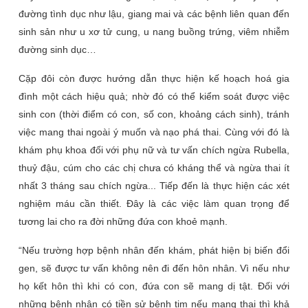
đường tình dục như lậu, giang mai và các bệnh liên quan đến
sinh sản như u xơ tử cung, u nang buồng trứng, viêm nhiễm
đường sinh dục…
Cặp đôi còn được hướng dẫn thực hiện kế hoạch hoá gia
đình một cách hiệu quả; nhờ đó có thể kiểm soát được việc
sinh con (thời điểm có con, số con, khoảng cách sinh), tránh
việc mang thai ngoài ý muốn và nạo phá thai. Cùng với đó là
khám phụ khoa đối với phụ nữ và tư vấn chích ngừa Rubella,
thuỷ đậu, cúm cho các chị chưa có kháng thể và ngừa thai ít
nhất 3 tháng sau chích ngừa... Tiếp đến là thực hiện các xét
nghiệm máu cần thiết. Đây là các việc làm quan trọng để
tương lai cho ra đời những đứa con khoẻ mạnh.
“Nếu trường hợp bệnh nhân đến khám, phát hiện bị biến đổi
gen, sẽ được tư vấn không nên đi đến hôn nhân. Vì nếu như
họ kết hôn thì khi có con, đứa con sẽ mang dị tật. Đối với
những bệnh nhân có tiền sử bệnh tim nếu mang thai thì khả